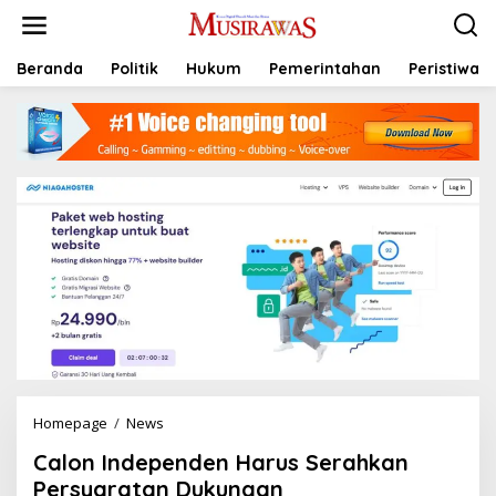
L
e
w
a
Beranda
Politik
Hukum
Pemerintahan
Peristiwa
t
i
k
e
k
o
n
t
e
n
Homepage
/
News
C
a
Calon Independen Harus Serahkan
l
o
Persyaratan Dukungan