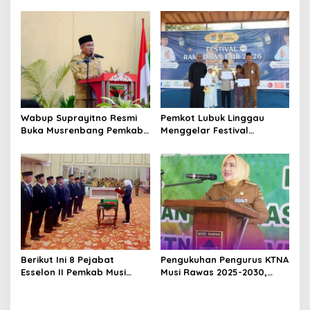
Pembangunan Yonif
ASN Purna Tugas Pemkab
947/Pangeran Amin
Musi Rawas
Wabup Suprayitno Resmi
Pemkot Lubuk Linggau
Buka Musrenbang Pemkab
Menggelar Festival
Musi Rawas 2027, Tetapkan
Ramadan Fair, Komitmen
Pembangunan Daerah
Hadirkan Event Bernuansa
Terencana
Religius
Berikut Ini 8 Pejabat
Pengukuhan Pengurus KTNA
Esselon II Pemkab Musi
Musi Rawas 2025-2030,
Rawas yang Dilantik Bulan
Bupati Ratna Machmud
Februari 2026
Harapkan Optimalisasi
Pertanian Berlanjut