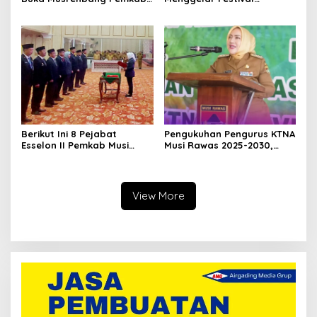
Musi Rawas 2027, Tetapkan
Ramadan Fair, Komitmen
Pembangunan Daerah
Hadirkan Event Bernuansa
Terencana
Religius
Berikut Ini 8 Pejabat
Pengukuhan Pengurus KTNA
Esselon II Pemkab Musi
Musi Rawas 2025-2030,
Rawas yang Dilantik Bulan
Bupati Ratna Machmud
Februari 2026
Harapkan Optimalisasi
Pertanian Berlanjut
View More