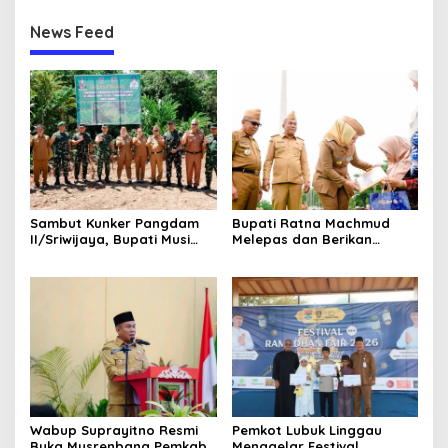
News Feed
Sambut Kunker Pangdam
Bupati Ratna Machmud
II/Sriwijaya, Bupati Musi
Melepas dan Berikan
Rawas Dampingi Meninjau
Penghargaan kepada 57
Pembangunan Yonif
ASN Purna Tugas Pemkab
947/Pangeran Amin
Musi Rawas
Wabup Suprayitno Resmi
Pemkot Lubuk Linggau
Buka Musrenbang Pemkab
Menggelar Festival