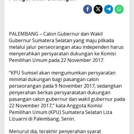
n
I
n
d
e
p
PALEMBANG – Calon Gubernur dan Wakil
e
n
Gubernur Sumatera Selatan yang maju pilkada
d
melalui jalur perseorangan atau independen harus
e
menyerahkan persyaratan dukungan ke Komisi
n
Pemilihan Umum pada 22 November 2017.
H
a
r
“KPU Sumsel akan mengumumkan persyaratan
u
minimal dukungan bagi pasangan calon
s
perseorangan pada 9 November 2017, sedangkan
S
penyerahan berkas persyaratatan dukungan
e
pasangan calon gubernur dan wakil gubernur pada
r
a
22 November 2017,” kata Anggota Komisi
h
Pemilihan Umum (KPU) Sumatera Selatan Liza
k
Lizuarni di Palembang, Senin.
a
n
Menurut dia, terakhir penyerahan syarat
P