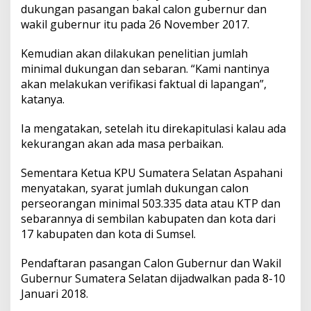
e
dukungan pasangan bakal calon gubernur dan
r
wakil gubernur itu pada 26 November 2017.
s
y
Kemudian akan dilakukan penelitian jumlah
a
minimal dukungan dan sebaran. “Kami nantinya
r
a
akan melakukan verifikasi faktual di lapangan”,
t
katanya.
a
n
Ia mengatakan, setelah itu direkapitulasi kalau ada
D
kekurangan akan ada masa perbaikan.
u
k
u
Sementara Ketua KPU Sumatera Selatan Aspahani
n
menyatakan, syarat jumlah dukungan calon
g
perseorangan minimal 503.335 data atau KTP dan
a
sebarannya di sembilan kabupaten dan kota dari
n
17 kabupaten dan kota di Sumsel.
Pendaftaran pasangan Calon Gubernur dan Wakil
Gubernur Sumatera Selatan dijadwalkan pada 8-10
Januari 2018.