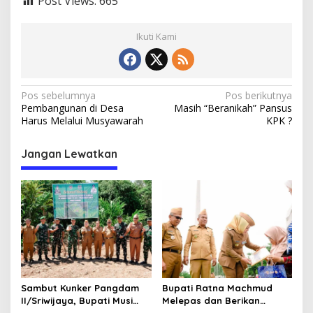
Post Views:
665
Ikuti Kami
N
Pos sebelumnya
Pos berikutnya
Pembangunan di Desa
Masih “Beranikah” Pansus
a
Harus Melalui Musyawarah
KPK ?
v
i
Jangan Lewatkan
g
a
s
i
p
o
Sambut Kunker Pangdam
Bupati Ratna Machmud
s
II/Sriwijaya, Bupati Musi
Melepas dan Berikan
Rawas Dampingi Meninjau
Penghargaan kepada 57