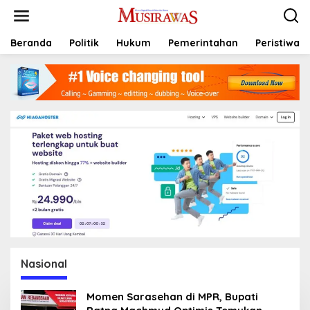
L
e
w
a
Beranda
Politik
Hukum
Pemerintahan
Peristiwa
t
i
k
e
k
o
n
t
e
n
Nasional
Momen Sarasehan di MPR, Bupati