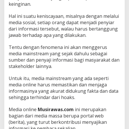
0
keinginan.
4
/
2
Hal ini suatu keniscayaan, misalnya dengan melalui
0
media sosial, setiap orang dapat menjadi penyiar
2
5
dari informasi tersebut, walau harus bertanggung
O
L
jawab terhadap apa yang dilakukan.
E
H
A
Tentu dengan fenomena ini akan menggerus
D
media mainstream yang sejak dahulu sebagai
M
I
sumber dan penyaji informasi bagi masyarakat dan
N
stakeholder lainnya.
Untuk itu, media mainstream yang ada seperti
media online harus memastikan dan menjaga
informasinya yang akurat didukung fakta dan data
sehingga terhindar dari hoaks.
Media online
Musirawas.com
ini merupakan
bagian dari media massa berupa portal web
(berita), yang turut berkontribusi menyajikan
informasi ke pembaca sekalian.