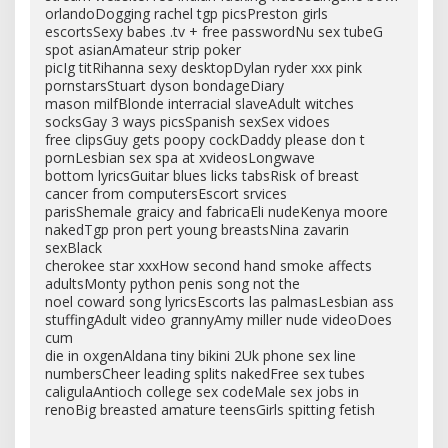
orlandoDogging rachel tgp picsPreston girls
escortsSexy babes .tv + free passwordNu sex tubeG
spot asianAmateur strip poker
picIg titRihanna sexy desktopDylan ryder xxx pink
pornstarsStuart dyson bondageDiary
mason milfBlonde interracial slaveAdult witches
socksGay 3 ways picsSpanish sexSex vidoes
free clipsGuy gets poopy cockDaddy please don t
pornLesbian sex spa at xvideosLongwave
bottom lyricsGuitar blues licks tabsRisk of breast
cancer from computersEscort srvices
parisShemale graicy and fabricaEli nudeKenya moore
nakedTgp pron pert young breastsNina zavarin
sexBlack
cherokee star xxxHow second hand smoke affects
adultsMonty python penis song not the
noel coward song lyricsEscorts las palmasLesbian ass
stuffingAdult video grannyAmy miller nude videoDoes
cum
die in oxgenAldana tiny bikini 2Uk phone sex line
numbersCheer leading splits nakedFree sex tubes
caligulaAntioch college sex codeMale sex jobs in
renoBig breasted amature teensGirls spitting fetish