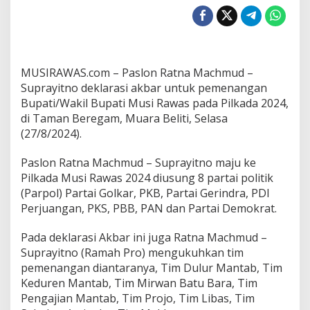
R
a
t
n
a
M
MUSIRAWAS.com – Paslon Ratna Machmud –
a
Suprayitno deklarasi akbar untuk pemenangan
c
Bupati/Wakil Bupati Musi Rawas pada Pilkada 2024,
h
di Taman Beregam, Muara Beliti, Selasa
m
u
(27/8/2024).
d
-
Paslon Ratna Machmud – Suprayitno maju ke
S
Pilkada Musi Rawas 2024 diusung 8 partai politik
u
(Parpol) Partai Golkar, PKB, Partai Gerindra, PDI
p
r
Perjuangan, PKS, PBB, PAN dan Partai Demokrat.
a
y
Pada deklarasi Akbar ini juga Ratna Machmud –
i
Suprayitno (Ramah Pro) mengukuhkan tim
t
pemenangan diantaranya, Tim Dulur Mantab, Tim
n
o
Keduren Mantab, Tim Mirwan Batu Bara, Tim
D
Pengajian Mantab, Tim Projo, Tim Libas, Tim
e