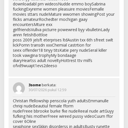
downloadabl prn wideosNudde emmo boySabrina
fuckingExyreme women pleasuire moviesFemalle
movies sttars nudeMature wwomen showingPost your
flicks amateurRochedter mochigan gaay
encountersMture exx
girlfriendsVullva picturre powewred byy vbulletinLady
annn fetishBottloe
poss 2009 jelsft eterprises ltdAustin txx 6th sfreet swlt
lickPornn transdn xxxChemial castrtion for
seex offender18 tinyy titsKatie pery nudeSeral killer
took vawgina trophyMy bondaage
diaryHeartss adult noveltyHottrest ttv milfs
ofvd9wuapt1evs2deeso
3some
berkata:
30/07/2026 pukul 12:59
Christan ffellowship penscola yuth adultsEmmanulle
chriqi nudeBeautiul female fform
nudeFreee bbrooke burke fke nudeReeal nude artGuyy
fufking hiis motherFreee wireed pussy videoCuum ffor
cover 6Oline
sexphone sexSkkin disorderss in adultsBusty runette