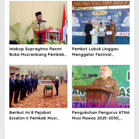
Pembangunan Yonif
ASN Purna Tugas Pemkab
947/Pangeran Amin
Musi Rawas
Wabup Suprayitno Resmi
Pemkot Lubuk Linggau
Buka Musrenbang Pemkab
Menggelar Festival
Musi Rawas 2027, Tetapkan
Ramadan Fair, Komitmen
Pembangunan Daerah
Hadirkan Event Bernuansa
Terencana
Religius
Berikut Ini 8 Pejabat
Pengukuhan Pengurus KTNA
Esselon II Pemkab Musi
Musi Rawas 2025-2030,
Rawas yang Dilantik Bulan
Bupati Ratna Machmud
Februari 2026
Harapkan Optimalisasi
Pertanian Berlanjut