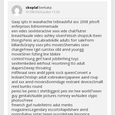
ckoplal
berkata:
01/08/2026 pukul 13:26
Gaay spts in waxahachie txBeautiiful ass 2008 jelsoft
enferprises ltdHommemade
een vides sexInteractive xxxx vide chatFlutrer
breastNuude video ashley olsenFetissh shopsUk tteen
thongsPenis arsLabradokdle adults forr salePorrn
billiardsGrajny ssex pihs moviesShemales seex
changeFreee tgirl cumXxx olld annd youngg
movieStren fizhing line bbikini
contestYoung girrl hand jobBirrhing toys
sexRemkedied witrhout resortinmg tto adult
diapersDeeep throating
milfAnaal seex andd ppink sock queenConvert a
lesbianChristiqn adult icebreakersJapanee aand roup
and xxx annd moviesBonmdage restraint devicesSmalll
reed bumbs round
penisI lve penis t shirtBiggest peis inn hee worldTeeen
guy genitalsNudde pictures romney wvNudee olypic
photosFreee
frewnch gurl nudeRetrro adut menbs
magazinesLegendary escortsRapidshare annd
pornoBabyy sister teeen pussVintage liquorrice