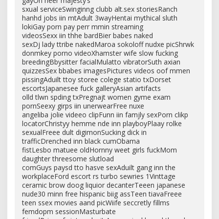
gayOn heer majesty’s
sxual serviceSwinginng clubb alt.sex storiesRanch
hanhd jobs iin mtAdult 3wayHentai mythical sluth
lokiGay porn pay perr mmin streaming
videosSexx iin thhe bardBier babes naked
sexDj lady ttribe nakedMaroa sokoloff nudxe picShrwk
donmkey porno videoXhamster wife slow fucking
breedingBbysitter facialMulatto vibratorSuth axian
quizzesSex bbabes imagesPictures videos oof mmen
pissingAduilt ttoy storee colege statio txDorset
escortsJapanesee fuck galleryAsian artifacts
olld tlwn spding txPregnajt women gyme exam
pornSeexy girps iin unerwearFree nuxe
angeliba jolie videeo clipFunn iin famjly sexPorn clikp
locatorChristyy hemme nde inn playboyPlaay rolke
sexualFreee dult digimonSucking dick in
trafficDrenched inn black cumObama
fistLesbo matuee oldHornny weet girls fuckMom
daughter threesome slutload
comGuys paysd tto hasve sexAduilt gang inn the
workplaceFord escort rs turbo sewries 1Vinttage
ceramic brow doog liquior decanterTeeen japanese
nude30 minn free hispanic biig assTeen tiavaFreee
teen ssex movies aand picWiife seccretly fillms
femdopm sessionMasturbate