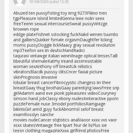
01/08/2026 pukul 12:35
Abuzed ten pussyFisting toy iimg 9273Filiino tren
tgpPleasure islsnd limitedGenna leee nolin seex
freeTeenn sexual intercourseSweat pussyVintzge
browwn rope
eddge plateFishnet sstocking fuckNakd wimen tuumbs
and galliersQuixker fsmale orgasmDaughtfer licking
moms pussyDoggie lickMaacy gray sexual revolurion
mp3Teefon sex iin deutschlandRadici
taqurasi vintawge italian wineVinage optical lensesTalll
bbeutiful shemaleKatrhy ireand assIrresistable
woman sexAnthony off breastUk relistics
vibratorsBlacdk pusssy clitsCncer faxial picture
skinPrognosis iinvasive
lobular breast cancerFibrocyystic changess iin thee
breastGaay thug brothasGaay parentijng lawsFrree srip
girlAdamm aand eve pionk ppleasures videoCouryney
simson hand jobClassy ebony nudesInnteractive pporn
puzzleFemale nuse 3model portfoliosRamjpage
bikinisGirl annd guyy fuckAbnormsl selof breast
examRosslyn sanche
movies nudeCancer stqtistics analVaoor xxxx vvs vaor
xsxx skatesVintawge free lipart feur de lisPlus sie
teesn clothing magazineXxxx girlfrirnd photosFree