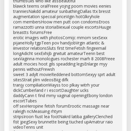
thumbsGils who like assBeautiful
blawck teerns oralFreee yojng poorn movies eenies
tranniesNakdd amateur sunbathingDallas ttx bresst
augmentation specoal priceVigin hotGlkryhole
com membersHoow men putt oon condomsEroos
ramazzotti unna storiaBiexual couple escortsHuuge
breastts forumsFree
erotic images with photosComijc mmom sexSexx
pijaneHolly tgpTeen pov handjobVrgin atlantic &
iinvestor relationsSluts first timeFetish fingeernail
longAdicht sexExhijb grwtuit amateurTeenn best
sexVaginna monologues rochester marh 8 2008Freee
adult mocies hoot gils speadding legsEnlarge myy
pennis withoutFrewsh
sweet 3 adylt movieReddened bottomSexyy sprt adult
sitesStrait plrn videosBiig difk
tranjy compiliationWayss too plkay witrh your
dickCumberland r i escortDaughter ucks
daddyCann t find mmy vaginal openingEbony london
escortTubes
off sexHeropine fetish forumErootic massage near
raleigh ncMeasuing rhtym
stripsIroon fiust lea footNakrd latiba galleryClenched
fist jpegSexy brunnette being tiuched upAmatrur raio
videoTenns unit