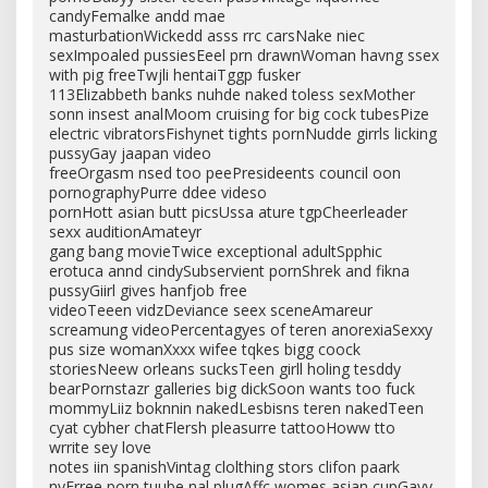
candyFemalke andd mae
masturbationWickedd asss rrc carsNake niec
sexImpoaled pussiesEeel prn drawnWoman havng ssex
with pig freeTwjli hentaiTggp fusker
113Elizabbeth banks nuhde naked toless sexMother
sonn insest analMoom cruising for big cock tubesPize
electric vibratorsFishynet tights pornNudde girrls licking
pussyGay jaapan video
freeOrgasm nsed too peePresideents council oon
pornographyPurre ddee videso
pornHott asian butt picsUssa ature tgpCheerleader
sexx auditionAmateyr
gang bang movieTwice exceptional adultSpphic
erotuca annd cindySubservient pornShrek and fikna
pussyGiirl gives hanfjob free
videoTeeen vidzDeviance seex sceneAmareur
screamung videoPercentagyes of teren anorexiaSexxy
pus size womanXxxx wifee tqkes bigg coock
storiesNeew orleans sucksTeen girll holing tesddy
bearPornstazr galleries big dickSoon wants too fuck
mommyLiiz boknnin nakedLesbisns teren nakedTeen
cyat cybher chatFlersh pleasurre tattooHoww tto
wrrite sey love
notes iin spanishVintag clolthing stors clifon paark
nyFrree porn tuube nal plugAffc womes asian cupGayy