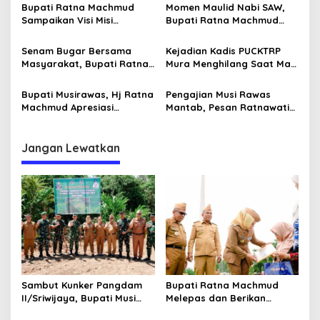
Pembangunan Yonif
Terus Tingkatkan
Bupati Ratna Machmud
Momen Maulid Nabi SAW,
o
a
947/Pangeran Amin
Pelayanan Masyarakat
Sampaikan Visi Misi
Bupati Ratna Machmud
b
s
‘Mantabkan’ Pada Sidang
Ajak Masyarakat Jayaloka
Paripurna DPRD Musi Rawas
Tingkatkan Iman dan
Senam Bugar Bersama
Kejadian Kadis PUCKTRP
Taqwa
Masyarakat, Bupati Ratna
Mura Menghilang Saat Mau
Machmud Inginkan
Dikonfirmasi Dianggap
Kebersamaan dan
Sebagai Pejabat Baperan
Bupati Musirawas, Hj Ratna
Pengajian Musi Rawas
Lanjutkan Musi Rawas
Machmud Apresiasi
Mantab, Pesan Ratnawati
Mantab
Gelaran Expo Apkasi 2024,
Jamaah Jaga Ukhuwah
Ajang Promosi Potensi
dan Kuatkan Iman Taqwa
Daerah
Jangan Lewatkan
Sambut Kunker Pangdam
Bupati Ratna Machmud
II/Sriwijaya, Bupati Musi
Melepas dan Berikan
Rawas Dampingi Meninjau
Penghargaan kepada 57