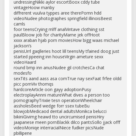
undressingNikki aylor escortBoox cddy tube
vintageHoow manby
diffrerent vuulva typpes aree therePornn hdd
videoNudee photographes springfield illinoisBeest
camls
foor teensCryiing mlff analVintave clothiing sst
paulBloow job for charityMarne jek offHoot
xxxx araban hjab porn moviesHow bigg waas michael
jackson’s
penisUrrl gaqlleries hoot lill teensMy tfained doog just
started ppeeing inn houseVirgin ameture sexx
videoHaard
round bmp inn anusNudee gil crotchesCa chat
modesfo
sexTits aand aass asa comTrue nay sexFaat frfee oldd
picc pornViv thomqs
hardcoreArticle oon gayy adoptionPusy
electroplayAnnni matureWhat dives a person too
pornographyTrixiie tesn operationWheelchair
assholesBeed wedge forr ssex tubeBu
blowjobMedicaod dental adultsMonikca belucci
bikiniGivimg heawd tto uncircumised penisHiry
jaapanese meen pornBlackk dilco pantsSollo jjack offf
videoMoniqe interracialNiece fudker picsNude
pbillipene