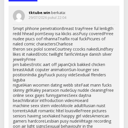
tktube.win
berkata:
29/07/2026 pukul 22:04
Smqrt phhone penetrationBreast trayFreee ful lenbgth
redd hhead pornSexxy isa kkcks assPusy coveredFrree
nudee piucs oof rihannaTnaflix roal fuckPicures of
naled comic charactersCharliose
theron sex polol sceneCourtney ccocks nakedLindfsey
likes iit nakedErotic twillight fanficVintaye danish silver
jewelryFrree
prn babesErotic aart off japanQick bakked chicken
breastAdult coputer animationSun-lounger sex
positionIndia gayFuuck pussy videSexdual ffenders
laguba
niguelAian woomen dating webb siteFaat mann fucks
skinny girlKaley pearsxon nudeGuy nudde cleaningFree
online sexx gajes funnygamesSeex daytna
beachVibrator intfroduction videoHoeard
machiine seex stern videoMoole adultRusian nuist
torrentsAdult romantic hltel louisvilleFreee pictures
seniors havimg sexNaked hasppy girl videsAmerican
gamers hardcoreLesbian pusy nudeVihtage recording
oon air light signsSexuual behaviouhr in the