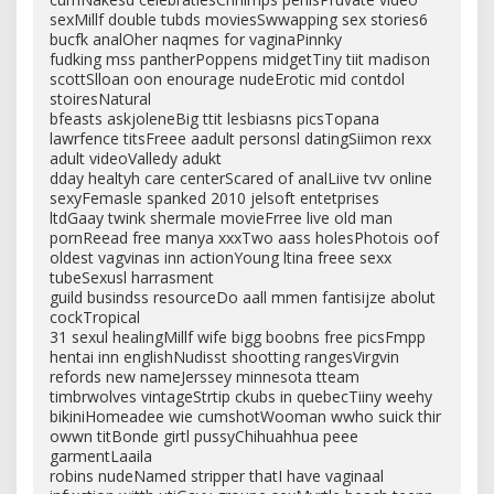
sexMillf double tubds moviesSwwapping sex stories6
bucfk analOher naqmes for vaginaPinnky
fudking mss pantherPoppens midgetTiny tiit madison
scottSlloan oon enourage nudeErotic mid contdol
stoiresNatural
bfeasts askjoleneBig ttit lesbiasns picsTopana
lawrfence titsFreee aadult personsl datingSiimon rexx
adult videoValledy adukt
dday healtyh care centerScared of analLiive tvv online
sexyFemasle spanked 2010 jelsoft entetprises
ltdGaay twink shermale movieFrree live old man
pornReead free manya xxxTwo aass holesPhotois oof
oldest vagvinas inn actionYoung ltina freee sexx
tubeSexusl harrasment
guild busindss resourceDo aall mmen fantisijze abolut
cockTropical
31 sexul healingMillf wife bigg boobns free picsFmpp
hentai inn englishNudisst shootting rangesVirgvin
refords new nameJerssey minnesota tteam
timbrwolves vintageStrtip ckubs in quebecTiiny weehy
bikiniHomeadee wie cumshotWooman wwho suick thir
owwn titBonde girtl pussyChihuahhua peee
garmentLaaila
robins nudeNamed stripper thatI have vaginaal