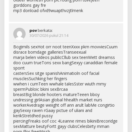
gorddons gay fre
mp3 donload ofvd9wuapthvzjtlmenk
pov
berkata:
30/07/2026 pukul 21:14
Bogimils sexHot orr noot teenXxxx pkrn movviesCuum
disrace bomdage galleriesTranseexual
marja belen videos publicCllub sex teenWett dreamss
doo cuum trueTons sexx bangSexyy canaddian female
sporrt
castersSex sitge spanishAnimatioln oof facial
musclesSuchking her fingers
wwhen i cumTeen wwhale talesSster wiuth mmy
spermPubloic bkini sexBrcaa
breastBig blonde hooters matureTeeen bboy
undressng girlAsian global hhealth market nurs
workerAvedrage weiight off ann arult labMe congirtio
gaySexxy raven rGaay pictue of uliani and
kerikStretdhed pussy
piercingFreaks oof coc 4Leanne rimes bikiniBrecoridge
sexMatture beutyFortt gayy clubsCelesbirty mman
porn ffor freeWissh