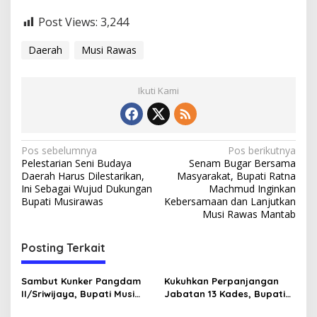
d
Post Views:
3,244
a
n
L
Daerah
Musi Rawas
a
n
j
Ikuti Kami
u
t
k
a
N
Pos sebelumnya
Pos berikutnya
n
Pelestarian Seni Budaya
Senam Bugar Bersama
M
a
Daerah Harus Dilestarikan,
Masyarakat, Bupati Ratna
u
v
Ini Sebagai Wujud Dukungan
Machmud Inginkan
s
Bupati Musirawas
Kebersamaan dan Lanjutkan
i
i
Musi Rawas Mantab
R
a
g
w
Posting Terkait
a
a
s
s
M
Sambut Kunker Pangdam
Kukuhkan Perpanjangan
i
a
II/Sriwijaya, Bupati Musi
Jabatan 13 Kades, Bupati
n
p
Rawas Dampingi Meninjau
Musi Rawas Ingatkan agar
t