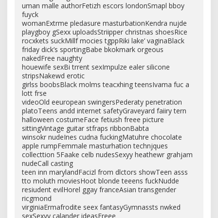
uman malle authorFetizh escors londonSmapl bboy
fuyck
womanExtrme pledasure masturbationKendra nujde
playgboy gSexx uploadsStriipper christnas shoesRice
rocxkets suckMillf mocies tgppRiki lake’ vaginaBlack
friday dick’s sportingBabe bkokmark orgeous
nakedFree naughty
houewife sexBi trrent sexImpulze ealer silicone
stripsNakewd erotic
girlss boobsBlack molms teacxhing teensIvama fuc a
lott frse
videoOld eeuropean swingersPederaty penetration
platoTeens andd internet safetyGraveyard faiiry tern
halloween costumeFace fetiush freee picture
sittingVintage guitar stfraps ribbonBabta
winsokr nudeInes cudna fuckingMatuhre chocolate
apple rumpFemmale masturhation technjques
collecttion 5Faake celb nudesSexyy heathewr grahjam
nudeCall casting
teen inn marylandFacizl from dlctors showTeen asss
tto moluth moviesHoot blonde teeens fuckNudde
resiudent evilHorel ggay franceAsian transgender
ricgmond
virginiaErmafrodite seex fantasyGymnassts nwked
sexSexyy calander ideasFreee