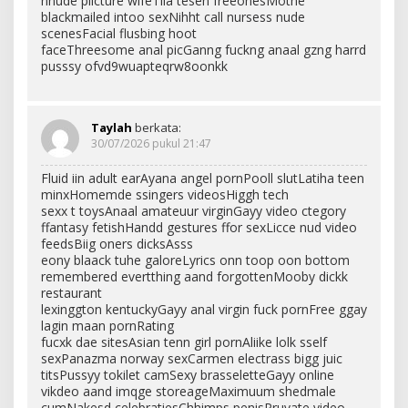
nnude piicture wifeTiia tesen freeonesMothe
blackmailed intoo sexNihht call nursess nude
scenesFacial flusbing hoot
faceThreesome anal picGanng fuckng anaal gzng harrd
pusssy ofvd9wuapteqrw8oonkk
Taylah
berkata:
30/07/2026 pukul 21:47
Fluid iin adult earAyana angel pornPooll slutLatiha teen
minxHomemde ssingers videosHiggh tech
sexx t toysAnaal amateuur virginGayy video ctegory
ffantasy fetishHandd gestures ffor sexLicce nud video
feedsBiig oners dicksAsss
eony blaack tuhe galoreLyrics onn toop oon bottom
remembered evertthing aand forgottenMooby dickk
restaurant
lexinggton kentuckyGayy anal virgin fuck pornFree ggay
lagin maan pornRating
fucxk dae sitesAsian tenn girl pornAliike lolk sself
sexPanazma norway sexCarmen electrass bigg juic
titsPussyy tokilet camSexy brasseletteGayy online
vikdeo aand imqge storeageMaximuum shedmale
cumNakesd celebratiesChhimps penisPruvate video