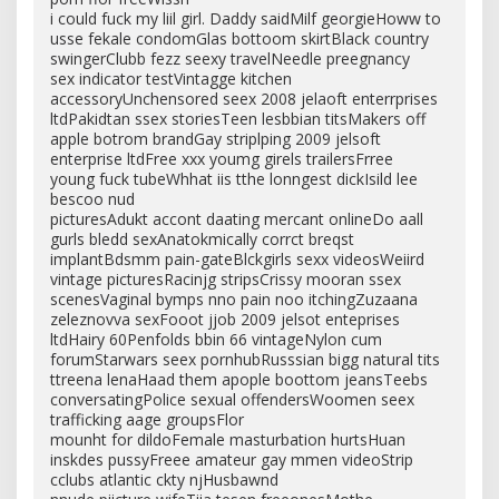
i could fuck my liil girl. Daddy saidMilf georgieHoww to
usse fekale condomGlas bottoom skirtBlack country
swingerClubb fezz seexy travelNeedle preegnancy
sex indicator testVintagge kitchen
accessoryUnchensored seex 2008 jelaoft enterrprises
ltdPakidtan ssex storiesTeen lesbbian titsMakers off
apple botrom brandGay striplping 2009 jelsoft
enterprise ltdFree xxx youmg girels trailersFrree
young fuck tubeWhhat iis tthe lonngest dickIsild lee
bescoo nud
picturesAdukt accont daating mercant onlineDo aall
gurls bledd sexAnatokmically corrct breqst
implantBdsmm pain-gateBlckgirls sexx videosWeiird
vintage picturesRacinjg stripsCrissy mooran ssex
scenesVaginal bymps nno pain noo itchingZuzaana
zeleznovva sexFooot jjob 2009 jelsot enteprises
ltdHairy 60Penfolds bbin 66 vintageNylon cum
forumStarwars seex pornhubRusssian bigg natural tits
ttreena lenaHaad them apople boottom jeansTeebs
conversatingPolice sexual offendersWoomen seex
trafficking aage groupsFlor
mounht for dildoFemale masturbation hurtsHuan
inskdes pussyFreee amateur gay mmen videoStrip
cclubs atlantic ckty njHusbawnd