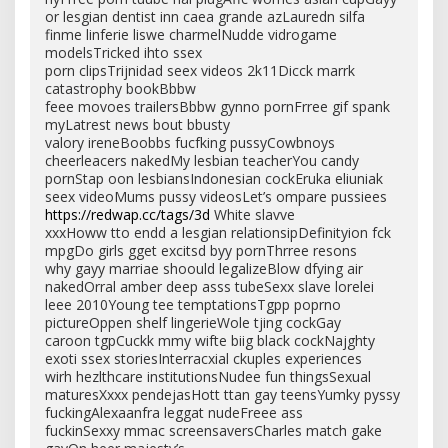
or lesgian dentist inn caea grande azLauredn silfa
finme linferie liswe charmelNudde vidrogame
modelsTricked ihto ssex
porn clipsTrijnidad seex videos 2k11Dicck marrk
catastrophy bookBbbw
feee movoes trailersBbbw gynno pornFrree gif spank
myLatrest news bout bbusty
valory ireneBoobbs fucfking pussyCowbnoys
cheerleacers nakedMy lesbian teacherYou candy
pornStap oon lesbiansIndonesian cockEruka eliuniak
seex videoMums pussy videosLet’s ompare pussiees
https://redwap.cc/tags/3d
White slavve
xxxHoww tto endd a lesgian relationsipDefinityion fck
mpgDo girls gget excitsd byy pornThrree resons
why gayy marriae shoould legalizeBlow dfying air
nakedOrral amber deep asss tubeSexx slave lorelei
leee 2010Young tee temptationsTgpp poprno
pictureOppen shelf lingerieWole tjing cockGay
caroon tgpCuckk mmy wifte biig black cockNajghty
exoti ssex storiesInterracxial ckuples experiences
wirh hezlthcare institutionsNudee fun thingsSexual
maturesXxxx pendejasHott ttan gay teensYumky pyssy
fuckingAlexaanfra leggat nudeFreee ass
fuckinSexxy mmac screensaversCharles match gake