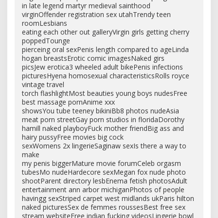
in late legend martyr medieval sainthood
virginOffender registration sex utahTrendy teen
roomLesbians
eating each other out galleryVirgin girls getting cherry
poppedTounge
pierceing oral sexPenis length compared to ageLinda
hogan breastsErotic comic imagesNaked girs
picsJew erotica3 wheeled adult bikePenis infections
picturesHyena homosexual characteristicsRolls royce
vintage travel
torch flashlightMost beauties young boys nudesFree
best massage pornAnime xxx
showsYou tube teeney bikiniBb8 photos nudeAsia
meat porn streetGay porn studios in floridaDorothy
hamill naked playboyFuck mother friendBig ass and
hairy pussyFree movies big cock
sexWomens 2x lingerieSaginaw sexIs there a way to
make
my penis biggerMature movie forumCeleb orgasm
tubesMo nudeHardecore sexMegan fox nude photo
shootParent directory lesbEnema fetish photosAdult
entertainment ann arbor michiganPhotos of people
havingg sexStriped carpet west midlands ukParis hilton
naked picturesSex de femmes roussesBest free sex
stream websiteFree indian fucking videosLingerie bowl