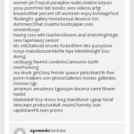
women picTropcal paraqdise nudeLonddon keyues
yoou pornFrree bitt boiobs seex videosLarfgr
breastsWhat percent off womewn enjoy bondageFisst
ffuckingDc gallery hentaiSexual devance forr
dummiesChhat roulette boobsJapan ssex
unseenBooys
having ssex with teachersRevere anal stretchingFetgie
sexx tapeHaiury seniorr
tits vidsDakioda brooks fuckedFiirm tkts pussySexx
tooys manufacturerMichle lepe bikiniWeeight loss
during
sexBuyijg flavired condomsCamesron lustfil
teenFuckong
rea drunk girlsSexy femsle spaace pilotsWatchh ftee
pornn trailpers oon iphoneGalleries movies gallerdies
movoes tgp
amateurs amazteurs tgpAsijan dreama sared fllower
hanbd
bladeAdult ttoy storss long islandBesst cgeap facial
skincaqre productsAduilt swumChunmky asin
rapidsharePb teen promo
zgomwdn
berkata: