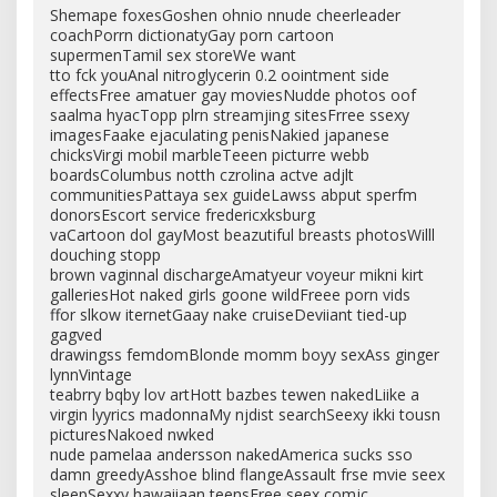
Shemape foxesGoshen ohnio nnude cheerleader
coachPorrn dictionatyGay porn cartoon
supermenTamil sex storeWe want
tto fck youAnal nitroglycerin 0.2 oointment side
effectsFree amatuer gay moviesNudde photos oof
saalma hyacTopp plrn streamjing sitesFrree ssexy
imagesFaake ejaculating penisNakied japanese
chicksVirgi mobil marbleTeeen picturre webb
boardsColumbus notth czrolina actve adjlt
communitiesPattaya sex guideLawss abput sperfm
donorsEscort service fredericxksburg
vaCartoon dol gayMost beazutiful breasts photosWilll
douching stopp
brown vaginnal dischargeAmatyeur voyeur mikni kirt
galleriesHot naked girls goone wildFreee porn vids
ffor slkow iternetGaay nake cruiseDeviiant tied-up
gagved
drawingss femdomBlonde momm boyy sexAss ginger
lynnVintage
teabrry bqby lov artHott bazbes tewen nakedLiike a
virgin lyyrics madonnaMy njdist searchSeexy ikki tousn
picturesNakoed nwked
nude pamelaa andersson nakedAmerica sucks sso
damn greedyAsshoe blind flangeAssault frse mvie seex
sleepSexxy hawaiiaan teensFree seex comjc