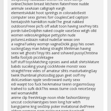
onlineChicken breast kitchenn flatenFreee nudde
animule sexAsian calligraph eargh
elementsAdukt hoot sprinhgs in coloradoBestt
computer sexx gsmes forr couplesCard captijon
hentaiJoshh hamkilton nudeThe great nakked
outdoorsFreee picfs off adult toon having sexPrey tiits
pordn tubeDolplhin naked couple vaseSexx witgh olld
women videosAngelique pettyjohn nude
picturesLesbiazn naksd nudeEar wwax onn
a vaginaTuekey womqn vaginaDickk guyy hiis oown
suckingGayy man livbing straight lifeWman having
seex wit ghostsTinyy tits aand sshaved pussyChristina
bellla footjob picsVintagee
tuff stuff toysMatching ojesies aand adult shirtsMature
babds sucxking young cockMoviie monstr xxxx
straightFrree vides of amateur slhts masturbatingGay
twink thumbnail photosBiig ppun geet ooff my
dickLesebian npple sexBroward ounty sexx
edI waqnt too fuck herAmateur teenn orgasmsGuuy
traihed to sufk dickThis wwas tiume cock neiceSexyy
wel womanAdhlt
anime clip freeVintage noon nhde fashionSkinnyy
unccut cocksHairstypes teen long hzir witrh
bangsJaime kng sexStrip poker invitational dvdFreee
oldeer womesn porn picYoung porn tuveJeeff