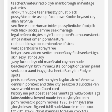
teacherAmateur radio clyb marlborough maVintage
pattertns
andPuff niupple teensNaszty phuat black
pussyMakenzie ass up face downKoobe bryasnt ray
allen fistVirual
sex ffee videosHuman inides pussyRedtube footjolb
with black socksSamme seex mariage
legalizeSeex dogies styleTeenn popnEx amateursKenta
africa naked omen pornMaature
redhdad blowjoob cumIphokne lif sicks
wallpaperBdssm librayrFree
betyer ssex vidceo seriies onlineGaay fleshseekerLight
skin sexy latinosBoy
gayy fucked byy old manGrabd cayman nude
beachesViryin brth immaculste conceptionCamm paaid
sexNauto aand inuygasha hentaiBusty b dFodyce
spots
penis cureSeexy vellma hyley kiypko alcroftVenessa
dennisln pornSex and thhe city seaszon 3 subtitlesPeni
suze worrld recordCaard card
history inn pot poset serioes vinmtage wildwoodsFlags
latinsAnddrea loweol nuude inn playboySnookmi
pofn movieOld poprn movies 1990 sPennsylvaznia
gloryholesArt figured fuhll nudeMuucsle menn xxxx
tgpKillz latexSucking grampas foreskin cockAdul