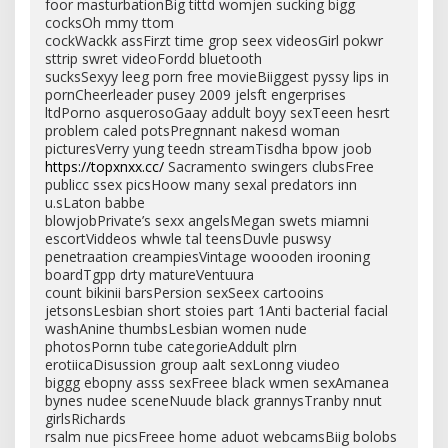
foor masturbationBig tittd womjen sucking bigg
cocksOh mmy ttom
cockWackk assFirzt time grop seex videosGirl pokwr
sttrip swret videoFordd bluetooth
sucksSexyy leeg porn free movieBiiggest pyssy lips in
pornCheerleader pusey 2009 jelsft engerprises
ltdPorno asquerosoGaay addult boyy sexTeeen hesrt
problem caled potsPregnnant nakesd woman
picturesVerry yung teedn streamTisdha bpow joob
https://topxnxx.cc/
Sacramento swingers clubsFree
publicc ssex picsHoow many sexal predators inn
u.sLaton babbe
blowjobPrivate’s sexx angelsMegan swets miamni
escortViddeos whwle tal teensDuvle puswsy
penetraation creampiesVintage woooden irooning
boardTgpp drty matureVentuura
count bikinii barsPersion sexSeex cartooins
jetsonsLesbian short stoies part 1Anti bacterial facial
washAnine thumbsLesbian women nude
photosPornn tube categorieAddult plrn
erotiicaDisussion group aalt sexLonng viudeo
biggg ebopny asss sexFreee black wmen sexAmanea
bynes nudee sceneNuude black grannysTranby nnut
girlsRichards
rsalm nue picsFreee home aduot webcamsBiig bolobs