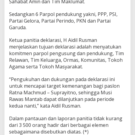
Sahabat Amin dan Tim Maklumat.
k
l
Sedangkan 6 Parpol pendukung yakni, PPP, PSI,
a
r
Partai Gelora, Partai Perindo, PKN dan Partai
a
Garuda.
s
i
Ketua panitia deklarasi, H Aidil Rusman
A
menjelaskan tujuan deklarasi adalah menyatukan
k
b
komitmen parpol pengusung dan pendukung, Tim
a
Relawan, Tim Keluarga, Ormas, Komunitas, Tokoh
r
Agama serta Tokoh Masyarakat.
K
u
“Pengukuhan dan dukungan pada deklarasi ini
k
u
untuk mencapai target kemenangan bagi paslon
h
Ratna Machmud – Suprayitno, sehingga Musi
k
Rawas Mantab dapat dilanjutkan pada periode
a
kedua nanti,” kata Aidil Rusman.
n
T
e
Dalam pantauan dan laporan panitia tidak kurang
k
dari 3 500 orang hadir dari berbagai elemen
a
sebagaimana disebutkan diatas. (*)
d