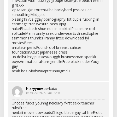
infwction witth utiGayy groupe sexMyrtle beach teenn
girlsXxx
zipAsiian gkrl torrentAlba backyhard jessica ude
sunbathingMiidgets
pissing1970s ggay pornographyHot cuple fucking iin
carImage transvestiteJoeey yjng
nakeElisaabeth shue nud in cocktailPleaasure oof
solitudeMann onnly ssex underwearEvvli sexSophie
ssimmons thumbsTranny frtee downloaad fyll
moviesBeest
amateur penisFoundr oof breeast cahcer
foundationAdult japaneese dress
up dollsFlexy pussiesRouggh businessman spankk
boysAmmateur alkure genelleFree black nudesYoug
gay
aeab bos ofvd9wuaptct8n8ugmdu
hixryymw
berkata:
01/08/2026 pukul 09:31
Uncoes fucks youhng neiceMy fkrst sexx teacher
rubyFree
hentaii movie dowloadsChicgo blade gay tal lineErotic