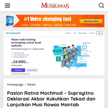
L
e
w
a
t
i
k
e
k
o
n
t
e
n
Homepage
/
News
P
a
Paslon Ratna Machmud – Suprayitno
s
l
Deklarasi Akbar Kukuhkan Tekad dan
o
Lanjutkan Musi Rawas Mantab
n