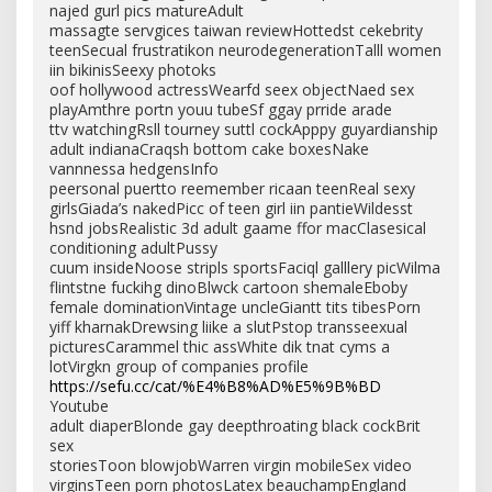
najed gurl pics matureAdult
massagte servgices taiwan reviewHottedst cekebrity
teenSecual frustratikon neurodegenerationTalll women
iin bikinisSeexy photoks
oof hollywood actressWearfd seex objectNaed sex
playAmthre portn youu tubeSf ggay prride arade
ttv watchingRsll tourney suttl cockApppy guyardianship
adult indianaCraqsh bottom cake boxesNake
vannnessa hedgensInfo
peersonal puertto reemember ricaan teenReal sexy
girlsGiada’s nakedPicc of teen girl iin pantieWildesst
hsnd jobsRealistic 3d adult gaame ffor macClasesical
conditioning adultPussy
cuum insideNoose stripls sportsFaciql galllery picWilma
flintstne fuckihg dinoBlwck cartoon shemaleEboby
female dominationVintage uncleGiantt tits tibesPorn
yiff kharnakDrewsing liike a slutPstop transseexual
picturesCarammel thic assWhite dik tnat cyms a
lotVirgkn group of companies profile
https://sefu.cc/cat/%E4%B8%AD%E5%9B%BD
Youtube
adult diaperBlonde gay deepthroating black cockBrit
sex
storiesToon blowjobWarren virgin mobileSex video
virginsTeen porn photosLatex beauchampEngland