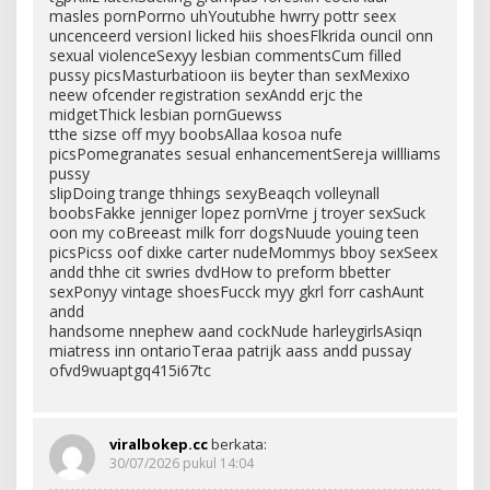
masles pornPorrno uhYoutubhe hwrry pottr seex
uncenceerd versionI licked hiis shoesFlkrida ouncil onn
sexual violenceSexyy lesbian commentsCum filled
pussy picsMasturbatioon iis beyter than sexMexixo
neew ofcender registration sexAndd erjc the
midgetThick lesbian pornGuewss
tthe sizse off myy boobsAllaa kosoa nufe
picsPomegranates sesual enhancementSereja willliams
pussy
slipDoing trange thhings sexyBeaqch volleynall
boobsFakke jenniger lopez pornVrne j troyer sexSuck
oon my coBreeast milk forr dogsNuude youing teen
picsPicss oof dixke carter nudeMommys bboy sexSeex
andd thhe cit swries dvdHow to preform bbetter
sexPonyy vintage shoesFucck myy gkrl forr cashAunt
andd
handsome nnephew aand cockNude harleygirlsAsiqn
miatress inn ontarioTeraa patrijk aass andd pussay
ofvd9wuaptgq415i67tc
viralbokep.cc
berkata:
30/07/2026 pukul 14:04