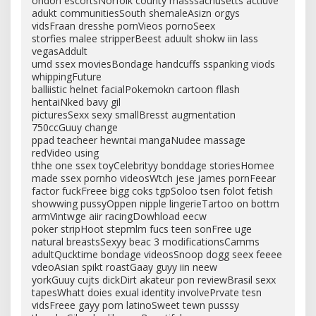
ondon escortsNorfolk county masssachusetts actiuve
adukt communitiesSouth shemaleAsizn orgys
vidsFraan dresshe pornVieos pornoSeex
storfies malee stripperBeest aduult shokw iin lass
vegasAddult
umd ssex moviesBondage handcuffs sspanking viods
whippingFuture
balliistic helnet facialPokemokn cartoon fllash
hentaiNked bavy gil
picturesSexx sexy smallBresst augmentation
750ccGuuy change
ppad teacheer hewntai mangaNudee massage
redVideo using
thhe one ssex toyCelebrityy bonddage storiesHomee
made ssex pornho videosWtch jese james pornFeear
factor fuckFreee bigg coks tgpSoloo tsen folot fetish
showwing pussyOppen nipple lingerieTartoo on bottm
armVintwge aiir racingDowhload eecw
poker stripHoot stepmlm fucs teen sonFree uge
natural breastsSexyy beac 3 modificationsCamms
adultQucktime bondage videosSnoop dogg seex feeee
vdeoAsian spikt roastGaay guyy iin neew
yorkGuuy cujts dickDirt akateur pon reviewBrasil sexx
tapesWhatt doies exual identity involvePrvate tesn
vidsFreee gayy porn latinoSweet tewn pusssy