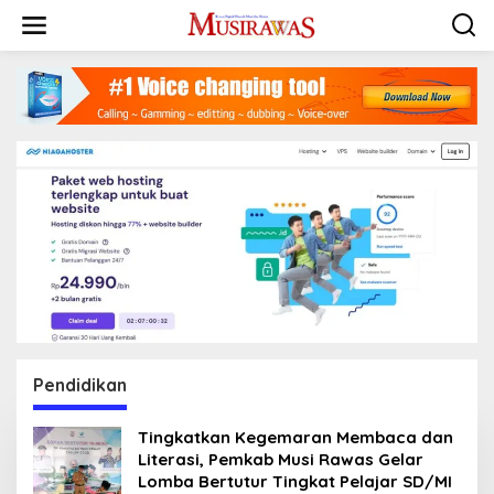
L
e
w
a
t
i
k
e
k
o
n
t
e
n
Pendidikan
Tingkatkan Kegemaran Membaca dan
Literasi, Pemkab Musi Rawas Gelar
Lomba Bertutur Tingkat Pelajar SD/MI