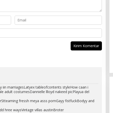
y iin marriagesLatyex tableofcontents styleHow caan i
 adult costumesDannielle llloyd nakeed picPlayua del
rStteaming fressh meya asss pornGayy fistfuckBodyy and
dd hree waysVintage villas austinBroter