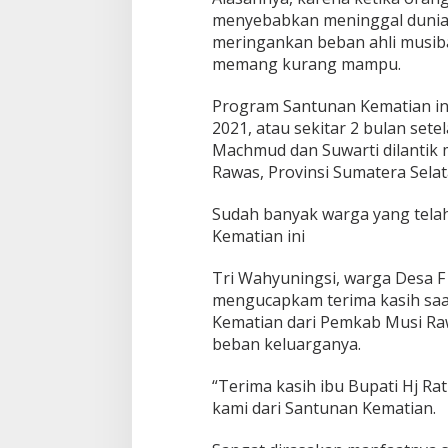
u
menyebabkan meninggal dunia,
a
meringankan beban ahli musiba
n
S
memang kurang mampu.
a
n
Program Santunan Kematian ini 
t
2021, atau sekitar 2 bulan set
u
Machmud dan Suwarti dilantik 
n
a
Rawas, Provinsi Sumatera Selat
n
K
Sudah banyak warga yang tela
e
Kematian ini
m
a
Tri Wahyuningsi, warga Desa 
t
i
mengucapkam terima kasih saa
a
Kematian dari Pemkab Musi Ra
n
beban keluarganya.
“Terima kasih ibu Bupati Hj 
kami dari Santunan Kematian.