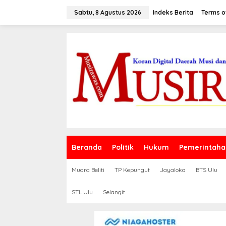
L
e
Sabtu, 8 Agustus 2026
Indeks Berita
Terms o
w
a
t
i
k
e
k
o
n
t
e
n
Beranda
Politik
Hukum
Pemerintaha
Muara Beliti
TP Kepungut
Jayaloka
BTS Ulu
STL Ulu
Selangit