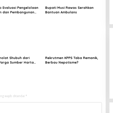
 Evaluasi Pengelolaan
Bupati Musi Rawas Serahkan
n dan Pembangunan
Bantuan Ambulans
ngkah Strategis Pemkab
as Tingkatkan SDM
r Pemdes
holat Shubuh dari
Rekrutmen KPPS Taba Remanik,
Warga Sumber Harta
Berbau Nepotisme?
k OTD
ng wajib ditandai
*