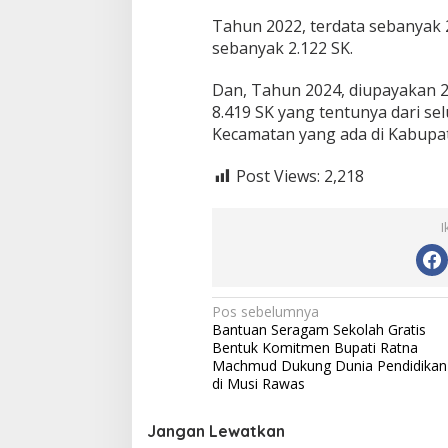
Tahun 2022, terdata sebanyak 
sebanyak 2.122 SK.
Dan, Tahun 2024, diupayakan 2
8.419 SK yang tentunya dari se
Kecamatan yang ada di Kabupat
Post Views:
2,218
I
N
Pos sebelumnya
Bantuan Seragam Sekolah Gratis
a
Bentuk Komitmen Bupati Ratna
v
Machmud Dukung Dunia Pendidikan
di Musi Rawas
i
g
Jangan Lewatkan