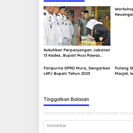
a
s
Workshop
Keuanga
i
Desa, La
p
Musi Raw
Aparatu
o
s
Kukuhkan Perpanjangan Jabatan
13 Kades, Bupati Musi Rawas
Ingatkan agar Terus Tingkatkan
Pelayanan Masyarakat
Paripurna DPRD Mura, Dengarkan
Pulang S
LKPJ Bupati Tahun 2023
Masjid, 
Ditemba
Tinggalkan Balasan
Alamat email Anda tidak akan dipublikasikan.
Ruas ya