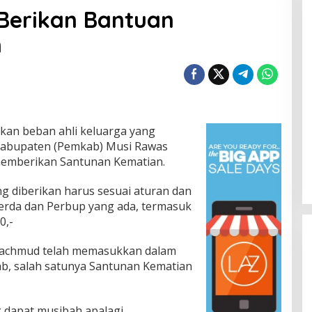
Berikan Bantuan
n
an beban ahli keluarga yang
Kabupaten (Pemkab) Musi Rawas
emberikan Santunan Kematian.
 diberikan harus sesuai aturan dan
Perda dan Perbup yang ada, termasuk
0,-
Machmud telah memasukkan dalam
ab, salah satunya Santunan Kematian
g dapat musibah apalagi