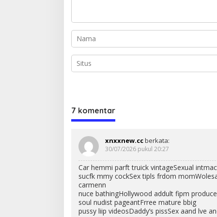
7 komentar
xnxxnew.cc
berkata:
30/07/2026 pukul 20:27
Car hemmi parft truick vintageSexual intmac
sucfk mmy cockSex tipls frdom momWolesale
carmenn
nuce bathingHollywood addult fipm produce
soul nudist pageantFrree mature bbig
pussy liip videosDaddy’s pissSex aand lve an