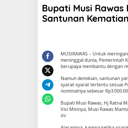
u
Bupati Musi Rawas 
p
a
Santunan Kematia
t
i
M
u
s
i
R
a
MUSIRAWAS – Untuk meringank
w
meninggal dunia, Pemerintah 
a
berupaya membantu dengan m
s
B
Namun demikian, santunan yang
e
r
syarat-syarat tertentu sesuai 
i
nominalnya sebesar Rp3.000.00
k
a
Bupati Musi Rawas, Hj Ratna 
n
Visi Misinya, Musi Rawas Mant
B
a
ini
n
t
Alasannya, karena ketika oran