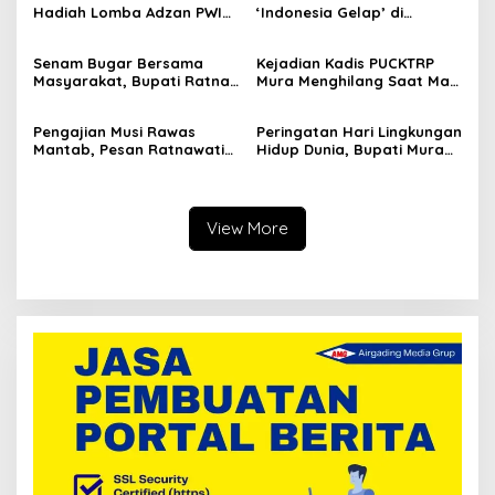
Hadiah Lomba Adzan PWI
‘Indonesia Gelap’ di
Sumsel, Ini Bentuk Apresiasi
Jakarta, Istana Dijaga
Syiar Islam
Ketat Ditengah Pelantikan
Senam Bugar Bersama
Kejadian Kadis PUCKTRP
Kepala Daerah
Masyarakat, Bupati Ratna
Mura Menghilang Saat Mau
Machmud Inginkan
Dikonfirmasi Dianggap
Kebersamaan dan
Sebagai Pejabat Baperan
Pengajian Musi Rawas
Peringatan Hari Lingkungan
Lanjutkan Musi Rawas
Mantab, Pesan Ratnawati
Hidup Dunia, Bupati Mura
Mantab
Jamaah Jaga Ukhuwah
Tanam Pohon di Hutan
dan Kuatkan Iman Taqwa
Pelangi
View More