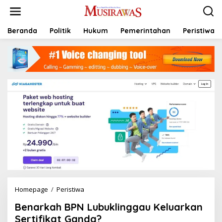
L
e
w
a
Beranda
Politik
Hukum
Pemerintahan
Peristiwa
t
i
k
e
k
o
n
t
e
n
Homepage
/
Peristiwa
B
e
Benarkah BPN Lubuklinggau Keluarkan
n
a
Sertifikat Ganda?