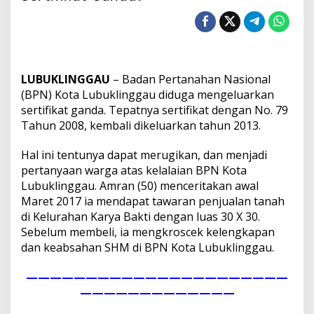
r
k
a
h
B
P
LUBUKLINGGAU
– Badan Pertanahan Nasional
N
L
(BPN) Kota Lubuklinggau diduga mengeluarkan
u
sertifikat ganda. Tepatnya sertifikat dengan No. 79
b
Tahun 2008, kembali dikeluarkan tahun 2013.
u
k
Hal ini tentunya dapat merugikan, dan menjadi
l
i
pertanyaan warga atas kelalaian BPN Kota
n
Lubuklinggau. Amran (50) menceritakan awal
g
Maret 2017 ia mendapat tawaran penjualan tanah
g
di Kelurahan Karya Bakti dengan luas 30 X 30.
a
Sebelum membeli, ia mengkroscek kelengkapan
u
K
dan keabsahan SHM di BPN Kota Lubuklinggau.
e
l
——————————————————————
u
—————————————
a
r