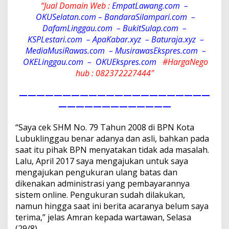
k
“Jual Domain Web :
EmpatLawang.com –
a
OKUSelatan.com – BandaraSilampari.com –
n
DafamLinggau.com – BukitSulap.com –
S
KSPLestari.com –
ApaKabar.xyz – Baturaja.xyz –
e
MediaMusiRawas.com – MusirawasEkspres.com –
r
t
OKELinggau.com –
OKUEkspres.com
#
HargaNego
i
hub : 082372227444″
f
i
——————————————————————
k
—————————————
a
t
G
“Saya cek SHM No. 79 Tahun 2008 di BPN Kota
a
Lubuklinggau benar adanya dan asli, bahkan pada
n
saat itu pihak BPN menyatakan tidak ada masalah.
d
Lalu, April 2017 saya mengajukan untuk saya
a
?
mengajukan pengukuran ulang batas dan
dikenakan administrasi yang pembayarannya
sistem online. Pengukuran sudah dilakukan,
namun hingga saat ini berita acaranya belum saya
terima,” jelas Amran kepada wartawan, Selasa
(29/8).