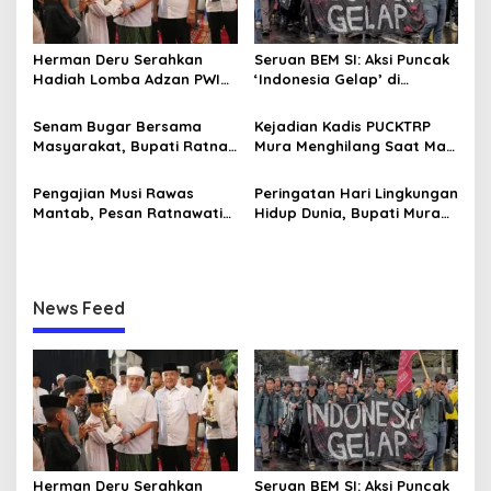
i
p
Herman Deru Serahkan
Seruan BEM SI: Aksi Puncak
o
Hadiah Lomba Adzan PWI
‘Indonesia Gelap’ di
s
Sumsel, Ini Bentuk Apresiasi
Jakarta, Istana Dijaga
Syiar Islam
Ketat Ditengah Pelantikan
Senam Bugar Bersama
Kejadian Kadis PUCKTRP
Kepala Daerah
Masyarakat, Bupati Ratna
Mura Menghilang Saat Mau
Machmud Inginkan
Dikonfirmasi Dianggap
Kebersamaan dan
Sebagai Pejabat Baperan
Pengajian Musi Rawas
Peringatan Hari Lingkungan
Lanjutkan Musi Rawas
Mantab, Pesan Ratnawati
Hidup Dunia, Bupati Mura
Mantab
Jamaah Jaga Ukhuwah
Tanam Pohon di Hutan
dan Kuatkan Iman Taqwa
Pelangi
News Feed
Herman Deru Serahkan
Seruan BEM SI: Aksi Puncak