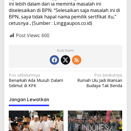
ini lebih dalam dan ia meminta masalah ini
diselesaikan di BPN. “Selesaikan saja masalah ini di
BPN, saya tidak hapal nama pemilik sertfikat itu,”
cetusnya
.
(Sumber : Linggaupos.co.id)
Post Views:
600
Ikuti Kami
N
Pos sebelumnya
Pos berikutnya
Benarkah Ada Musuh Dalam
Rumah Ulu Jadi Warisan
a
Selimut di KPK
Budaya Tak Benda
v
i
Jangan Lewatkan
g
a
s