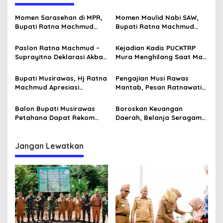
a
s
Momen Sarasehan di MPR,
Momen Maulid Nabi SAW,
Bupati Ratna Machmud
Bupati Ratna Machmud
i
Optimis Temukan Langkah
Ajak Masyarakat Jayaloka
p
Konkret Atasi Masalah
Tingkatkan Iman dan
Paslon Ratna Machmud –
Kejadian Kadis PUCKTRP
Geopolitik Global
Taqwa
Suprayitno Deklarasi Akbar
Mura Menghilang Saat Mau
o
Kukuhkan Tekad dan
Dikonfirmasi Dianggap
s
Lanjutkan Musi Rawas
Sebagai Pejabat Baperan
Bupati Musirawas, Hj Ratna
Pengajian Musi Rawas
Mantab
Machmud Apresiasi
Mantab, Pesan Ratnawati
Gelaran Expo Apkasi 2024,
Jamaah Jaga Ukhuwah
Ajang Promosi Potensi
dan Kuatkan Iman Taqwa
Balon Bupati Musirawas
Boroskan Keuangan
Daerah
Petahana Dapat Rekom
Daerah, Belanja Seragam
Dukungan Gerindra Yang
SD dan SMP Disdik
Ketuanya Adalah Rival
Musirawas Tak Pedomani
Politik
Aturan Senilai Rp12,6 Miliar
Jangan Lewatkan