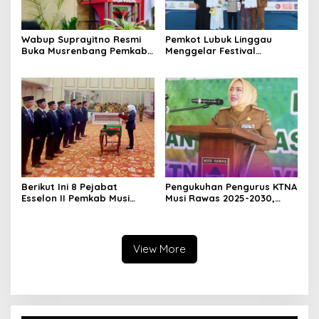
Wabup Suprayitno Resmi
Pemkot Lubuk Linggau
Buka Musrenbang Pemkab
Menggelar Festival
Musi Rawas 2027, Tetapkan
Ramadan Fair, Komitmen
Pembangunan Daerah
Hadirkan Event Bernuansa
Terencana
Religius
Berikut Ini 8 Pejabat
Pengukuhan Pengurus KTNA
Esselon II Pemkab Musi
Musi Rawas 2025-2030,
Rawas yang Dilantik Bulan
Bupati Ratna Machmud
Februari 2026
Harapkan Optimalisasi
Pertanian Berlanjut
View More