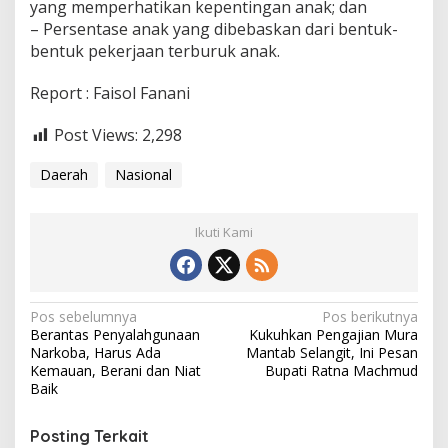
yang memperhatikan kepentingan anak; dan
– Persentase anak yang dibebaskan dari bentuk-
bentuk pekerjaan terburuk anak.
Report : Faisol Fanani
Post Views:
2,298
Daerah
Nasional
Ikuti Kami
N
Pos sebelumnya
Pos berikutnya
Berantas Penyalahgunaan
Kukuhkan Pengajian Mura
a
Narkoba, Harus Ada
Mantab Selangit, Ini Pesan
v
Kemauan, Berani dan Niat
Bupati Ratna Machmud
Baik
i
g
Posting Terkait