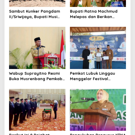
Sambut Kunker Pangdam
Bupati Ratna Machmud
II/Sriwijaya, Bupati Musi
Melepas dan Berikan
Rawas Dampingi Meninjau
Penghargaan kepada 57
Pembangunan Yonif
ASN Purna Tugas Pemkab
947/Pangeran Amin
Musi Rawas
Wabup Suprayitno Resmi
Pemkot Lubuk Linggau
Buka Musrenbang Pemkab
Menggelar Festival
Musi Rawas 2027, Tetapkan
Ramadan Fair, Komitmen
Pembangunan Daerah
Hadirkan Event Bernuansa
Terencana
Religius