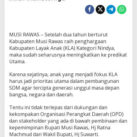
R
a
w
a
s
T
MUSI RAWAS – Setelah dua tahun berturut
a
r
Kabupaten Musi Rawas raih penghargaan
g
Kabupaten Layak Anak (KLA) Kategori Nindya,
e
maka sudah seharusnya meningkatkan ke predikat
t
Utama.
k
a
n
Karena sejatinya, anak yang menjadi fokus KLA
K
harus jadi prioritas utama dalam pembangunan
L
SDM agar tercipta generasi unggul masa depan
A
bangsa, negara dan daerah.
U
t
a
Tentu ini tidak terlepas dari dukungan dan
m
kekompakan Organisasi Perangkat Daerah (OPD)
a
dan stakeholder yang ada di bawah pembinaan dan
,
kepemimpinan Bupati Musi Rawas, Hj Ratna
I
Machmud dan Wakil Bupati, Hj Suwarti.
n