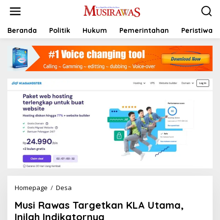
L
e
w
a
Beranda
Politik
Hukum
Pemerintahan
Peristiwa
t
i
k
e
k
o
n
t
e
n
Homepage
/
Desa
M
u
Musi Rawas Targetkan KLA Utama,
s
i
Inilah Indikatornya