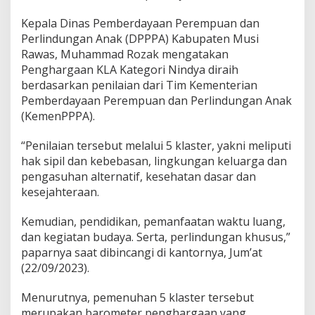
i
l
Kepala Dinas Pemberdayaan Perempuan dan
a
Perlindungan Anak (DPPPA) Kabupaten Musi
h
Rawas, Muhammad Rozak mengatakan
I
Penghargaan KLA Kategori Nindya diraih
n
d
berdasarkan penilaian dari Tim Kementerian
i
Pemberdayaan Perempuan dan Perlindungan Anak
k
(KemenPPPA).
a
t
“Penilaian tersebut melalui 5 klaster, yakni meliputi
o
r
hak sipil dan kebebasan, lingkungan keluarga dan
n
pengasuhan alternatif, kesehatan dasar dan
y
kesejahteraan.
a
Kemudian, pendidikan, pemanfaatan waktu luang,
dan kegiatan budaya. Serta, perlindungan khusus,”
paparnya saat dibincangi di kantornya, Jum’at
(22/09/2023).
Menurutnya, pemenuhan 5 klaster tersebut
merupakan barometer penghargaan yang