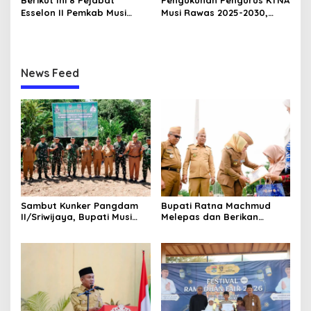
Berikut Ini 8 Pejabat
Pengukuhan Pengurus KTNA
Esselon II Pemkab Musi
Musi Rawas 2025-2030,
Rawas yang Dilantik Bulan
Bupati Ratna Machmud
Februari 2026
Harapkan Optimalisasi
Pertanian Berlanjut
News Feed
Sambut Kunker Pangdam
Bupati Ratna Machmud
II/Sriwijaya, Bupati Musi
Melepas dan Berikan
Rawas Dampingi Meninjau
Penghargaan kepada 57
Pembangunan Yonif
ASN Purna Tugas Pemkab
947/Pangeran Amin
Musi Rawas