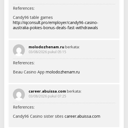
References:
Candy96 table games
http://iqconsult.pro/employer/candy96-casino-
australia-pokies-bonus-deals-fast-withdrawals
molodozhenam.ru
berkata:
03/08/2026 pukul 05:15
References:
Beau Casino App
molodozhenam.ru
career.abuissa.com
berkata:
03/08/2026 pukul 07:25
References:
Candy96 Casino sister sites
career.abuissa.com