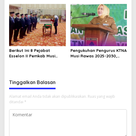
Pembangunan Daerah
Hadirkan Event Bernuansa
Terencana
Religius
Berikut Ini 8 Pejabat
Pengukuhan Pengurus KTNA
Esselon II Pemkab Musi
Musi Rawas 2025-2030,
Rawas yang Dilantik Bulan
Bupati Ratna Machmud
Februari 2026
Harapkan Optimalisasi
Pertanian Berlanjut
Tinggalkan Balasan
Alamat email Anda tidak akan dipublikasikan.
Ruas yang wajib
ditandai
*