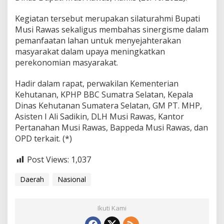
l
o
Kegiatan tersebut merupakan silaturahmi Bupati
l
Musi Rawas sekaligus membahas sinergisme dalam
a
pemanfaatan lahan untuk menyejahterakan
a
n
masyarakat dalam upaya meningkatkan
W
perekonomian masyarakat.
i
l
Hadir dalam rapat, perwakilan Kementerian
a
Kehutanan, KPHP BBC Sumatra Selatan, Kepala
y
a
Dinas Kehutanan Sumatera Selatan, GM PT. MHP,
h
Asisten I Ali Sadikin, DLH Musi Rawas, Kantor
K
Pertanahan Musi Rawas, Bappeda Musi Rawas, dan
o
OPD terkait. (*)
n
s
e
Post Views:
1,037
s
i
Daerah
Nasional
P
T
M
Ikuti Kami
H
P