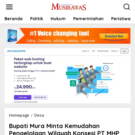
L
e
w
a
Beranda
Politik
Hukum
Pemerintahan
Peristiwa
t
i
k
e
k
o
n
t
e
n
Homepage
/
Desa
B
u
Bupati Mura Minta Kemudahan
p
a
Pengelolaan Wilayah Konsesi PT MHP