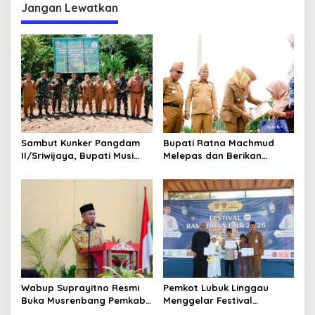
Politik
Aturan Senilai Rp12,6 Miliar
Jangan Lewatkan
Sambut Kunker Pangdam
Bupati Ratna Machmud
II/Sriwijaya, Bupati Musi
Melepas dan Berikan
Rawas Dampingi Meninjau
Penghargaan kepada 57
Pembangunan Yonif
ASN Purna Tugas Pemkab
947/Pangeran Amin
Musi Rawas
Wabup Suprayitno Resmi
Pemkot Lubuk Linggau
Buka Musrenbang Pemkab
Menggelar Festival
Musi Rawas 2027, Tetapkan
Ramadan Fair, Komitmen