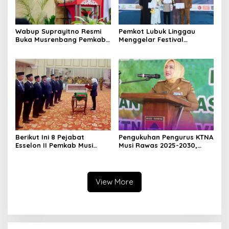
Wabup Suprayitno Resmi
Pemkot Lubuk Linggau
Buka Musrenbang Pemkab
Menggelar Festival
Musi Rawas 2027, Tetapkan
Ramadan Fair, Komitmen
Pembangunan Daerah
Hadirkan Event Bernuansa
Terencana
Religius
Berikut Ini 8 Pejabat
Pengukuhan Pengurus KTNA
Esselon II Pemkab Musi
Musi Rawas 2025-2030,
Rawas yang Dilantik Bulan
Bupati Ratna Machmud
Februari 2026
Harapkan Optimalisasi
Pertanian Berlanjut
View More