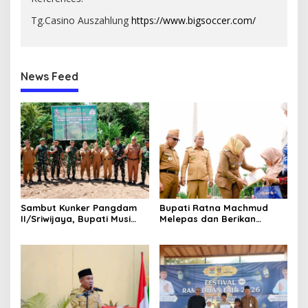
Tg.Casino Auszahlung
https://www.bigsoccer.com/
News Feed
Sambut Kunker Pangdam
Bupati Ratna Machmud
II/Sriwijaya, Bupati Musi
Melepas dan Berikan
Rawas Dampingi Meninjau
Penghargaan kepada 57
Pembangunan Yonif
ASN Purna Tugas Pemkab
947/Pangeran Amin
Musi Rawas