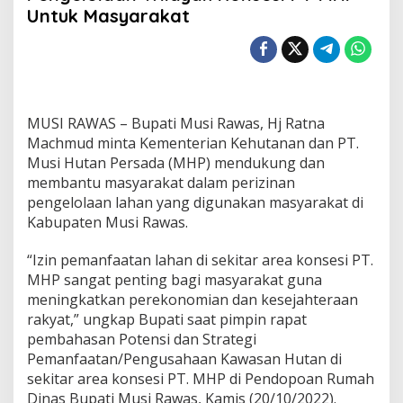
t
Untuk Masyarakat
i
M
u
r
a
M
i
MUSI RAWAS – Bupati Musi Rawas, Hj Ratna
n
Machmud minta Kementerian Kehutanan dan PT.
t
Musi Hutan Persada (MHP) mendukung dan
a
membantu masyarakat dalam perizinan
K
e
pengelolaan lahan yang digunakan masyarakat di
m
Kabupaten Musi Rawas.
u
d
“Izin pemanfaatan lahan di sekitar area konsesi PT.
a
MHP sangat penting bagi masyarakat guna
h
a
meningkatkan perekonomian dan kesejahteraan
n
rakyat,” ungkap Bupati saat pimpin rapat
P
pembahasan Potensi dan Strategi
e
Pemanfaatan/Pengusahaan Kawasan Hutan di
n
sekitar area konsesi PT. MHP di Pendopoan Rumah
g
e
Dinas Bupati Musi Rawas, Kamis (20/10/2022).