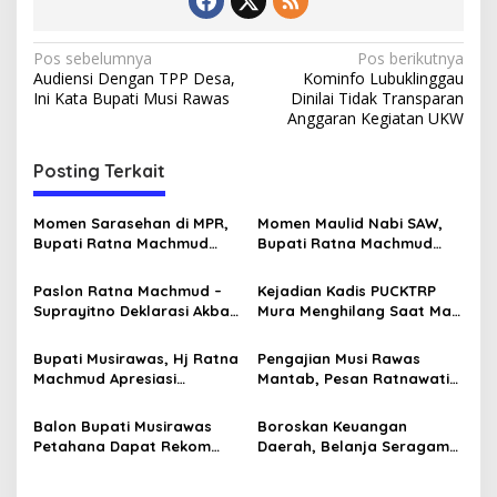
U
n
t
N
Pos sebelumnya
Pos berikutnya
u
Audiensi Dengan TPP Desa,
Kominfo Lubuklinggau
a
k
Ini Kata Bupati Musi Rawas
Dinilai Tidak Transparan
M
v
Anggaran Kegiatan UKW
a
i
s
Posting Terkait
y
g
a
a
r
Momen Sarasehan di MPR,
Momen Maulid Nabi SAW,
a
s
Bupati Ratna Machmud
Bupati Ratna Machmud
k
Optimis Temukan Langkah
Ajak Masyarakat Jayaloka
a
i
Konkret Atasi Masalah
Tingkatkan Iman dan
t
Paslon Ratna Machmud –
Kejadian Kadis PUCKTRP
p
Geopolitik Global
Taqwa
Suprayitno Deklarasi Akbar
Mura Menghilang Saat Mau
Kukuhkan Tekad dan
Dikonfirmasi Dianggap
o
Lanjutkan Musi Rawas
Sebagai Pejabat Baperan
Bupati Musirawas, Hj Ratna
Pengajian Musi Rawas
s
Mantab
Machmud Apresiasi
Mantab, Pesan Ratnawati
Gelaran Expo Apkasi 2024,
Jamaah Jaga Ukhuwah
Ajang Promosi Potensi
dan Kuatkan Iman Taqwa
Balon Bupati Musirawas
Boroskan Keuangan
Daerah
Petahana Dapat Rekom
Daerah, Belanja Seragam
Dukungan Gerindra Yang
SD dan SMP Disdik
Ketuanya Adalah Rival
Musirawas Tak Pedomani