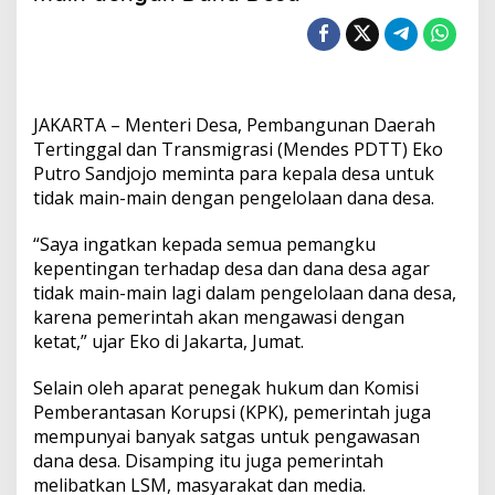
e
s
M
i
n
t
JAKARTA – Menteri Desa, Pembangunan Daerah
a
K
Tertinggal dan Transmigrasi (Mendes PDTT) Eko
a
Putro Sandjojo meminta para kepala desa untuk
d
tidak main-main dengan pengelolaan dana desa.
e
s
“Saya ingatkan kepada semua pemangku
J
a
kepentingan terhadap desa dan dana desa agar
n
tidak main-main lagi dalam pengelolaan dana desa,
g
karena pemerintah akan mengawasi dengan
a
ketat,” ujar Eko di Jakarta, Jumat.
n
M
a
Selain oleh aparat penegak hukum dan Komisi
i
Pemberantasan Korupsi (KPK), pemerintah juga
n
mempunyai banyak satgas untuk pengawasan
-
dana desa. Disamping itu juga pemerintah
m
melibatkan LSM, masyarakat dan media.
a