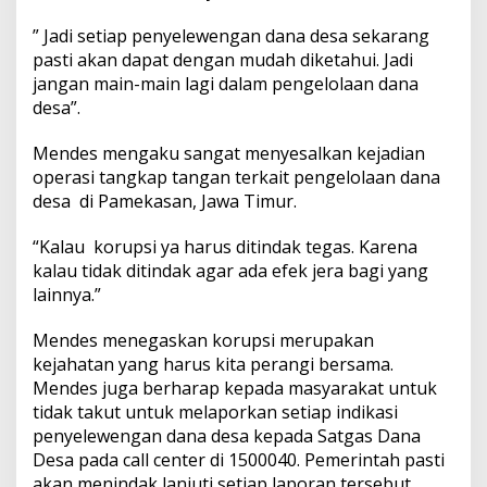
i
n
” Jadi setiap penyelewengan dana desa sekarang
d
pasti akan dapat dengan mudah diketahui. Jadi
e
jangan main-main lagi dalam pengelolaan dana
n
desa”.
g
a
n
Mendes mengaku sangat menyesalkan kejadian
D
operasi tangkap tangan terkait pengelolaan dana
a
desa di Pamekasan, Jawa Timur.
n
a
D
“Kalau korupsi ya harus ditindak tegas. Karena
e
kalau tidak ditindak agar ada efek jera bagi yang
s
lainnya.”
a
Mendes menegaskan korupsi merupakan
kejahatan yang harus kita perangi bersama.
Mendes juga berharap kepada masyarakat untuk
tidak takut untuk melaporkan setiap indikasi
penyelewengan dana desa kepada Satgas Dana
Desa pada call center di 1500040. Pemerintah pasti
akan menindak lanjuti setiap laporan tersebut.