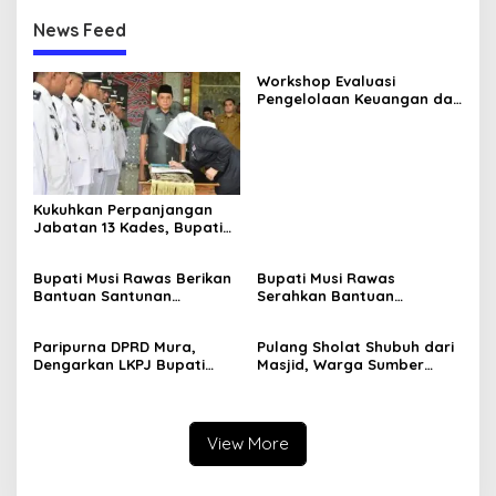
News Feed
Workshop Evaluasi
Pengelolaan Keuangan dan
Pembangunan Desa,
Langkah Strategis Pemkab
Musi Rawas Tingkatkan
SDM Aparatur Pemdes
Kukuhkan Perpanjangan
Jabatan 13 Kades, Bupati
Musi Rawas Ingatkan agar
Terus Tingkatkan
Bupati Musi Rawas Berikan
Bupati Musi Rawas
Pelayanan Masyarakat
Bantuan Santunan
Serahkan Bantuan
Kematian
Ambulans
Paripurna DPRD Mura,
Pulang Sholat Shubuh dari
Dengarkan LKPJ Bupati
Masjid, Warga Sumber
Tahun 2023
Harta Ditembak OTD
View More