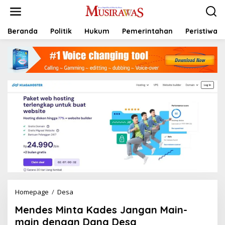
L
e
w
a
Beranda
Politik
Hukum
Pemerintahan
Peristiwa
t
i
k
e
k
o
n
t
e
n
Homepage
/
Desa
M
e
Mendes Minta Kades Jangan Main-
n
d
main dengan Dana Desa