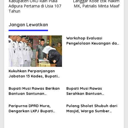
Kabupaten OKU Raih Piala
Langgar Kode Etik Hakim
a
Adipura Pertama di Usia 107
MK, Patrialis Minta Maaf
v
Tahun
i
Jangan Lewatkan
g
a
Workshop Evaluasi
s
Pengelolaan Keuangan dan
Pembangunan Desa,
i
Langkah Strategis Pemkab
p
Musi Rawas Tingkatkan
SDM Aparatur Pemdes
o
Kukuhkan Perpanjangan
s
Jabatan 13 Kades, Bupati
Musi Rawas Ingatkan agar
Terus Tingkatkan
Bupati Musi Rawas Berikan
Bupati Musi Rawas
Pelayanan Masyarakat
Bantuan Santunan
Serahkan Bantuan
Kematian
Ambulans
Paripurna DPRD Mura,
Pulang Sholat Shubuh dari
Dengarkan LKPJ Bupati
Masjid, Warga Sumber
Tahun 2023
Harta Ditembak OTD