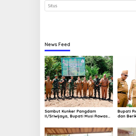
News Feed
Sambut Kunker Pangdam
Bupati 
II/Sriwijaya, Bupati Musi Rawas
dan Beri
Dampingi Meninjau
kepada 5
Pembangunan Yonif
Pemkab 
947/Pangeran Amin