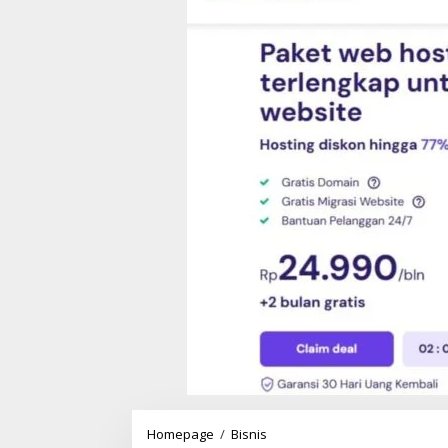
Homepage
/
Bisnis
H