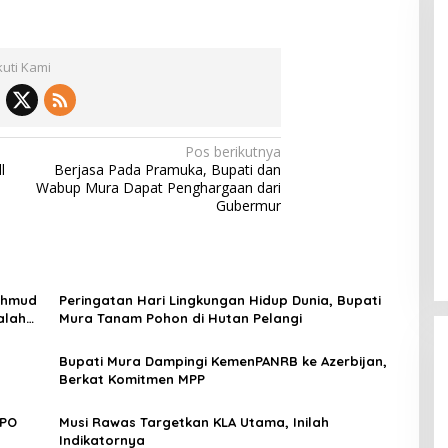
kuti Kami
Pos berikutnya
l
Berjasa Pada Pramuka, Bupati dan
Wabup Mura Dapat Penghargaan dari
Gubermur
chmud
Peringatan Hari Lingkungan Hidup Dunia, Bupati
alah
Mura Tanam Pohon di Hutan Pelangi
n
Bupati Mura Dampingi KemenPANRB ke Azerbijan,
Berkat Komitmen MPP
PPO
Musi Rawas Targetkan KLA Utama, Inilah
Indikatornya