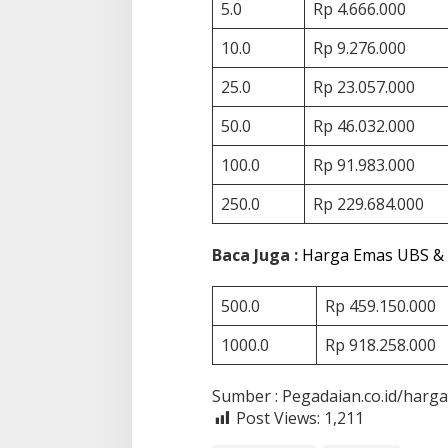
4
5.0
Rp 4.666.000
S
e
10.0
Rp 9.276.000
p
t
25.0
Rp 23.057.000
e
m
50.0
Rp 46.032.000
b
e
100.0
Rp 91.983.000
r
2
250.0
Rp 229.684.000
0
2
2
Baca Juga :
Harga Emas UBS & A
500.0
Rp 459.150.000
1000.0
Rp 918.258.000
Sumber : Pegadaian.co.id/harga
Post Views:
1,211