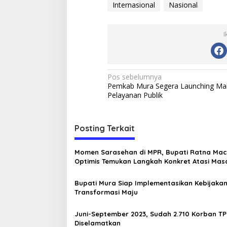
Internasional
Nasional
I
N
Pos sebelumnya
Pemkab Mura Segera Launching Mal
a
Pelayanan Publik
v
i
Posting Terkait
g
a
Momen Sarasehan di MPR, Bupati Ratna Ma
s
Optimis Temukan Langkah Konkret Atasi Mas
Geopolitik Global
i
Bupati Mura Siap Implementasikan Kebijaka
p
Transformasi Maju
o
Juni-September 2023, Sudah 2.710 Korban T
s
Diselamatkan