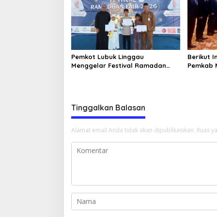
Pemkot Lubuk Linggau
Berikut I
Menggelar Festival Ramadan
Pemkab 
Fair, Komitmen Hadirkan Event
D
Bernuansa Religius
Tinggalkan Balasan
Alamat email Anda tidak akan dipublikasikan.
Ruas ya