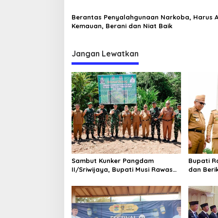
Berantas Penyalahgunaan Narkoba, Harus 
Kemauan, Berani dan Niat Baik
Jangan Lewatkan
Sambut Kunker Pangdam
Bupati 
II/Sriwijaya, Bupati Musi Rawas
dan Beri
Dampingi Meninjau
kepada 5
Pembangunan Yonif
Pemkab 
947/Pangeran Amin