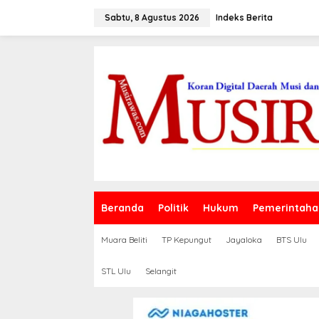
L
e
Sabtu, 8 Agustus 2026
Indeks Berita
w
a
t
i
k
e
k
o
n
t
e
n
Beranda
Politik
Hukum
Pemerintaha
Muara Beliti
TP Kepungut
Jayaloka
BTS Ulu
STL Ulu
Selangit