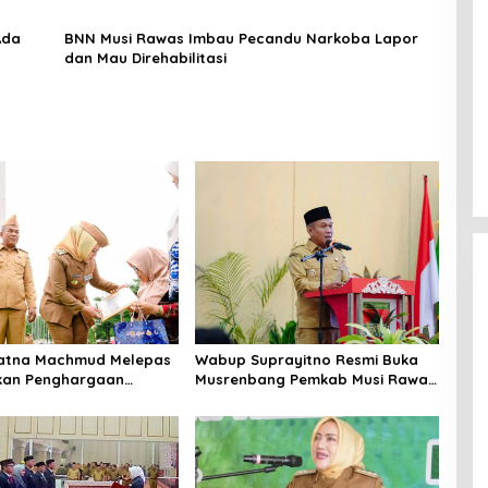
Ada
BNN Musi Rawas Imbau Pecandu Narkoba Lapor
dan Mau Direhabilitasi
Ratna Machmud Melepas
Wabup Suprayitno Resmi Buka
kan Penghargaan
Musrenbang Pemkab Musi Rawas
7 ASN Purna Tugas
2027, Tetapkan Pembangunan
Musi Rawas
Daerah Terencana