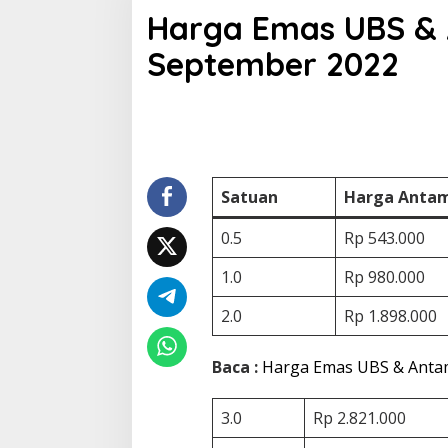
a
Harga Emas UBS & A
r
g
September 2022
a
E
m
a
s
U
B
S
Satuan
Harga Anta
&
A
0.5
Rp 543.000
n
t
a
1.0
Rp 980.000
m
H
2.0
Rp 1.898.000
a
r
i
Baca :
Harga Emas UBS & Antam
I
n
3.0
Rp 2.821.000
i
,