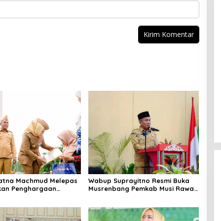
Ratna Machmud Melepas
Wabup Suprayitno Resmi Buka
kan Penghargaan
Musrenbang Pemkab Musi Rawas
7 ASN Purna Tugas
2027, Tetapkan Pembangunan
Musi Rawas
Daerah Terencana