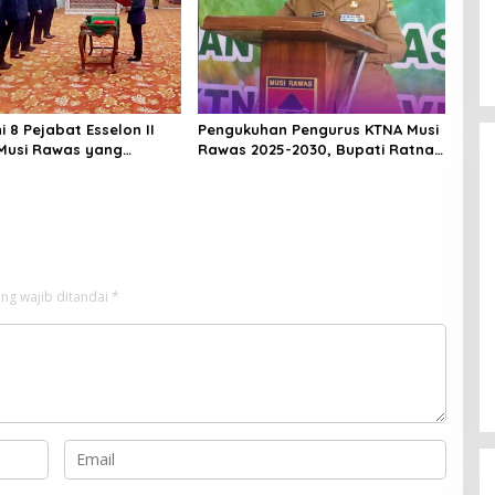
ni 8 Pejabat Esselon II
Pengukuhan Pengurus KTNA Musi
Musi Rawas yang
Rawas 2025-2030, Bupati Ratna
ilantik Bulan Februari 2026
Machmud Harapkan Optimalisasi
Pertanian Berlanjut
ng wajib ditandai
*