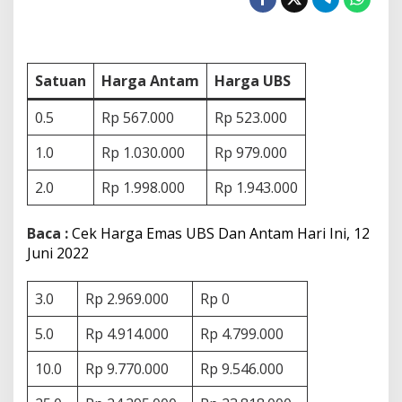
g
a
E
m
a
Satuan
Harga Antam
Harga UBS
s
U
0.5
Rp 567.000
Rp 523.000
B
S
1.0
Rp 1.030.000
Rp 979.000
D
a
2.0
Rp 1.998.000
Rp 1.943.000
n
A
n
Baca :
Cek Harga Emas UBS Dan Antam Hari Ini, 12
t
Juni 2022
a
m
H
3.0
Rp 2.969.000
Rp 0
a
r
5.0
Rp 4.914.000
i
Rp 4.799.000
I
n
10.0
Rp 9.770.000
Rp 9.546.000
i
,