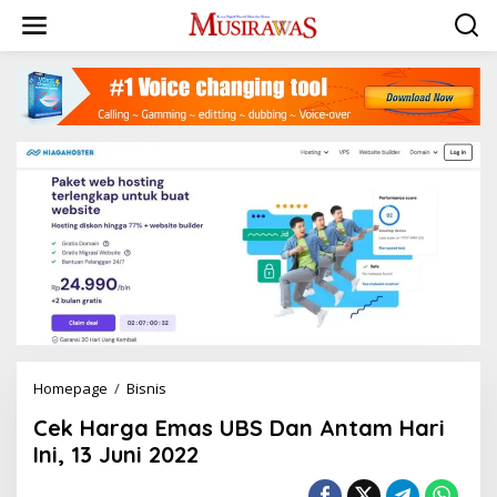
L
e
w
a
t
i
k
e
k
o
n
t
e
n
Homepage
/
Bisnis
C
e
Cek Harga Emas UBS Dan Antam Hari
k
H
Ini, 13 Juni 2022
a
r