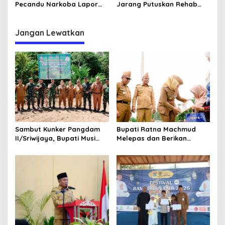
Pecandu Narkoba Lapor
Jarang Putuskan Rehab
dan Mau Direhabilitasi
Korban Narkoba
Jangan Lewatkan
Sambut Kunker Pangdam
Bupati Ratna Machmud
II/Sriwijaya, Bupati Musi
Melepas dan Berikan
Rawas Dampingi Meninjau
Penghargaan kepada 57
Pembangunan Yonif
ASN Purna Tugas Pemkab
947/Pangeran Amin
Musi Rawas