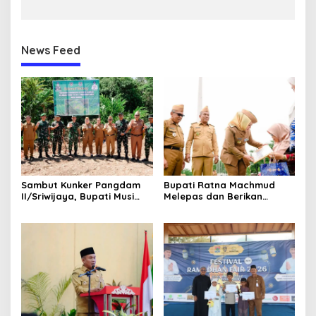
News Feed
Sambut Kunker Pangdam
Bupati Ratna Machmud
II/Sriwijaya, Bupati Musi
Melepas dan Berikan
Rawas Dampingi Meninjau
Penghargaan kepada 57
Pembangunan Yonif
ASN Purna Tugas Pemkab
947/Pangeran Amin
Musi Rawas