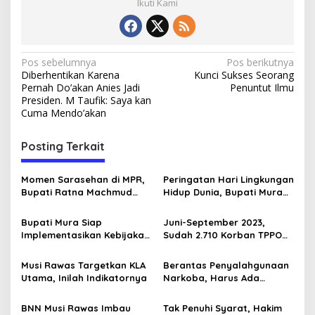
Ikuti Kami
N
Pos sebelumnya
Pos berikutnya
Diberhentikan Karena
Kunci Sukses Seorang
a
Pernah Do’akan Anies Jadi
Penuntut Ilmu
v
Presiden. M Taufik: Saya kan
Cuma Mendo’akan
i
g
Posting Terkait
a
s
Momen Sarasehan di MPR,
Peringatan Hari Lingkungan
Bupati Ratna Machmud
Hidup Dunia, Bupati Mura
i
Optimis Temukan Langkah
Tanam Pohon di Hutan
p
Konkret Atasi Masalah
Pelangi
Bupati Mura Siap
Juni-September 2023,
Geopolitik Global
Implementasikan Kebijakan
Sudah 2.710 Korban TPPO
o
Transformasi Maju
Diselamatkan
s
Musi Rawas Targetkan KLA
Berantas Penyalahgunaan
Utama, Inilah Indikatornya
Narkoba, Harus Ada
Kemauan, Berani dan Niat
Baik
BNN Musi Rawas Imbau
Tak Penuhi Syarat, Hakim