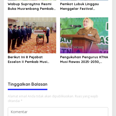
Wabup Suprayitno Resmi
Pemkot Lubuk Linggau
Buka Musrenbang Pemkab
Menggelar Festival
Musi Rawas 2027, Tetapkan
Ramadan Fair, Komitmen
Pembangunan Daerah
Hadirkan Event Bernuansa
Terencana
Religius
Berikut Ini 8 Pejabat
Pengukuhan Pengurus KTNA
Esselon II Pemkab Musi
Musi Rawas 2025-2030,
Rawas yang Dilantik Bulan
Bupati Ratna Machmud
Februari 2026
Harapkan Optimalisasi
Pertanian Berlanjut
Tinggalkan Balasan
Alamat email Anda tidak akan dipublikasikan.
Ruas yang wajib
ditandai
*