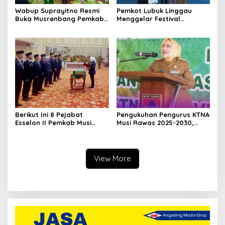
Wabup Suprayitno Resmi
Pemkot Lubuk Linggau
Buka Musrenbang Pemkab
Menggelar Festival
Musi Rawas 2027, Tetapkan
Ramadan Fair, Komitmen
Pembangunan Daerah
Hadirkan Event Bernuansa
Terencana
Religius
Berikut Ini 8 Pejabat
Pengukuhan Pengurus KTNA
Esselon II Pemkab Musi
Musi Rawas 2025-2030,
Rawas yang Dilantik Bulan
Bupati Ratna Machmud
Februari 2026
Harapkan Optimalisasi
Pertanian Berlanjut
View More