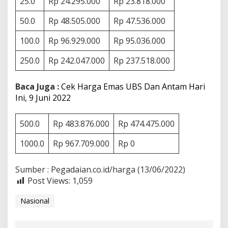
25.0
Rp 24.295.000
Rp 23.818.000
1
3
50.0
Rp 48.505.000
Rp 47.536.000
J
u
100.0
Rp 96.929.000
Rp 95.036.000
n
i
250.0
Rp 242.047.000
Rp 237.518.000
2
0
2
Baca Juga :
Cek Harga Emas UBS Dan Antam Hari
2
Ini, 9 Juni 2022
500.0
Rp 483.876.000
Rp 474.475.000
1000.0
Rp 967.709.000
Rp 0
Sumber : Pegadaian.co.id/harga (13/06/2022)
Post Views:
1,059
Nasional