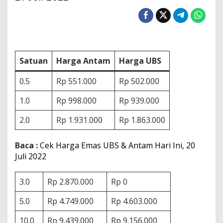
a
r
g
a
E
m
a
Satuan
Harga Antam
Harga UBS
s
U
0.5
Rp 551.000
Rp 502.000
B
S
1.0
Rp 998.000
Rp 939.000
&
A
2.0
Rp 1.931.000
Rp 1.863.000
n
t
a
Baca :
Cek Harga Emas UBS & Antam Hari Ini, 20
m
Juli 2022
H
a
r
3.0
Rp 2.870.000
Rp 0
i
I
5.0
Rp 4.749.000
n
Rp 4.603.000
i
,
10.0
Rp 9.439.000
Rp 9.156.000