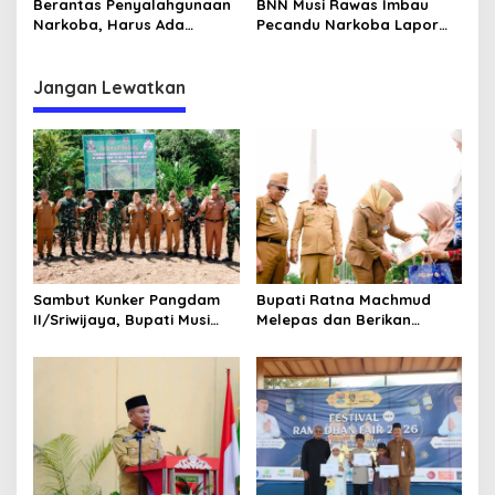
Berantas Penyalahgunaan
BNN Musi Rawas Imbau
Narkoba, Harus Ada
Pecandu Narkoba Lapor
Kemauan, Berani dan Niat
dan Mau Direhabilitasi
Baik
Jangan Lewatkan
Sambut Kunker Pangdam
Bupati Ratna Machmud
II/Sriwijaya, Bupati Musi
Melepas dan Berikan
Rawas Dampingi Meninjau
Penghargaan kepada 57
Pembangunan Yonif
ASN Purna Tugas Pemkab
947/Pangeran Amin
Musi Rawas