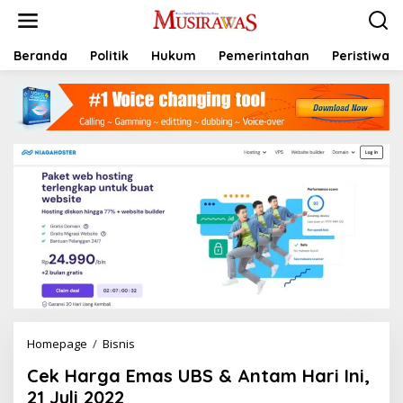
L
e
w
a
Beranda
Politik
Hukum
Pemerintahan
Peristiwa
t
i
k
e
k
o
n
t
e
n
Homepage
/
Bisnis
C
e
Cek Harga Emas UBS & Antam Hari Ini,
k
H
21 Juli 2022