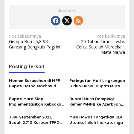
Ikuti Kami
N
Pos sebelumnya
Pos berikutnya
Gempa Bumi 5,8 SR
20 Tahun Timor Leste:
a
Guncang Bengkulu Pagi ini
Cerita Setelah Merdeka |
v
Mata Najwa
i
Posting Terkait
g
a
Momen Sarasehan di MPR,
Peringatan Hari Lingkungan
s
Bupati Ratna Machmud
Hidup Dunia, Bupati Mura
Optimis Temukan Langkah
Tanam Pohon di Hutan
i
Konkret Atasi Masalah
Pelangi
Bupati Mura Siap
Bupati Mura Dampingi
p
Geopolitik Global
Implementasikan Kebijakan
KemenPANRB ke Azerbijan,
Transformasi Maju
Berkat Komitmen MPP
o
Juni-September 2023,
Musi Rawas Targetkan KLA
s
Sudah 2.710 Korban TPPO
Utama, Inilah Indikatornya
Diselamatkan