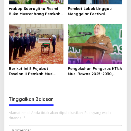
Wabup Suprayitno Resmi
Pemkot Lubuk Linggau
Buka Musrenbang Pemkab
Menggelar Festival
Musi Rawas 2027, Tetapkan
Ramadan Fair, Komitmen
Pembangunan Daerah
Hadirkan Event Bernuansa
Terencana
Religius
Berikut Ini 8 Pejabat
Pengukuhan Pengurus KTNA
Esselon II Pemkab Musi
Musi Rawas 2025-2030,
Rawas yang Dilantik Bulan
Bupati Ratna Machmud
Februari 2026
Harapkan Optimalisasi
Pertanian Berlanjut
Tinggalkan Balasan
Alamat email Anda tidak akan dipublikasikan.
Ruas yang wajib
ditandai
*