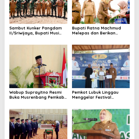
Sambut Kunker Pangdam
Bupati Ratna Machmud
II/Sriwijaya, Bupati Musi
Melepas dan Berikan
Rawas Dampingi Meninjau
Penghargaan kepada 57
Pembangunan Yonif
ASN Purna Tugas Pemkab
947/Pangeran Amin
Musi Rawas
Wabup Suprayitno Resmi
Pemkot Lubuk Linggau
Buka Musrenbang Pemkab
Menggelar Festival
Musi Rawas 2027, Tetapkan
Ramadan Fair, Komitmen
Pembangunan Daerah
Hadirkan Event Bernuansa
Terencana
Religius