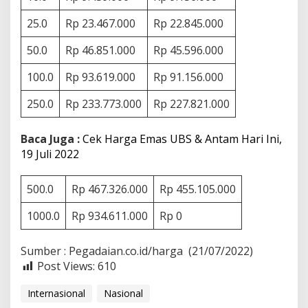
2
1
25.0
Rp 23.467.000
Rp 22.845.000
J
u
50.0
Rp 46.851.000
Rp 45.596.000
l
i
100.0
Rp 93.619.000
Rp 91.156.000
2
0
250.0
Rp 233.773.000
Rp 227.821.000
2
2
Baca Juga :
Cek Harga Emas UBS & Antam Hari Ini,
19 Juli 2022
500.0
Rp 467.326.000
Rp 455.105.000
1000.0
Rp 934.611.000
Rp 0
Sumber : Pegadaian.co.id/harga (21/07/2022)
Post Views:
610
Internasional
Nasional