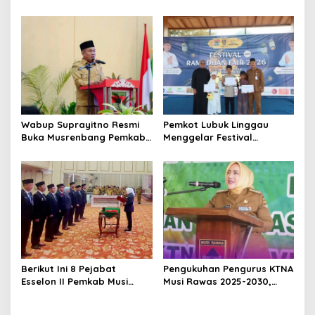
Rawas Dampingi Meninjau
Penghargaan kepada 57
Pembangunan Yonif
ASN Purna Tugas Pemkab
947/Pangeran Amin
Musi Rawas
Wabup Suprayitno Resmi
Pemkot Lubuk Linggau
Buka Musrenbang Pemkab
Menggelar Festival
Musi Rawas 2027, Tetapkan
Ramadan Fair, Komitmen
Pembangunan Daerah
Hadirkan Event Bernuansa
Terencana
Religius
Berikut Ini 8 Pejabat
Pengukuhan Pengurus KTNA
Esselon II Pemkab Musi
Musi Rawas 2025-2030,
Rawas yang Dilantik Bulan
Bupati Ratna Machmud
Februari 2026
Harapkan Optimalisasi