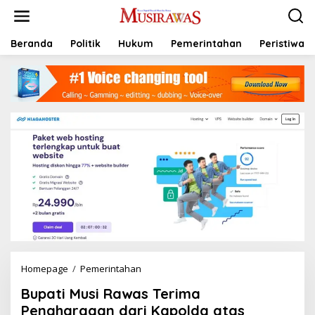
L
e
w
a
Beranda
Politik
Hukum
Pemerintahan
Peristiwa
t
i
k
e
k
o
n
t
e
n
Homepage
/
Pemerintahan
B
u
Bupati Musi Rawas Terima
p
a
Penghargaan dari Kapolda atas