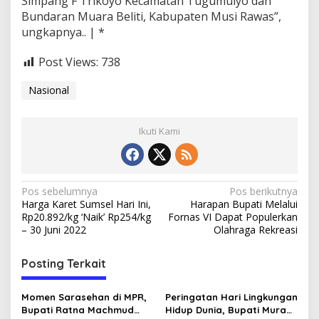
Simpang F Trikoyo Kecamatan Tugumulyo dan
a
Bundaran Muara Beliti, Kabupaten Musi Rawas”,
n
ungkapnya.. | *
g
a
n
Post Views:
738
E
-
Nasional
T
L
E
Ikuti Kami
N
Pos sebelumnya
Pos berikutnya
Harga Karet Sumsel Hari Ini,
Harapan Bupati Melalui
a
Rp20.892/kg ‘Naik’ Rp254/kg
Fornas VI Dapat Populerkan
v
– 30 Juni 2022
Olahraga Rekreasi
i
Posting Terkait
g
a
Momen Sarasehan di MPR,
Peringatan Hari Lingkungan
s
Bupati Ratna Machmud
Hidup Dunia, Bupati Mura