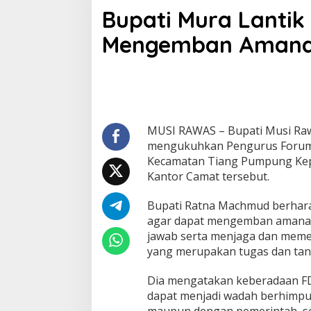
u
Bupati Mura Lanti
p
a
Mengemban Aman
t
i
M
u
r
a
L
a
MUSI RAWAS – Bupati Musi Raw
n
mengukuhkan Pengurus Forum 
t
Kecamatan Tiang Pumpung Kepun
i
Kantor Camat tersebut.
k
F
D
Bupati Ratna Machmud berhar
B
agar dapat mengemban amana
T
jawab serta menjaga dan meme
P
yang merupakan tugas dan ta
K
,
S
Dia mengatakan keberadaan F
e
dapat menjadi wadah berhimpun
m