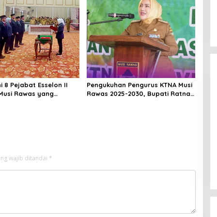
ni 8 Pejabat Esselon II
Pengukuhan Pengurus KTNA Musi
Musi Rawas yang
Rawas 2025-2030, Bupati Ratna
ilantik Bulan Februari 2026
Machmud Harapkan Optimalisasi
Pertanian Berlanjut
ng wajib ditandai
*