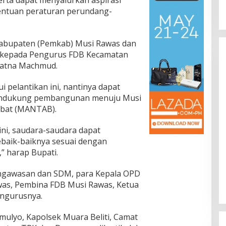
rta dapat menyalurkan aspirasi
entuan peraturan perundang-
Kabupaten (Pemkab) Musi Rawas dan
t kepada Pengurus FDB Kecamatan
 Ratna Machmud.
i pelantikan ini, nantinya dapat
ndukung pembangunan menuju Musi
abat (MANTAB).
ini, saudara-saudara dapat
baik-baiknya sesuai dengan
” harap Bupati.
ngawasan dan SDM, para Kepala OPD
as, Pembina FDB Musi Rawas, Ketua
engurusnya.
ulyo, Kapolsek Muara Beliti, Camat