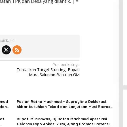
tan TPK dan Desa yang dilantik. | *
kuti Kami
Pos berikutnya
Tuntaskan Target Stunting, Bupati
Mura Salurkan Bantuan Gizi
hmud
Paslon Ratna Machmud – Suprayitno Deklarasi
 dan
Akbar Kukuhkan Tekad dan Lanjutkan Musi Rawas
Mantab
aat
Bupati Musirawas, Hj Ratna Machmud Apresiasi
Gelaran Expo Apkasi 2024, Ajang Promosi Potensi