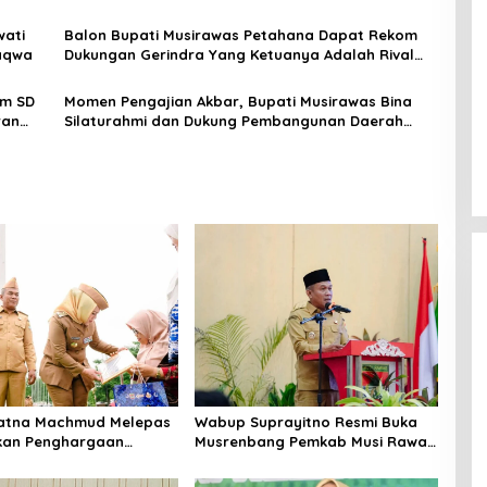
Daerah
wati
Balon Bupati Musirawas Petahana Dapat Rekom
aqwa
Dukungan Gerindra Yang Ketuanya Adalah Rival
Politik
am SD
Momen Pengajian Akbar, Bupati Musirawas Bina
ran
Silaturahmi dan Dukung Pembangunan Daerah
Berkelanjutan
Ratna Machmud Melepas
Wabup Suprayitno Resmi Buka
kan Penghargaan
Musrenbang Pemkab Musi Rawas
7 ASN Purna Tugas
2027, Tetapkan Pembangunan
Musi Rawas
Daerah Terencana