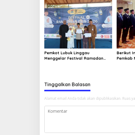
947/Pangeran Amin
Pemkot Lubuk Linggau
Berikut I
Menggelar Festival Ramadan
Pemkab 
Fair, Komitmen Hadirkan Event
D
Bernuansa Religius
Tinggalkan Balasan
Alamat email Anda tidak akan dipublikasikan.
Ruas ya