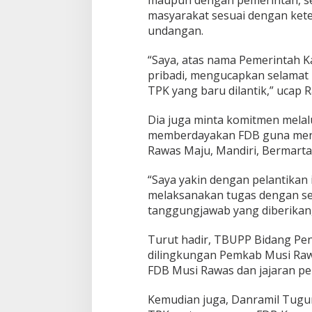
maupun dengan pemerintah, se
o
masyarakat sesuai dengan ket
g
undangan.
a
D
a
“Saya, atas nama Pemerintah 
p
pribadi, mengucapkan selama
a
TPK yang baru dilantik,” ucap
t
M
e
Dia juga minta komitmen melalu
n
memberdayakan FDB guna me
g
Rawas Maju, Mandiri, Bermart
e
m
“Saya yakin dengan pelantikan 
b
a
melaksanakan tugas dengan se
n
tanggungjawab yang diberikan,
A
m
Turut hadir, TBUPP Bidang Pe
a
dilingkungan Pemkab Musi Raw
n
a
FDB Musi Rawas dan jajaran p
h
Kemudian juga, Danramil Tugum