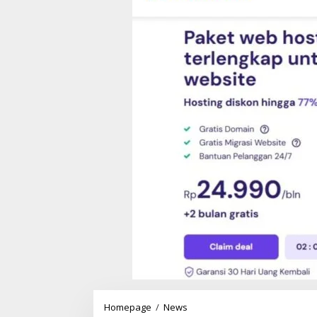
Homepage
/
News
B