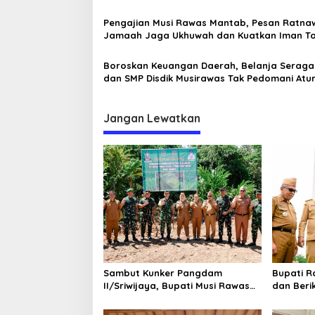
p
Baperan
o
Pengajian Musi Rawas Mantab, Pesan Ratna
Jamaah Jaga Ukhuwah dan Kuatkan Iman T
s
Boroskan Keuangan Daerah, Belanja Serag
dan SMP Disdik Musirawas Tak Pedomani Atu
Senilai Rp12,6 Miliar
Jangan Lewatkan
Sambut Kunker Pangdam
Bupati 
II/Sriwijaya, Bupati Musi Rawas
dan Beri
Dampingi Meninjau
kepada 5
Pembangunan Yonif
Pemkab 