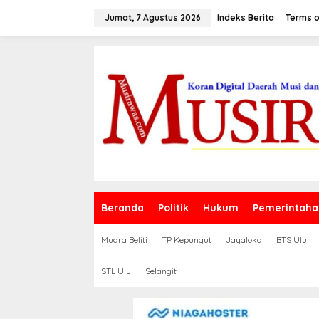
L
e
Jumat, 7 Agustus 2026
Indeks Berita
Terms o
w
a
t
i
k
e
k
o
n
t
e
n
Beranda
Politik
Hukum
Pemerintaha
Muara Beliti
TP Kepungut
Jayaloka
BTS Ulu
STL Ulu
Selangit