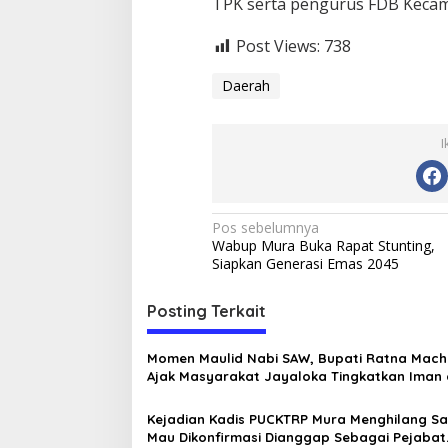
TPK serta pengurus FDB Kecama
Post Views:
738
Daerah
I
N
Pos sebelumnya
Wabup Mura Buka Rapat Stunting,
a
Siapkan Generasi Emas 2045
v
i
Posting Terkait
g
Momen Maulid Nabi SAW, Bupati Ratna Mac
a
Ajak Masyarakat Jayaloka Tingkatkan Iman
s
Taqwa
Kejadian Kadis PUCKTRP Mura Menghilang S
i
Mau Dikonfirmasi Dianggap Sebagai Pejabat