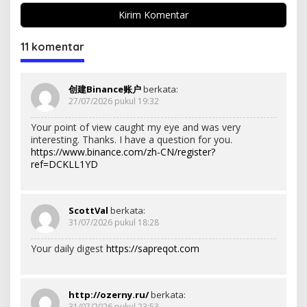
11 komentar
创建Binance账户
berkata:
27/07/2026 pukul 19:32
Your point of view caught my eye and was very
interesting. Thanks. I have a question for you.
https://www.binance.com/zh-CN/register?
ref=DCKLL1YD
ScottVal
berkata:
31/07/2026 pukul 18:28
Your daily digest
https://sapreqot.com
http://ozerny.ru/
berkata:
31/07/2026 pukul 23:53