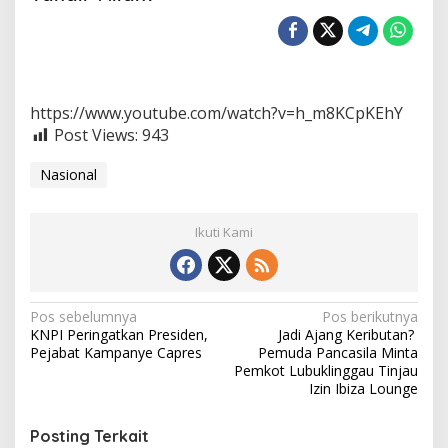
a
h
M
a
k
s
https://www.youtube.com/watch?v=h_m8KCpKEhY
i
a
Post Views:
943
t
d
Nasional
a
n
T
Ikuti Kami
a
a
t
T
e
N
Pos sebelumnya
Pos berikutnya
r
KNPI Peringatkan Presiden,
Jadi Ajang Keributan?
a
m
Pejabat Kampanye Capres
Pemuda Pancasila Minta
a
v
Pemkot Lubuklinggau Tinjau
s
Izin Ibiza Lounge
i
u
k
g
Posting Terkait
T