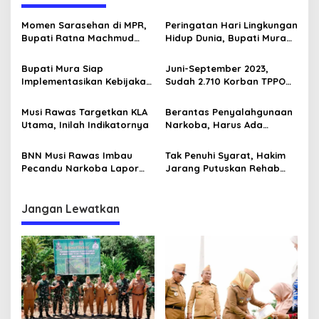
a
a
k
s
Momen Sarasehan di MPR,
Peringatan Hari Lingkungan
d
Bupati Ratna Machmud
Hidup Dunia, Bupati Mura
i
i
Optimis Temukan Langkah
Tanam Pohon di Hutan
r
p
Konkret Atasi Masalah
Pelangi
Bupati Mura Siap
Juni-September 2023,
A
Geopolitik Global
Implementasikan Kebijakan
Sudah 2.710 Korban TPPO
l
o
Transformasi Maju
Diselamatkan
l
s
a
Musi Rawas Targetkan KLA
Berantas Penyalahgunaan
h
Utama, Inilah Indikatornya
Narkoba, Harus Ada
?
Kemauan, Berani dan Niat
Baik
BNN Musi Rawas Imbau
Tak Penuhi Syarat, Hakim
Pecandu Narkoba Lapor
Jarang Putuskan Rehab
dan Mau Direhabilitasi
Korban Narkoba
Jangan Lewatkan