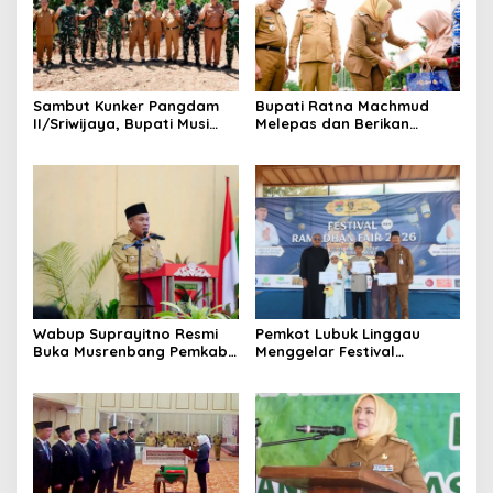
Sambut Kunker Pangdam
Bupati Ratna Machmud
II/Sriwijaya, Bupati Musi
Melepas dan Berikan
Rawas Dampingi Meninjau
Penghargaan kepada 57
Pembangunan Yonif
ASN Purna Tugas Pemkab
947/Pangeran Amin
Musi Rawas
Wabup Suprayitno Resmi
Pemkot Lubuk Linggau
Buka Musrenbang Pemkab
Menggelar Festival
Musi Rawas 2027, Tetapkan
Ramadan Fair, Komitmen
Pembangunan Daerah
Hadirkan Event Bernuansa
Terencana
Religius