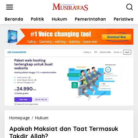
L
e
w
a
Beranda
Politik
Hukum
Pemerintahan
Peristiwa
t
i
k
e
k
o
n
t
e
n
Homepage
/
Hukum
A
p
Apakah Maksiat dan Taat Termasuk
a
k
Takdir Allah?