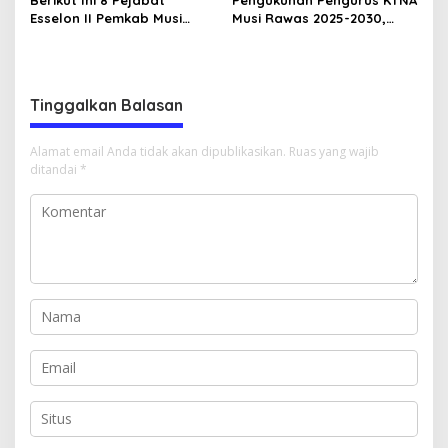
Berikut Ini 8 Pejabat
Pengukuhan Pengurus KTNA
Esselon II Pemkab Musi
Musi Rawas 2025-2030,
Rawas yang Dilantik Bulan
Bupati Ratna Machmud
Februari 2026
Harapkan Optimalisasi
Pertanian Berlanjut
Tinggalkan Balasan
Alamat email Anda tidak akan dipublikasikan.
Ruas yang wajib
ditandai
*