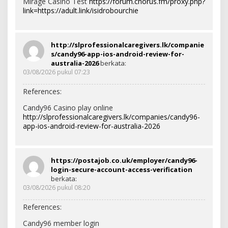
Mirage Casino Test
https://forum.chorus.fm/proxy.php?
link=https://adult.link/isidrobourchie
http://slprofessionalcaregivers.lk/companie
s/candy96-app-ios-android-review-for-
australia-2026
berkata:
03/08/2026 pukul 07:23
References:
Candy96 Casino play online
http://slprofessionalcaregivers.lk/companies/candy96-
app-ios-android-review-for-australia-2026
https://postajob.co.uk/employer/candy96-
login-secure-account-access-verification
berkata:
03/08/2026 pukul 08:20
References:
Candy96 member login