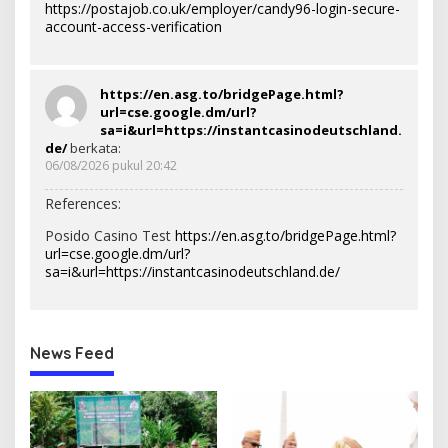
https://postajob.co.uk/employer/candy96-login-secure-
account-access-verification
https://en.asg.to/bridgePage.html?
url=cse.google.dm/url?
sa=i&url=https://instantcasinodeutschland.
de/
berkata:
06/08/2026 pukul 20:42
References:
Posido Casino Test
https://en.asg.to/bridgePage.html?
url=cse.google.dm/url?
sa=i&url=https://instantcasinodeutschland.de/
News Feed