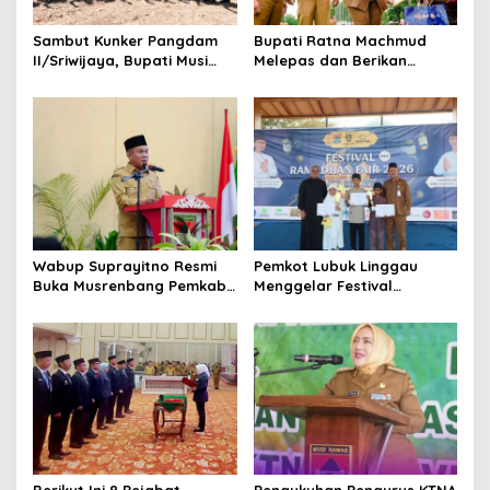
Sambut Kunker Pangdam
Bupati Ratna Machmud
II/Sriwijaya, Bupati Musi
Melepas dan Berikan
Rawas Dampingi Meninjau
Penghargaan kepada 57
Pembangunan Yonif
ASN Purna Tugas Pemkab
947/Pangeran Amin
Musi Rawas
Wabup Suprayitno Resmi
Pemkot Lubuk Linggau
Buka Musrenbang Pemkab
Menggelar Festival
Musi Rawas 2027, Tetapkan
Ramadan Fair, Komitmen
Pembangunan Daerah
Hadirkan Event Bernuansa
Terencana
Religius