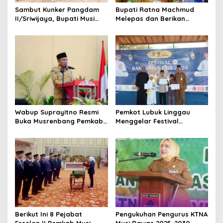
Sambut Kunker Pangdam
Bupati Ratna Machmud
II/Sriwijaya, Bupati Musi
Melepas dan Berikan
Rawas Dampingi Meninjau
Penghargaan kepada 57
Pembangunan Yonif
ASN Purna Tugas Pemkab
947/Pangeran Amin
Musi Rawas
Wabup Suprayitno Resmi
Pemkot Lubuk Linggau
Buka Musrenbang Pemkab
Menggelar Festival
Musi Rawas 2027, Tetapkan
Ramadan Fair, Komitmen
Pembangunan Daerah
Hadirkan Event Bernuansa
Terencana
Religius
Berikut Ini 8 Pejabat
Pengukuhan Pengurus KTNA