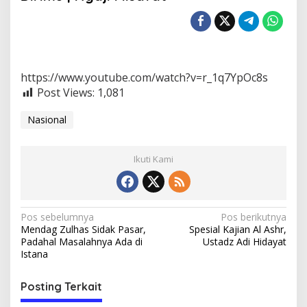
a
n
g
A
d
a
https://www.youtube.com/watch?v=r_1q7YpOc8s
d
i
Post Views:
1,081
P
i
Nasional
k
i
r
Ikuti Kami
a
n
m
u
,
N
Pos sebelumnya
Pos berikutnya
I
Mendag Zulhas Sidak Pasar,
Spesial Kajian Al Ashr,
a
t
Padahal Masalahnya Ada di
Ustadz Adi Hidayat
u
v
Istana
l
i
a
Posting Terkait
h
g
D