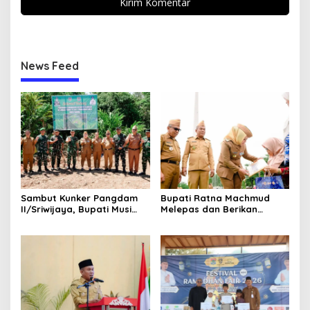
News Feed
Sambut Kunker Pangdam
Bupati Ratna Machmud
II/Sriwijaya, Bupati Musi
Melepas dan Berikan
Rawas Dampingi Meninjau
Penghargaan kepada 57
Pembangunan Yonif
ASN Purna Tugas Pemkab
947/Pangeran Amin
Musi Rawas