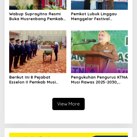
Wabup Suprayitno Resmi
Pemkot Lubuk Linggau
Buka Musrenbang Pemkab
Menggelar Festival
Musi Rawas 2027, Tetapkan
Ramadan Fair, Komitmen
Pembangunan Daerah
Hadirkan Event Bernuansa
Terencana
Religius
Berikut Ini 8 Pejabat
Pengukuhan Pengurus KTNA
Esselon II Pemkab Musi
Musi Rawas 2025-2030,
Rawas yang Dilantik Bulan
Bupati Ratna Machmud
Februari 2026
Harapkan Optimalisasi
Pertanian Berlanjut
View More