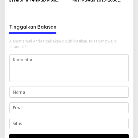
Esselon II Pemkab Musi
Musi Rawas 2025-2030,
Rawas yang Dilantik Bulan
Bupati Ratna Machmud
Februari 2026
Harapkan Optimalisasi
Pertanian Berlanjut
Tinggalkan Balasan
Alamat email Anda tidak akan dipublikasikan.
Ruas yang wajib
ditandai
*