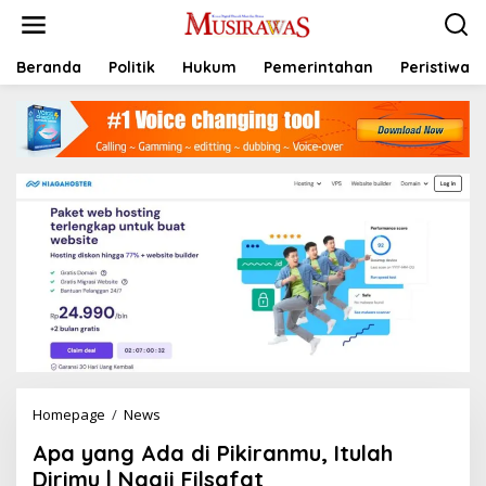
L
e
w
a
Beranda
Politik
Hukum
Pemerintahan
Peristiwa
t
i
k
e
k
o
n
t
e
n
Homepage
/
News
A
p
Apa yang Ada di Pikiranmu, Itulah
a
y
Dirimu | Ngaji Filsafat