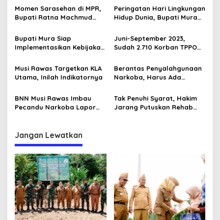
a
i
Momen Sarasehan di MPR,
Peringatan Hari Lingkungan
r
s
Bupati Ratna Machmud
Hidup Dunia, Bupati Mura
i
Optimis Temukan Langkah
Tanam Pohon di Hutan
i
m
Konkret Atasi Masalah
Pelangi
Bupati Mura Siap
Juni-September 2023,
u
p
Geopolitik Global
Implementasikan Kebijakan
Sudah 2.710 Korban TPPO
|
Transformasi Maju
Diselamatkan
N
o
g
Musi Rawas Targetkan KLA
Berantas Penyalahgunaan
s
a
Utama, Inilah Indikatornya
Narkoba, Harus Ada
j
Kemauan, Berani dan Niat
i
Baik
BNN Musi Rawas Imbau
Tak Penuhi Syarat, Hakim
F
Pecandu Narkoba Lapor
Jarang Putuskan Rehab
i
dan Mau Direhabilitasi
Korban Narkoba
l
s
Jangan Lewatkan
a
f
a
t