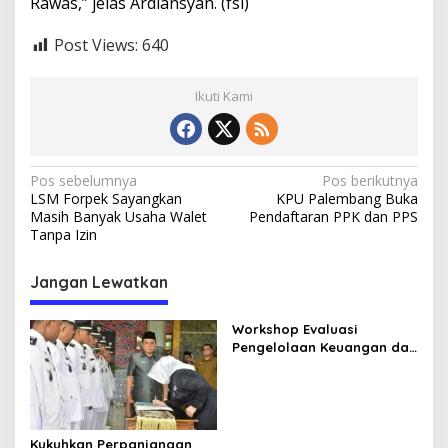
Rawas,” jelas Ardiansyah. (fsl)
Post Views:
640
Ikuti Kami
N
Pos sebelumnya
Pos berikutnya
LSM Forpek Sayangkan
KPU Palembang Buka
a
Masih Banyak Usaha Walet
Pendaftaran PPK dan PPS
v
Tanpa Izin
i
Jangan Lewatkan
g
a
Workshop Evaluasi
s
Pengelolaan Keuangan dan
Pembangunan Desa,
i
Langkah Strategis Pemkab
p
Musi Rawas Tingkatkan
SDM Aparatur Pemdes
o
Kukuhkan Perpanjangan