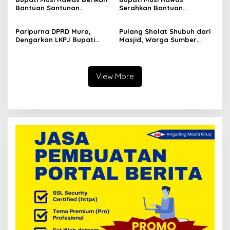
Pelayanan Masyarakat
Bantuan Santunan
Serahkan Bantuan
Kematian
Ambulans
Paripurna DPRD Mura,
Pulang Sholat Shubuh dari
Dengarkan LKPJ Bupati
Masjid, Warga Sumber
Tahun 2023
Harta Ditembak OTD
View More