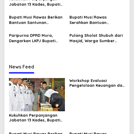
s
Jabatan 13 Kades, Bupati
Musi Rawas Ingatkan agar
Terus Tingkatkan
Bupati Musi Rawas Berikan
Bupati Musi Rawas
Pelayanan Masyarakat
Bantuan Santunan
Serahkan Bantuan
Kematian
Ambulans
Paripurna DPRD Mura,
Pulang Sholat Shubuh dari
Dengarkan LKPJ Bupati
Masjid, Warga Sumber
Tahun 2023
Harta Ditembak OTD
News Feed
Workshop Evaluasi
Pengelolaan Keuangan dan
Pembangunan Desa,
Langkah Strategis Pemkab
Musi Rawas Tingkatkan
SDM Aparatur Pemdes
Kukuhkan Perpanjangan
Jabatan 13 Kades, Bupati
Musi Rawas Ingatkan agar
Terus Tingkatkan
Bupati Musi Rawas Berikan
Bupati Musi Rawas