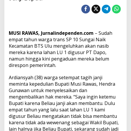
a
T
r
a
n
s
MUSI RAWAS, Jurnalindependen.com
– Sudah
S
P
empat tahun warga trans SP 10 Sungai Naik
1
Kecamatan BTS Ulu mengeluhkan akan nasib
0
mereka karena lahan LU 1 digusur PT Dapo,
S
namun hingga kini pengaduan mereka belum
u
direspon pemerintah.
n
g
a
Ardiansyah (38) warga setempat tagih janji
i
meminta kepedulian Bupati Musi Rawas, Hendra
N
Gunawan untuk menyelesaikan dan
a
mengembalikan hak mereka. “Saya ingin ketemu
i
k
Bupati karena Beliau janji akan membantu. Dulu
T
empat tahun yang lalu saat lahan LU 1 kami
a
digusur Beliau mengatakan tidak bisa membantu
g
karena tidak ada wewenang sebagai Wakil Bupati,
i
h
lain halnya jika Beliau Bupati, sekarang sudah jadi