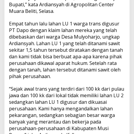
J
Bupati,” kata Ardiansyah di Agropolitan Center
a
Muara Beliti, Selasa.
n
j
Empat tahun lalu lahan LU 1 warga trans digusur
i
B
PT Dapo dengan klaim lahan mereka yang telah
u
dibebaskan dari warga Desa Mulyoharjo, ungkap
p
Ardiansyah. Lahan LU 1 yang telah ditanami sawit
a
sekitar 1,5 tahun tersebut diratakan dengan tanah
t
dan kami tidak bisa berbuat apa-apa karena pihak
i
perusahaan dikawal aparat hukum. Setelah rata
dengan tanah, lahan tersebut ditanami sawit oleh
pihak perusahaan.
“Sejak awal trans yang terdiri dari 100 kk dari pulau
jawa dan 100 kk dari lokal tidak memiliki lahan LU 2
sedangkan lahan LU 1 digusur dan dikuasai
perusahaan. Kami hanya mengandalkan lahan
pekarangan, sedangkan sebagian besar warga
banyak yang merantau dan bekerja pada
perusahaan-perusahaan di Kabupaten Musi