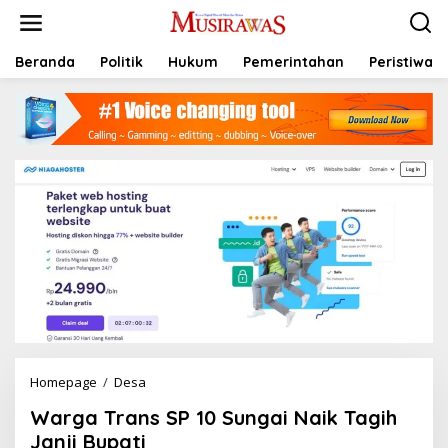
L
e
w
a
Beranda
Politik
Hukum
Pemerintahan
Peristiwa
t
i
k
e
k
o
n
t
e
n
Homepage
/
Desa
W
a
Warga Trans SP 10 Sungai Naik Tagih
r
g
Janji Bupati