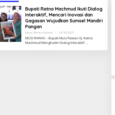
Bupati Ratna Machmud Ikuti Dialog
Interaktif, Mencari Inovasi dan
Gagasan Wujudkan Sumsel Mandiri
Pangan
News
,
Pemerintahan
|
24/10/2025
O
L
MUSI RAWAS – Bupati Musi Rawas Hj. Ratna
E
Machmud Menghadiri Dialog Interaktif
H
A
D
M
I
N