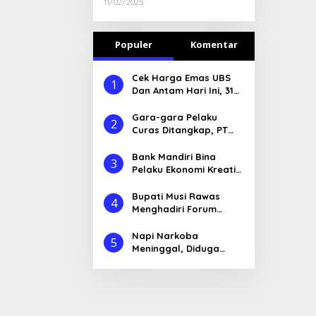
Pemerintah Kabupaten
11/02/2025
Musi Rawas Kepada Bank
Sumsel Babel
Populer
Komentar
Cek Harga Emas UBS
1
Dan Antam Hari Ini, 31
Mei 2022
Gara-gara Pelaku
2
Curas Ditangkap, PT
MLM di Demo
Bank Mandiri Bina
3
Pelaku Ekonomi Kreatif
di Lubuklinggau
Bupati Musi Rawas
4
Menghadiri Forum
Konsultasi Publik Untuk
Penyusunan RKPD
Napi Narkoba
5
Tahun 2026
Meninggal, Diduga
Dianiaya Sipir Penjara