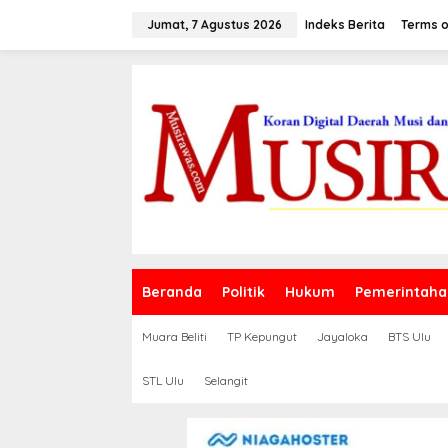
L
e
Jumat, 7 Agustus 2026
Indeks Berita
Terms o
w
a
t
i
k
e
k
o
n
t
e
n
Beranda
Politik
Hukum
Pemerintaha
Muara Beliti
TP Kepungut
Jayaloka
BTS Ulu
STL Ulu
Selangit