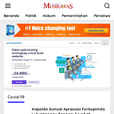
L
e
w
a
Beranda
Politik
Hukum
Pemerintahan
Peristiwa
t
i
k
e
k
o
n
t
e
n
Covid-19
Kapolda Sumsel Apresiasi Forkopimda