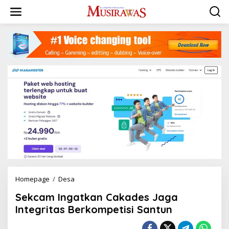
L
e
w
a
t
i
k
e
k
o
n
t
e
n
Homepage
/
Desa
S
e
Sekcam Ingatkan Cakades Jaga
k
c
Integritas Berkompetisi Santun
a
m