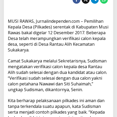
I
n
g
a
MUSI RAWAS, Jurnalindependen.com – Pemilihan
t
k
Kepala Desa (Pilkades) serentak di Kabupaten Musi
a
Rawas bakal digelar 12 Desember 2017. Beberapa
n
Desa telah merampungkan verifikasi calon kepala
C
desa, seperti di Desa Rantau Alih Kecamatan
a
Sukakarya.
k
a
d
Camat Sukakarya melalui Sekretarisnya, Sudisman
e
mengatakan verifikasi calon kepala desa Rantau
s
Alih sudah selesai dengan dua kandidat atau calon.
J
“Verifikasi sudah selesai dengan dua calon yakni
a
g
calon petahana Nawawi dan Siti Suhaimah,”
a
ungkap Sudisman, dikantornya, Senin.
I
n
Kita berharap pelaksanaan pilkades ini aman dan
t
tanpa terkendala suatu apapun, kata Sudisman
e
g
serta menjadi contoh pilkades yang baik. “Kepada
r