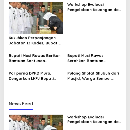
g
Workshop Evaluasi
a
Pengelolaan Keuangan dan
s
Pembangunan Desa,
Langkah Strategis Pemkab
i
Musi Rawas Tingkatkan
p
SDM Aparatur Pemdes
Kukuhkan Perpanjangan
o
Jabatan 13 Kades, Bupati
s
Musi Rawas Ingatkan agar
Terus Tingkatkan
Bupati Musi Rawas Berikan
Bupati Musi Rawas
Pelayanan Masyarakat
Bantuan Santunan
Serahkan Bantuan
Kematian
Ambulans
Paripurna DPRD Mura,
Pulang Sholat Shubuh dari
Dengarkan LKPJ Bupati
Masjid, Warga Sumber
Tahun 2023
Harta Ditembak OTD
News Feed
Workshop Evaluasi
Pengelolaan Keuangan dan
Pembangunan Desa,