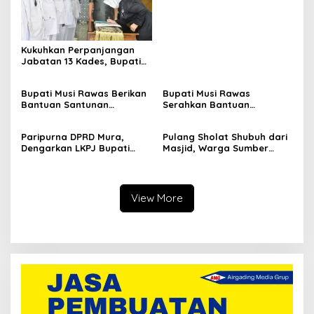
Langkah Strategis Pemkab
Musi Rawas Tingkatkan
SDM Aparatur Pemdes
Kukuhkan Perpanjangan
Jabatan 13 Kades, Bupati
Musi Rawas Ingatkan agar
Terus Tingkatkan
Bupati Musi Rawas Berikan
Bupati Musi Rawas
Pelayanan Masyarakat
Bantuan Santunan
Serahkan Bantuan
Kematian
Ambulans
Paripurna DPRD Mura,
Pulang Sholat Shubuh dari
Dengarkan LKPJ Bupati
Masjid, Warga Sumber
Tahun 2023
Harta Ditembak OTD
View More