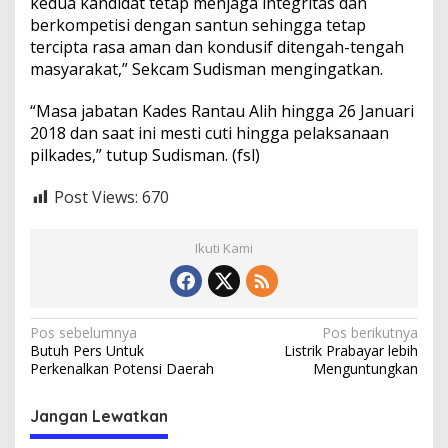
kedua kandidat tetap menjaga integritas dan
i
berkompetisi dengan santun sehingga tetap
t
tercipta rasa aman dan kondusif ditengah-tengah
a
s
masyarakat,” Sekcam Sudisman mengingatkan.
B
e
“Masa jabatan Kades Rantau Alih hingga 26 Januari
r
2018 dan saat ini mesti cuti hingga pelaksanaan
k
pilkades,” tutup Sudisman. (fsl)
o
m
p
Post Views:
670
e
t
i
Ikuti Kami
s
i
S
a
N
Pos sebelumnya
Pos berikutnya
n
Butuh Pers Untuk
Listrik Prabayar lebih
t
a
Perkenalkan Potensi Daerah
Menguntungkan
u
v
n
i
Jangan Lewatkan