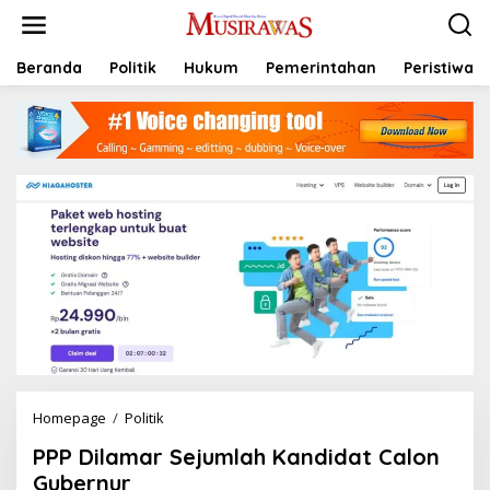
L
e
w
a
Beranda
Politik
Hukum
Pemerintahan
Peristiwa
t
i
k
e
k
o
n
t
e
n
Homepage
/
Politik
P
P
PPP Dilamar Sejumlah Kandidat Calon
P
D
Gubernur