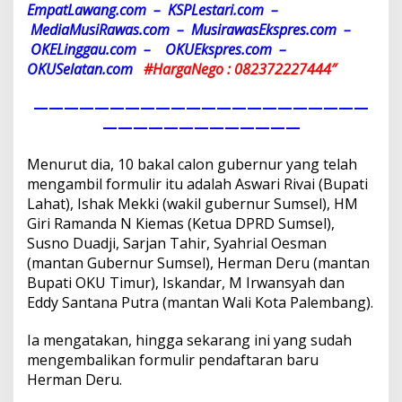
o
EmpatLawang.com –
KSPLestari.com –
n
MediaMusiRawas.com – MusirawasEkspres.com –
G
OKELinggau.com –
OKUEkspres.com –
u
OKUSelatan.com
#
HargaNego : 082372227444″
b
e
r
——————————————————————
n
—————————————
u
r
Menurut dia, 10 bakal calon gubernur yang telah
mengambil formulir itu adalah Aswari Rivai (Bupati
Lahat), Ishak Mekki (wakil gubernur Sumsel), HM
Giri Ramanda N Kiemas (Ketua DPRD Sumsel),
Susno Duadji, Sarjan Tahir, Syahrial Oesman
(mantan Gubernur Sumsel), Herman Deru (mantan
Bupati OKU Timur), Iskandar, M Irwansyah dan
Eddy Santana Putra (mantan Wali Kota Palembang).
Ia mengatakan, hingga sekarang ini yang sudah
mengembalikan formulir pendaftaran baru
Herman Deru.