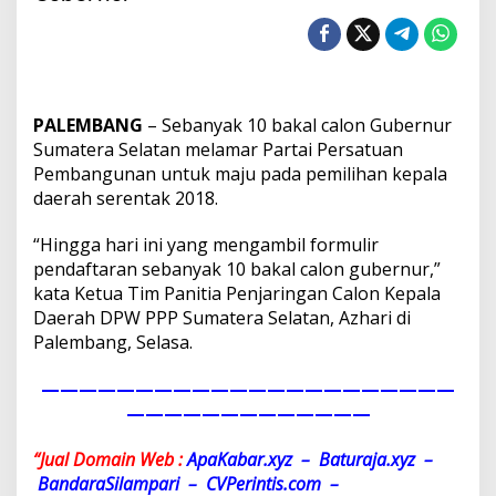
i
l
a
m
a
r
PALEMBANG
– Sebanyak 10 bakal calon Gubernur
S
e
Sumatera Selatan melamar Partai Persatuan
j
Pembangunan untuk maju pada pemilihan kepala
u
daerah serentak 2018.
m
l
“Hingga hari ini yang mengambil formulir
a
h
pendaftaran sebanyak 10 bakal calon gubernur,”
K
kata Ketua Tim Panitia Penjaringan Calon Kepala
a
Daerah DPW PPP Sumatera Selatan, Azhari di
n
Palembang, Selasa.
d
i
d
——————————————————————
a
—————————————
t
C
“Jual Domain Web :
ApaKabar.xyz – Baturaja.xyz –
a
BandaraSilampari – CVPerintis.com –
l