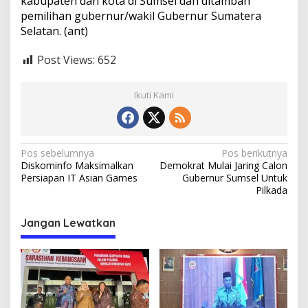
kabupaten dan kota di Sumsel dan ditambah
pemilihan gubernur/wakil Gubernur Sumatera
Selatan. (ant)
Post Views:
652
Ikuti Kami
N
Pos sebelumnya
Pos berikutnya
Diskominfo Maksimalkan
Demokrat Mulai Jaring Calon
a
Persiapan IT Asian Games
Gubernur Sumsel Untuk
v
Pilkada
i
Jangan Lewatkan
g
a
s
i