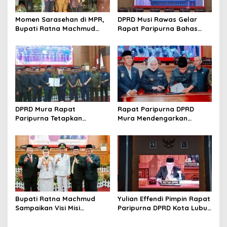
p
o
Momen Sarasehan di MPR,
DPRD Musi Rawas Gelar
s
Bupati Ratna Machmud
Rapat Paripurna Bahas
Optimis Temukan Langkah
Empat Raperda Strategis
Konkret Atasi Masalah
2025
Geopolitik Global
DPRD Mura Rapat
Rapat Paripurna DPRD
Paripurna Tetapkan
Mura Mendengarkan
Rekomendasi LKPJ 2024,
Penyampaian LKPJ Bupati
Fokus Perbaikan Pelayanan
Tahun 2024
Publik dan Penguatan
Ekonomi Daerah
Bupati Ratna Machmud
Yulian Effendi Pimpin Rapat
Sampaikan Visi Misi
Paripurna DPRD Kota Lubuk
‘Mantabkan’ Pada Sidang
Linggau, Agenda
Paripurna DPRD Musi Rawas
Dengarkan Paparan Visi