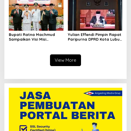
Publik dan Penguatan
Ekonomi Daerah
Bupati Ratna Machmud
Yulian Effendi Pimpin Rapat
Sampaikan Visi Misi
Paripurna DPRD Kota Lubuk
‘Mantabkan’ Pada Sidang
Linggau, Agenda
Paripurna DPRD Musi Rawas
Dengarkan Paparan Visi
Misi Wali Kota
View More