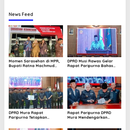
Misi Wali Kota
News Feed
Momen Sarasehan di MPR,
DPRD Musi Rawas Gelar
Bupati Ratna Machmud
Rapat Paripurna Bahas
Optimis Temukan Langkah
Empat Raperda Strategis
Konkret Atasi Masalah
2025
Geopolitik Global
DPRD Mura Rapat
Rapat Paripurna DPRD
Paripurna Tetapkan
Mura Mendengarkan
Rekomendasi LKPJ 2024,
Penyampaian LKPJ Bupati
Fokus Perbaikan Pelayanan
Tahun 2024