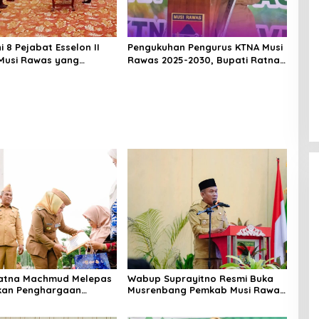
ni 8 Pejabat Esselon II
Pengukuhan Pengurus KTNA Musi
Musi Rawas yang
Rawas 2025-2030, Bupati Ratna
ilantik Bulan Februari 2026
Machmud Harapkan Optimalisasi
Pertanian Berlanjut
Ratna Machmud Melepas
Wabup Suprayitno Resmi Buka
kan Penghargaan
Musrenbang Pemkab Musi Rawas
7 ASN Purna Tugas
2027, Tetapkan Pembangunan
Musi Rawas
Daerah Terencana