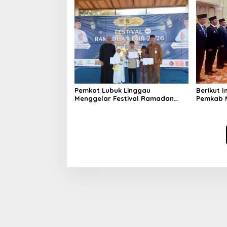
947/Pangeran Amin
Pemkot Lubuk Linggau
Berikut I
Menggelar Festival Ramadan
Pemkab 
Fair, Komitmen Hadirkan Event
D
Bernuansa Religius