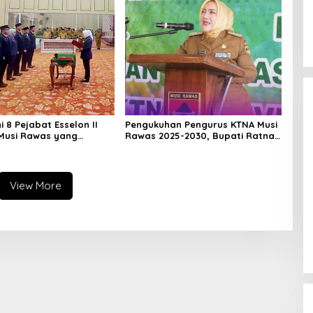
ni 8 Pejabat Esselon II
Pengukuhan Pengurus KTNA Musi
Musi Rawas yang
Rawas 2025-2030, Bupati Ratna
ilantik Bulan Februari 2026
Machmud Harapkan Optimalisasi
Pertanian Berlanjut
View More