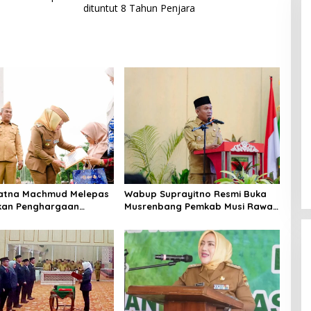
dituntut 8 Tahun Penjara
Ratna Machmud Melepas
Wabup Suprayitno Resmi Buka
kan Penghargaan
Musrenbang Pemkab Musi Rawas
7 ASN Purna Tugas
2027, Tetapkan Pembangunan
Musi Rawas
Daerah Terencana