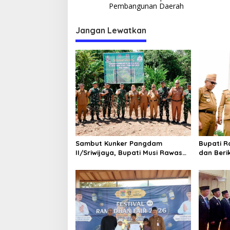
a
Pembangunan Daerah
v
i
Jangan Lewatkan
g
a
s
i
p
o
s
Sambut Kunker Pangdam
Bupati 
II/Sriwijaya, Bupati Musi Rawas
dan Beri
Dampingi Meninjau
kepada 5
Pembangunan Yonif
Pemkab 
947/Pangeran Amin