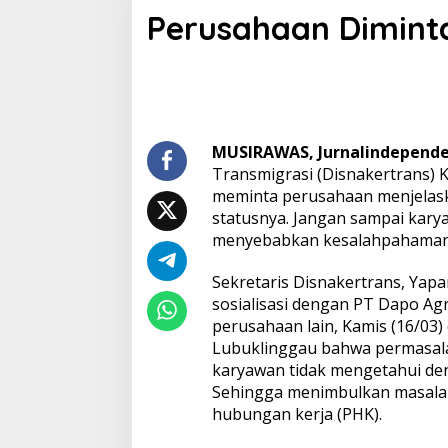
e
Perusahaan Diminta
r
u
s
a
h
a
a
n
MUSIRAWAS, Jurnalindepend
D
Transmigrasi (Disnakertrans)
i
meminta perusahaan menjelas
m
statusnya. Jangan sampai kary
i
menyebabkan kesalahpahaman
n
t
a
Sekretaris Disnakertrans, Yap
J
sosialisasi dengan PT Dapo A
e
perusahaan lain, Kamis (16/03
l
Lubuklinggau bahwa permasalah
a
s
karyawan tidak mengetahui den
k
Sehingga menimbulkan masalah
a
hubungan kerja (PHK).
n
S