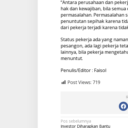
“Antara perusahaan dan peker
t
a
hak dan kewajiban, bila semua
t
permasalahan. Permasalahan ser
u
penuntutan sepihak karena tid
s
dari pekerja terjadi karena tid
P
e
k
Status pekerja ada yang namanya
e
pesangon, ada lagi pekerja tet
r
lainnya, bila pekerja mengetah
j
menuntut.
a
Penulis/Editor : Faisol
Post Views:
719
I
N
Pos sebelumnya
Investor Diharapkan Bantu