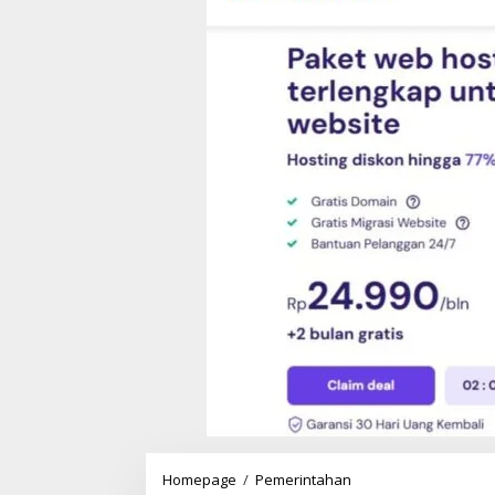
Homepage
/
Pemerintahan
P