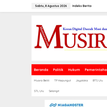
L
e
Sabtu, 8 Agustus 2026
Indeks Berita
w
a
t
i
k
e
k
o
n
t
e
n
Beranda
Politik
Hukum
Pemerintaha
Muara Beliti
TP Kepungut
Jayaloka
BTS Ulu
STL Ulu
Selangit