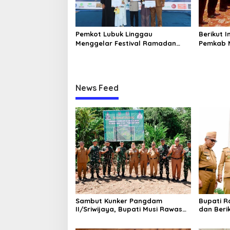
Pemkot Lubuk Linggau
Berikut I
Menggelar Festival Ramadan
Pemkab 
Fair, Komitmen Hadirkan Event
D
Bernuansa Religius
News Feed
Sambut Kunker Pangdam
Bupati 
II/Sriwijaya, Bupati Musi Rawas
dan Beri
Dampingi Meninjau
kepada 5
Pembangunan Yonif
Pemkab 