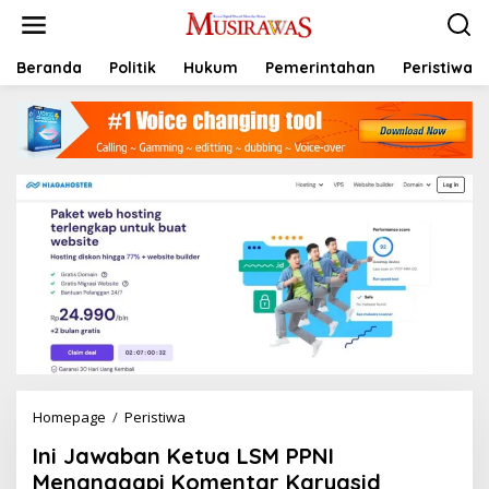
L
e
w
a
Beranda
Politik
Hukum
Pemerintahan
Peristiwa
t
i
k
e
k
o
n
t
e
n
Homepage
/
Peristiwa
I
n
Ini Jawaban Ketua LSM PPNI
i
J
Menanggapi Komentar Karyasid