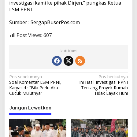
investigasi kami ke pihak Dirjen,” pungkas Ketua
LSM PPNI.
Sumber :
SergapBuserPos.com
Post Views:
607
Ikuti Kami
N
Pos sebelumnya
Pos berikutnya
Soal Komentar LSM PPNI,
Ini Hasil Investigasi PPNI
a
Karyasid : “Bila Perlu Aku
Tentang Proyek Rumah
v
Cucuk Mulutnya”
Tidak Layak Huni
i
Jangan Lewatkan
g
a
s