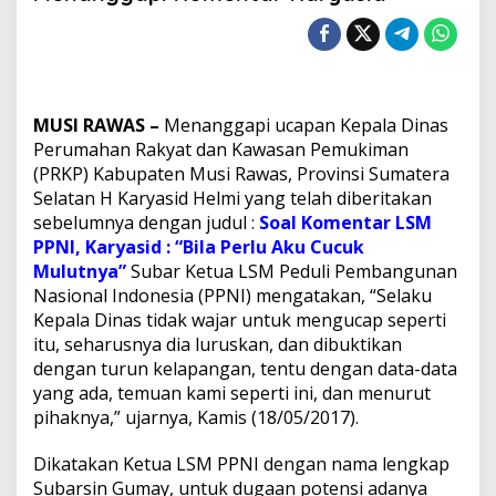
a
w
a
b
a
n
MUSI RAWAS –
Menanggapi ucapan Kepala Dinas
K
e
Perumahan Rakyat dan Kawasan Pemukiman
t
(PRKP) Kabupaten Musi Rawas, Provinsi Sumatera
u
Selatan H Karyasid Helmi yang telah diberitakan
a
sebelumnya dengan judul :
Soal Komentar LSM
L
PPNI, Karyasid : “Bila Perlu Aku Cucuk
S
M
Mulutnya”
Subar Ketua LSM Peduli Pembangunan
P
Nasional Indonesia (PPNI) mengatakan, “Selaku
P
Kepala Dinas tidak wajar untuk mengucap seperti
N
itu, seharusnya dia luruskan, dan dibuktikan
I
M
dengan turun kelapangan, tentu dengan data-data
e
yang ada, temuan kami seperti ini, dan menurut
n
pihaknya,” ujarnya, Kamis (18/05/2017).
a
n
Dikatakan Ketua LSM PPNI dengan nama lengkap
g
g
Subarsin Gumay, untuk dugaan potensi adanya