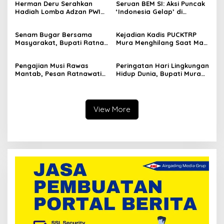
Herman Deru Serahkan
Seruan BEM SI: Aksi Puncak
Hadiah Lomba Adzan PWI
‘Indonesia Gelap’ di
Sumsel, Ini Bentuk Apresiasi
Jakarta, Istana Dijaga
Syiar Islam
Ketat Ditengah Pelantikan
Senam Bugar Bersama
Kejadian Kadis PUCKTRP
Kepala Daerah
Masyarakat, Bupati Ratna
Mura Menghilang Saat Mau
Machmud Inginkan
Dikonfirmasi Dianggap
Kebersamaan dan
Sebagai Pejabat Baperan
Pengajian Musi Rawas
Peringatan Hari Lingkungan
Lanjutkan Musi Rawas
Mantab, Pesan Ratnawati
Hidup Dunia, Bupati Mura
Mantab
Jamaah Jaga Ukhuwah
Tanam Pohon di Hutan
dan Kuatkan Iman Taqwa
Pelangi
View More