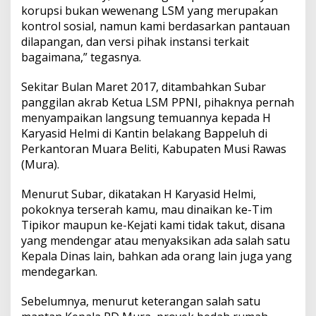
a
korupsi bukan wewenang LSM yang merupakan
p
kontrol sosial, namun kami berdasarkan pantauan
i
dilapangan, dan versi pihak instansi terkait
K
bagaimana,” tegasnya.
o
m
e
Sekitar Bulan Maret 2017, ditambahkan Subar
n
panggilan akrab Ketua LSM PPNI, pihaknya pernah
t
menyampaikan langsung temuannya kepada H
a
Karyasid Helmi di Kantin belakang Bappeluh di
r
K
Perkantoran Muara Beliti, Kabupaten Musi Rawas
a
(Mura).
r
y
Menurut Subar, dikatakan H Karyasid Helmi,
a
pokoknya terserah kamu, mau dinaikan ke-Tim
s
i
Tipikor maupun ke-Kejati kami tidak takut, disana
d
yang mendengar atau menyaksikan ada salah satu
Kepala Dinas lain, bahkan ada orang lain juga yang
mendegarkan.
Sebelumnya, menurut keterangan salah satu