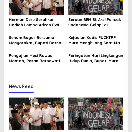
i
p
o
Herman Deru Serahkan
Seruan BEM SI: Aksi Puncak
s
Hadiah Lomba Adzan PWI
‘Indonesia Gelap’ di
Sumsel, Ini Bentuk Apresiasi
Jakarta, Istana Dijaga
Syiar Islam
Ketat Ditengah Pelantikan
Senam Bugar Bersama
Kejadian Kadis PUCKTRP
Kepala Daerah
Masyarakat, Bupati Ratna
Mura Menghilang Saat Mau
Machmud Inginkan
Dikonfirmasi Dianggap
Kebersamaan dan
Sebagai Pejabat Baperan
Pengajian Musi Rawas
Peringatan Hari Lingkungan
Lanjutkan Musi Rawas
Mantab, Pesan Ratnawati
Hidup Dunia, Bupati Mura
Mantab
Jamaah Jaga Ukhuwah
Tanam Pohon di Hutan
dan Kuatkan Iman Taqwa
Pelangi
News Feed