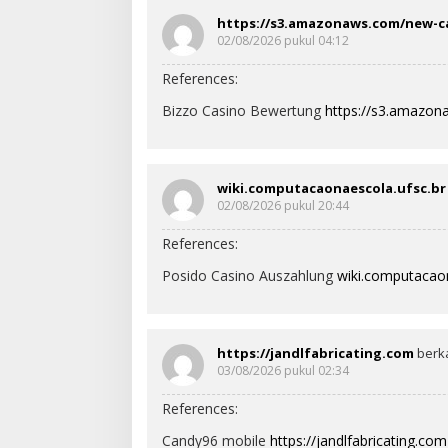
https://s3.amazonaws.com/new-ca
02/08/2026 pukul 04:12
References:
Bizzo Casino Bewertung
https://s3.amazon
wiki.computacaonaescola.ufsc.br
02/08/2026 pukul 20:44
References:
Posido Casino Auszahlung
wiki.computacaon
https://jandlfabricating.com
berk
03/08/2026 pukul 02:34
References:
Candy96 mobile
https://jandlfabricating.com