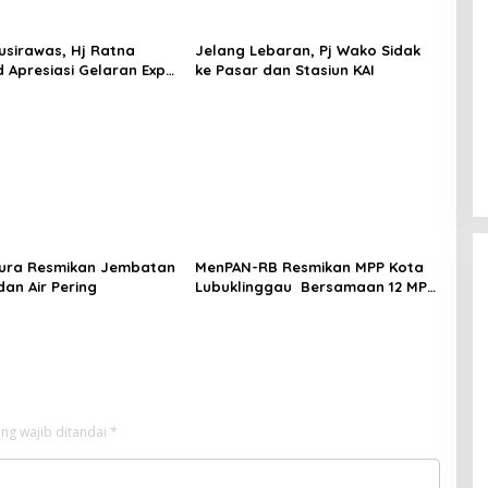
usirawas, Hj Ratna
Jelang Lebaran, Pj Wako Sidak
Apresiasi Gelaran Expo
ke Pasar dan Stasiun KAI
024, Ajang Promosi
Daerah
Mura Resmikan Jembatan
MenPAN-RB Resmikan MPP Kota
 dan Air Pering
Lubuklinggau Bersamaan 12 MPP
se-Indonesia
ng wajib ditandai
*