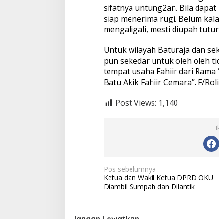
sifatnya untung2an. Bila dapat
siap menerima rugi. Belum kal
mengaligali, mesti diupah tutur 
Untuk wilayah Baturaja dan sek
pun sekedar untuk oleh oleh t
tempat usaha Fahiir dari Rama
Batu Akik Fahiir Cemara”. F/Roli
Post Views:
1,140
I
N
Pos sebelumnya
Ketua dan Wakil Ketua DPRD OKU
a
Diambil Sumpah dan Dilantik
v
i
Jangan Lewatkan