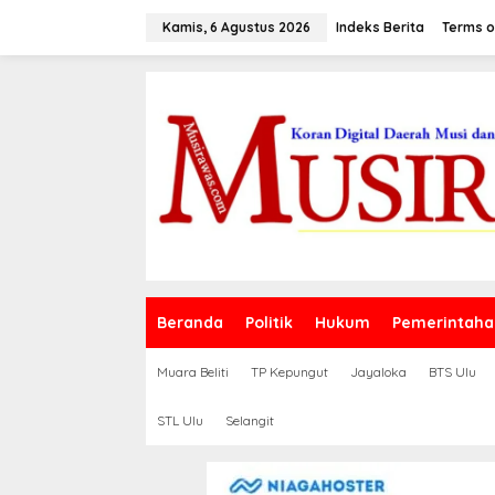
L
e
Kamis, 6 Agustus 2026
Indeks Berita
Terms o
w
a
t
i
k
e
k
o
n
t
e
n
Beranda
Politik
Hukum
Pemerintaha
Muara Beliti
TP Kepungut
Jayaloka
BTS Ulu
STL Ulu
Selangit