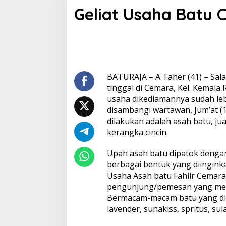
e
Geliat Usaha Batu C
l
i
a
t
U
s
a
h
BATURAJA – A. Faher (41) – Sal
a
tinggal di Cemara, Kel. Kemala
B
usaha dikediamannya sudah lebi
a
disambangi wartawan, Jum’at (
t
dilakukan adalah asah batu, j
u
C
kerangka cincin.
i
n
Upah asah batu dipatok dengan
c
berbagai bentuk yang diinginka
i
Usaha Asah batu Fahiir Cemar
n
d
pengunjung/pemesan yang men
i
Bermacam-macam batu yang dit
B
lavender, sunakiss, spritus, su
a
t