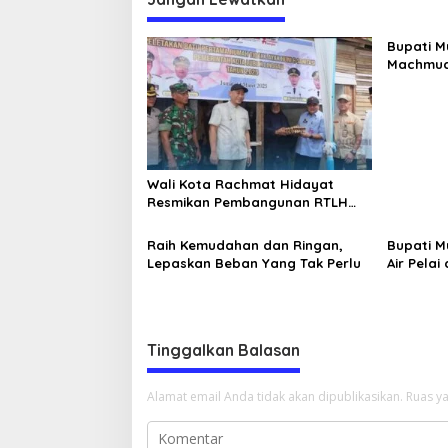
g
a
Bupati M
s
Machmud 
Apkasi 2
i
Potensi 
p
o
s
Wali Kota Rachmat Hidayat
Resmikan Pembangunan RTLH
Jadi Layak Huni
Raih Kemudahan dan Ringan,
Bupati 
Lepaskan Beban Yang Tak Perlu
Air Pelai
Tinggalkan Balasan
Alamat email Anda tidak akan dipublikasikan.
Ruas ya