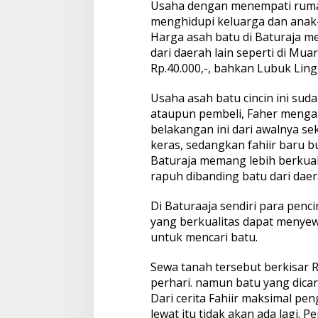
Usaha dengan menempati ruma
u
r
menghidupi keluarga dan anak
a
Harga asah batu di Baturaja m
j
dari daerah lain seperti di Mu
a
Rp.40.000,-, bahkan Lubuk Lin
Usaha asah batu cincin ini su
ataupun pembeli, Faher meng
belakangan ini dari awalnya sek
keras, sedangkan fahiir baru b
Baturaja memang lebih berkuali
rapuh dibanding batu dari daera
Di Baturaaja sendiri para pen
yang berkualitas dapat menye
untuk mencari batu.
Sewa tanah tersebut berkisar R
perhari. namun batu yang dicari
Dari cerita Fahiir maksimal pe
lewat itu tidak akan ada lagi. 