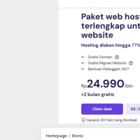
Homepage
/
Bisnis
G