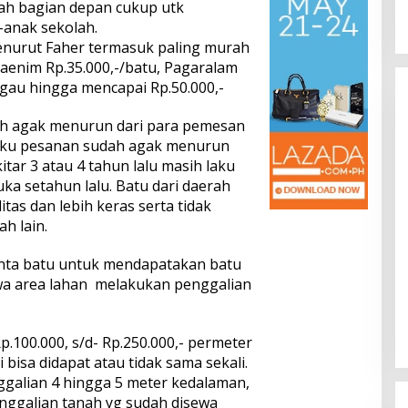
h bagian depan cukup utk
-anak sekolah.
enurut Faher termasuk paling murah
araenim Rp.35.000,-/batu, Pagaralam
ggau hingga mencapai Rp.50.000,-
dah agak menurun dari para pemesan
aku pesanan sudah agak menurun
itar 3 atau 4 tahun lalu masih laku
uka setahun lalu. Batu dari daerah
tas dan lebih keras serta tidak
h lain.
cinta batu untuk mendapatakan batu
wa area lahan melakukan penggalian
p.100.000, s/d- Rp.250.000,- permeter
 bisa didapat atau tidak sama sekali.
nggalian 4 hingga 5 meter kedalaman,
Penggalian tanah yg sudah disewa