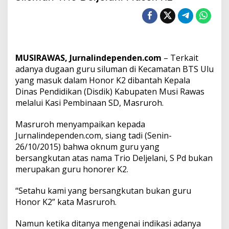
i
k
M
u
r
a
MUSIRAWAS, Jurnalindependen.com
– Terkait
B
a
adanya dugaan guru siluman di Kecamatan BTS Ulu
n
yang masuk dalam Honor K2 dibantah Kepala
t
Dinas Pendidikan (Disdik) Kabupaten Musi Rawas
a
melalui Kasi Pembinaan SD, Masruroh.
h
O
k
Masruroh menyampaikan kepada
n
Jurnalindependen.com, siang tadi (Senin-
u
26/10/2015) bahwa oknum guru yang
m
bersangkutan atas nama Trio Deljelani, S Pd bukan
G
merupakan guru honorer K2.
u
r
u
“Setahu kami yang bersangkutan bukan guru
S
Honor K2” kata Masruroh.
i
l
Namun ketika ditanya mengenai indikasi adanya
u