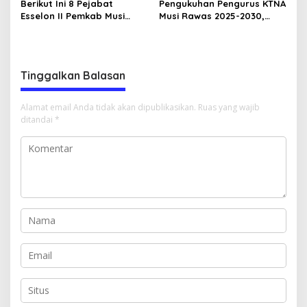
Berikut Ini 8 Pejabat
Pengukuhan Pengurus KTNA
Esselon II Pemkab Musi
Musi Rawas 2025-2030,
Rawas yang Dilantik Bulan
Bupati Ratna Machmud
Februari 2026
Harapkan Optimalisasi
Pertanian Berlanjut
Tinggalkan Balasan
Alamat email Anda tidak akan dipublikasikan.
Ruas yang wajib
ditandai
*