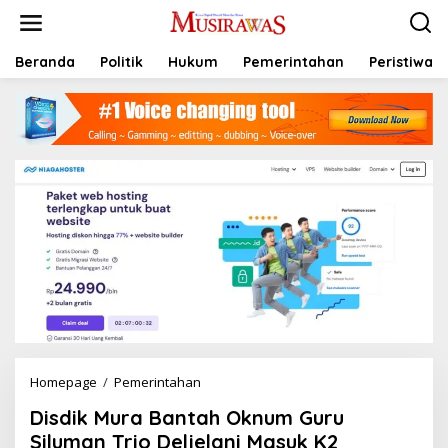
L
e
w
a
Beranda
Politik
Hukum
Pemerintahan
Peristiwa
t
i
k
e
k
o
n
t
e
n
Homepage
/
Pemerintahan
D
i
Disdik Mura Bantah Oknum Guru
s
d
Siluman Trio Deljelani Masuk K2