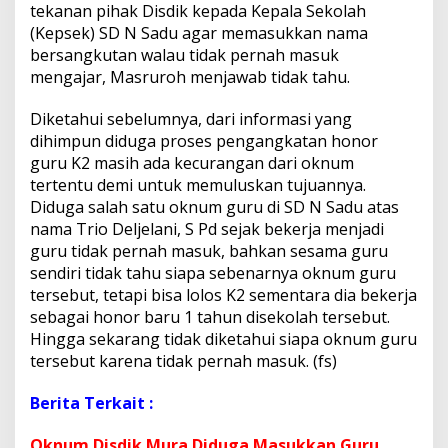
m
tekanan pihak Disdik kepada Kepala Sekolah
a
(Kepsek) SD N Sadu agar memasukkan nama
n
bersangkutan walau tidak pernah masuk
T
mengajar, Masruroh menjawab tidak tahu.
r
i
o
Diketahui sebelumnya, dari informasi yang
D
dihimpun diduga proses pengangkatan honor
e
guru K2 masih ada kecurangan dari oknum
l
tertentu demi untuk memuluskan tujuannya.
j
Diduga salah satu oknum guru di SD N Sadu atas
e
l
nama Trio Deljelani, S Pd sejak bekerja menjadi
a
guru tidak pernah masuk, bahkan sesama guru
n
sendiri tidak tahu siapa sebenarnya oknum guru
i
tersebut, tetapi bisa lolos K2 sementara dia bekerja
M
a
sebagai honor baru 1 tahun disekolah tersebut.
s
Hingga sekarang tidak diketahui siapa oknum guru
u
tersebut karena tidak pernah masuk. (fs)
k
K
Berita Terkait :
2
Oknum Disdik Mura Diduga Masukkan Guru