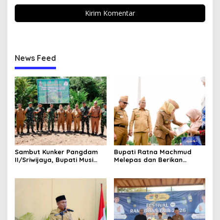
News Feed
Sambut Kunker Pangdam
Bupati Ratna Machmud
II/Sriwijaya, Bupati Musi
Melepas dan Berikan
Rawas Dampingi Meninjau
Penghargaan kepada 57
Pembangunan Yonif
ASN Purna Tugas Pemkab
947/Pangeran Amin
Musi Rawas