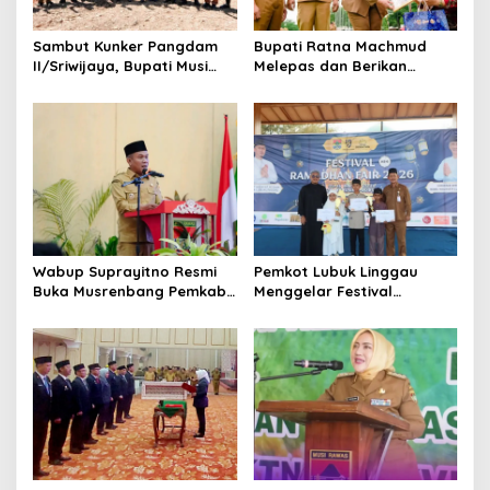
o
s
Sambut Kunker Pangdam
Bupati Ratna Machmud
II/Sriwijaya, Bupati Musi
Melepas dan Berikan
Rawas Dampingi Meninjau
Penghargaan kepada 57
Pembangunan Yonif
ASN Purna Tugas Pemkab
947/Pangeran Amin
Musi Rawas
Wabup Suprayitno Resmi
Pemkot Lubuk Linggau
Buka Musrenbang Pemkab
Menggelar Festival
Musi Rawas 2027, Tetapkan
Ramadan Fair, Komitmen
Pembangunan Daerah
Hadirkan Event Bernuansa
Terencana
Religius