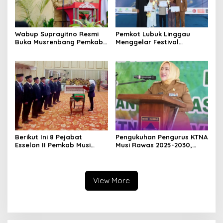
Wabup Suprayitno Resmi
Pemkot Lubuk Linggau
Buka Musrenbang Pemkab
Menggelar Festival
Musi Rawas 2027, Tetapkan
Ramadan Fair, Komitmen
Pembangunan Daerah
Hadirkan Event Bernuansa
Terencana
Religius
Berikut Ini 8 Pejabat
Pengukuhan Pengurus KTNA
Esselon II Pemkab Musi
Musi Rawas 2025-2030,
Rawas yang Dilantik Bulan
Bupati Ratna Machmud
Februari 2026
Harapkan Optimalisasi
Pertanian Berlanjut
View More