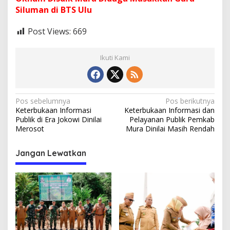
Siluman di BTS Ulu
Post Views:
669
Ikuti Kami
N
Pos sebelumnya
Pos berikutnya
Keterbukaan Informasi
Keterbukaan Informasi dan
a
Publik di Era Jokowi Dinilai
Pelayanan Publik Pemkab
v
Merosot
Mura Dinilai Masih Rendah
i
Jangan Lewatkan
g
a
s
i
p