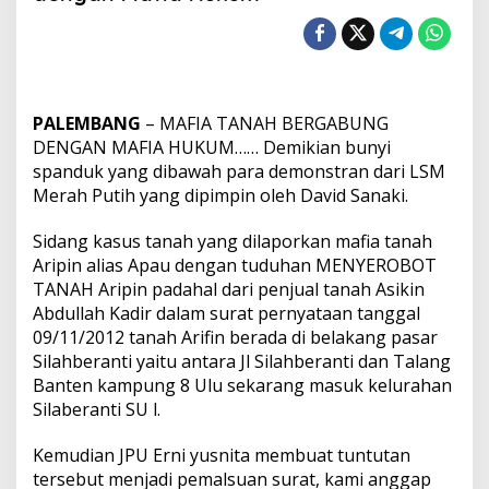
g
a
M
a
f
i
PALEMBANG
– MAFIA TANAH BERGABUNG
a
T
DENGAN MAFIA HUKUM…… Demikian bunyi
a
spanduk yang dibawah para demonstran dari LSM
n
Merah Putih yang dipimpin oleh David Sanaki.
a
h
Sidang kasus tanah yang dilaporkan mafia tanah
B
e
Aripin alias Apau dengan tuduhan MENYEROBOT
r
TANAH Aripin padahal dari penjual tanah Asikin
g
Abdullah Kadir dalam surat pernyataan tanggal
a
09/11/2012 tanah Arifin berada di belakang pasar
b
Silahberanti yaitu antara Jl Silahberanti dan Talang
u
n
Banten kampung 8 Ulu sekarang masuk kelurahan
g
Silaberanti SU l.
d
e
Kemudian JPU Erni yusnita membuat tuntutan
n
tersebut menjadi pemalsuan surat, kami anggap
g