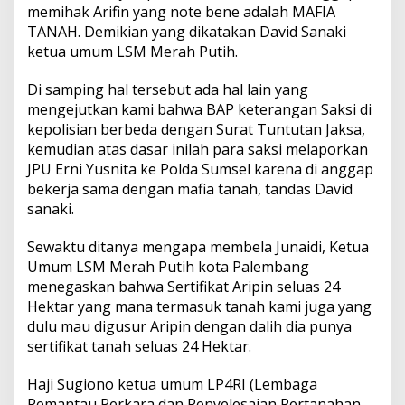
a
memihak Arifin yang note bene adalah MAFIA
n
TANAH. Demikian yang dikatakan David Sanaki
M
ketua umum LSM Merah Putih.
a
f
Di samping hal tersebut ada hal lain yang
i
a
mengejutkan kami bahwa BAP keterangan Saksi di
H
kepolisian berbeda dengan Surat Tuntutan Jaksa,
u
kemudian atas dasar inilah para saksi melaporkan
k
JPU Erni Yusnita ke Polda Sumsel karena di anggap
u
m
bekerja sama dengan mafia tanah, tandas David
sanaki.
Sewaktu ditanya mengapa membela Junaidi, Ketua
Umum LSM Merah Putih kota Palembang
menegaskan bahwa Sertifikat Aripin seluas 24
Hektar yang mana termasuk tanah kami juga yang
dulu mau digusur Aripin dengan dalih dia punya
sertifikat tanah seluas 24 Hektar.
Haji Sugiono ketua umum LP4RI (Lembaga
Pemantau Perkara dan Penyelesaian Pertanahan