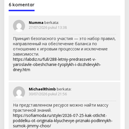
6 komentar
Numma
berkata:
27/07/2026 pukul 13:38
Принцип безопасного участия — это набор правил,
направленный на обеспечение баланса по
отношению к игровым процессом и исключение
зависимости.
https://labdiz.ru/full/288-letniy-predrassvet-v-
yaroslavle-obeshchanie-tyoplykh-i-dozhdevykh-
dney.htm
MichaelRhimb
berkata:
30/07/2026 pukul 21:56
На представленном ресурсе можно найти массу
практичной знаний.
https://sofiamoda.ru/style/2026-07-25-kak-otlichit-
poddelku-ot-originala-klyuchevye-priznaki-podlinnykh-
sumok-jimmy-choo/