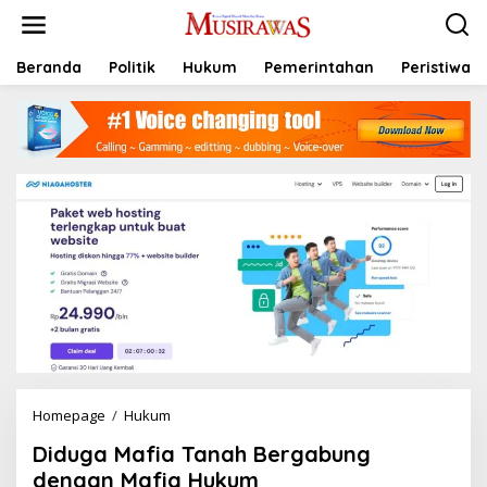
L
e
w
a
Beranda
Politik
Hukum
Pemerintahan
Peristiwa
t
i
k
e
k
o
n
t
e
n
Homepage
/
Hukum
D
i
Diduga Mafia Tanah Bergabung
d
u
dengan Mafia Hukum