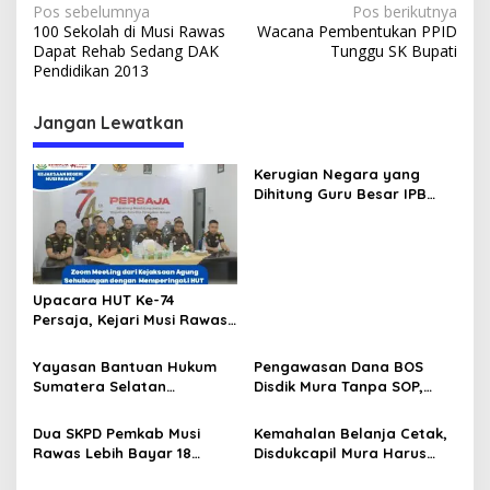
N
Pos sebelumnya
Pos berikutnya
100 Sekolah di Musi Rawas
Wacana Pembentukan PPID
a
Dapat Rehab Sedang DAK
Tunggu SK Bupati
v
Pendidikan 2013
i
Jangan Lewatkan
g
a
Kerugian Negara yang
s
Dihitung Guru Besar IPB
Sesuai dengan Keputusan
i
Pengadilan, Ini Alasan
p
Tetap Dipolisikan
o
Upacara HUT Ke-74
s
Persaja, Kejari Musi Rawas
Siap Bersinergi Dukung
Wujudkan Asta Cita
Yayasan Bantuan Hukum
Pengawasan Dana BOS
Penegakan Hukum
Sumatera Selatan
Disdik Mura Tanpa SOP,
Berkeadilan Musirawas
Potensi Penyalahgunaan
Siap Dibentuk, Ketuanya
Hingga Rp8,2 Miliar
Dua SKPD Pemkab Musi
Kemahalan Belanja Cetak,
Bahet Edi Kuswoyo
Rawas Lebih Bayar 18
Disdukcapil Mura Harus
Paket Pekerjaan Rp244
Setor ke Kas Daerah Rp63