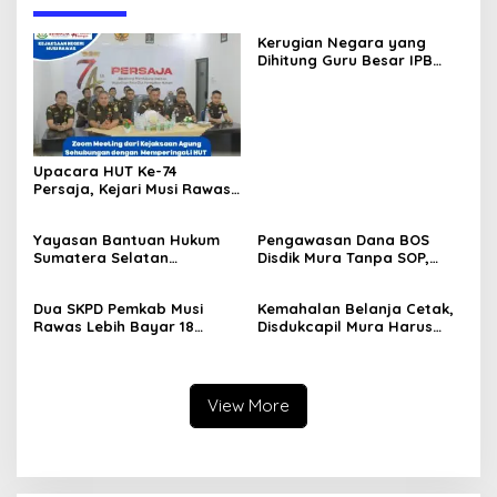
Kerugian Negara yang
Dihitung Guru Besar IPB
Sesuai dengan Keputusan
Pengadilan, Ini Alasan
Tetap Dipolisikan
Upacara HUT Ke-74
Persaja, Kejari Musi Rawas
Siap Bersinergi Dukung
Wujudkan Asta Cita
Yayasan Bantuan Hukum
Pengawasan Dana BOS
Penegakan Hukum
Sumatera Selatan
Disdik Mura Tanpa SOP,
Berkeadilan Musirawas
Potensi Penyalahgunaan
Siap Dibentuk, Ketuanya
Hingga Rp8,2 Miliar
Dua SKPD Pemkab Musi
Kemahalan Belanja Cetak,
Bahet Edi Kuswoyo
Rawas Lebih Bayar 18
Disdukcapil Mura Harus
Paket Pekerjaan Rp244
Setor ke Kas Daerah Rp63
Juta
Juta
View More