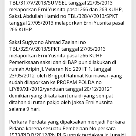
TBL/317/V/2013/SUMSEL tanggal 22/05/2013
melaporkan Erni Yusnita pasal 266 dan 263 KUHP,
Saksi. Abdullah Hamid no TBL/328/V/2013/SPKT
tanggal 27/05/2013 melaporkan Erni Yusnita pasal
266 KUHP.
Saksi Sugiyono Ahmad Zaelani no
TBL/329/V/2013/SPKT tanggal 27/05/2013
melaporkan Erni Yusnita pasal 266 KUHP.
Pemeriksaan saksi dan di BAP pun dilakukan di
rumah Aripin Jl. Veteran No 229 IT 1, tanggal
23/05/2012. oleh Brigpol Rahmat Kurniawan yang
sudah dilaporkan ke PROPAM POLDA no;
LP/89/XII/2012/yanduan tanggal 20/12/2012″
demikian yang dikatakan Junaidi yang sempat
ditahan di rutan pakjo oleh Jaksa Erni Yusnita
selama 9 hari.
Perkara Perdata yang dipaksakan menjadi Perkara
Pidana karena sesuatu Pembelaan No perkara
1573/PID.B/2012/PN.PLG untuk terdakwa Ir. Junaidi