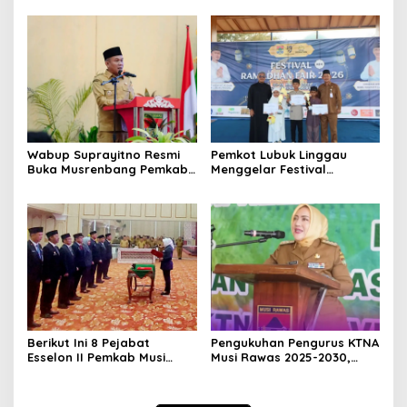
Pembangunan Yonif
ASN Purna Tugas Pemkab
947/Pangeran Amin
Musi Rawas
Wabup Suprayitno Resmi
Pemkot Lubuk Linggau
Buka Musrenbang Pemkab
Menggelar Festival
Musi Rawas 2027, Tetapkan
Ramadan Fair, Komitmen
Pembangunan Daerah
Hadirkan Event Bernuansa
Terencana
Religius
Berikut Ini 8 Pejabat
Pengukuhan Pengurus KTNA
Esselon II Pemkab Musi
Musi Rawas 2025-2030,
Rawas yang Dilantik Bulan
Bupati Ratna Machmud
Februari 2026
Harapkan Optimalisasi
Pertanian Berlanjut