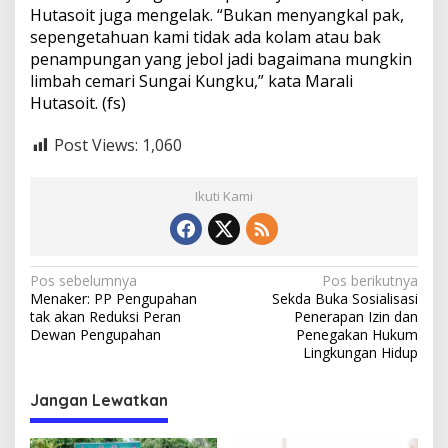
Hutasoit juga mengelak. “Bukan menyangkal pak,
sepengetahuan kami tidak ada kolam atau bak
penampungan yang jebol jadi bagaimana mungkin
limbah cemari Sungai Kungku,” kata Marali
Hutasoit. (fs)
Post Views:
1,060
Ikuti Kami
N
Pos sebelumnya
Pos berikutnya
Menaker: PP Pengupahan
Sekda Buka Sosialisasi
a
tak akan Reduksi Peran
Penerapan Izin dan
v
Dewan Pengupahan
Penegakan Hukum
Lingkungan Hidup
i
g
Jangan Lewatkan
a