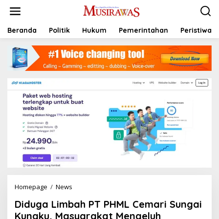
L
e
w
a
Beranda
Politik
Hukum
Pemerintahan
Peristiwa
t
i
k
e
k
o
n
t
e
n
Homepage
/
News
D
i
Diduga Limbah PT PHML Cemari Sungai
d
u
Kungku, Masyarakat Mengeluh