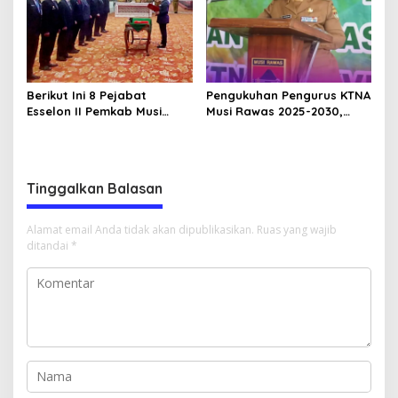
Berikut Ini 8 Pejabat
Pengukuhan Pengurus KTNA
Esselon II Pemkab Musi
Musi Rawas 2025-2030,
Rawas yang Dilantik Bulan
Bupati Ratna Machmud
Februari 2026
Harapkan Optimalisasi
Pertanian Berlanjut
Tinggalkan Balasan
Alamat email Anda tidak akan dipublikasikan.
Ruas yang wajib
ditandai
*