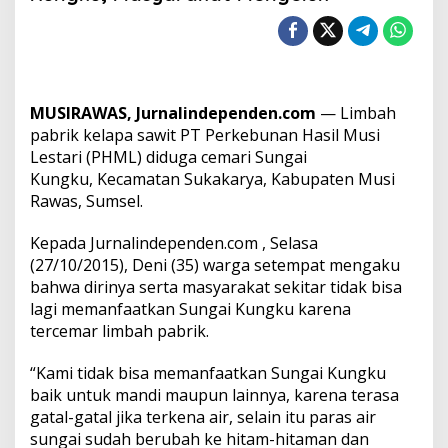
g
a
L
i
m
b
MUSIRAWAS,
Jurnalindependen.com
— Limbah
a
h
pabrik kelapa sawit PT Perkebunan Hasil Musi
P
Lestari (PHML) diduga cemari Sungai
T
Kungku, Kecamatan Sukakarya, Kabupaten Musi
P
Rawas, Sumsel.
H
M
L
Kepada
Jurnalindependen.com
, Selasa
C
(27/10/2015), Deni (35) warga setempat mengaku
e
bahwa dirinya serta masyarakat sekitar tidak bisa
m
lagi memanfaatkan Sungai Kungku karena
a
tercemar limbah pabrik.
r
i
S
“Kami tidak bisa memanfaatkan Sungai Kungku
u
baik untuk mandi maupun lainnya, karena terasa
n
gatal-gatal jika terkena air, selain itu paras air
g
sungai sudah berubah ke hitam-hitaman dan
a