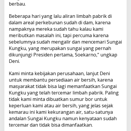
i
berbau.
K
u
Beberapa hari yang lalu aliran limbah pabrik di
n
dalam areal perkebunan sudah di dam, karena
g
nampaknya mereka sudah tahu kalau kami
k
u
meributkan masalah ini, tapi percuma karena
,
sebelumnya sudah mengalir dan mencemari Sungai
M
Kungku, yang merupakan sungai yang pernah
a
dikunjungi Presiden pertama, Soekarno,” ungkap
s
y
Deni.
a
r
Kami minta kebijakan perusahaan, lanjut Deni
a
untuk membantu persediaan air bersih, karena
k
masyarakat tidak bisa lagi memanfaatkan Sungai
a
t
Kungku yang telah tercemar limbah pabrik. Paling
M
tidak kami minta dibuatkan sumur bor untuk
e
keperluan kami atau air bersih, yang jelas sejak
n
kemarau ini kami kekurangan air, satu-satunya
g
andalan Sungai Kungku namun kenyataan sudah
e
l
tercemar dan tidak bisa dimanfaatkan.
u