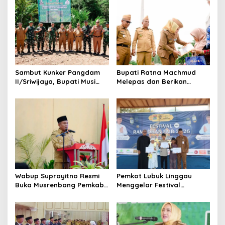
s
i
p
o
s
Sambut Kunker Pangdam
Bupati Ratna Machmud
II/Sriwijaya, Bupati Musi
Melepas dan Berikan
Rawas Dampingi Meninjau
Penghargaan kepada 57
Pembangunan Yonif
ASN Purna Tugas Pemkab
947/Pangeran Amin
Musi Rawas
Wabup Suprayitno Resmi
Pemkot Lubuk Linggau
Buka Musrenbang Pemkab
Menggelar Festival
Musi Rawas 2027, Tetapkan
Ramadan Fair, Komitmen
Pembangunan Daerah
Hadirkan Event Bernuansa
Terencana
Religius