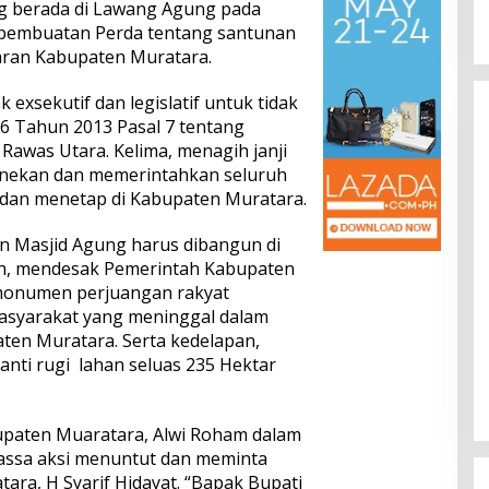
ang berada di Lawang Agung pada
 pembuatan Perda tentang santunan
ran Kabupaten Muratara.
exsekutif dan legislatif untuk tidak
6 Tahun 2013 Pasal 7 tentang
awas Utara. Kelima, menagih janji
enekan dan memerintahkan seluruh
 dan menetap di Kabupaten Muratara.
 Masjid Agung harus dibangun di
uh, mendesak Pemerintah Kabupaten
onumen perjuangan rakyat
syarakat yang meninggal dalam
en Muratara. Serta kedelapan,
nti rugi lahan seluas 235 Hektar
abupaten Muaratara, Alwi Roham dalam
ssa aksi menuntut dan meminta
ara, H Syarif Hidayat. “Bapak Bupati