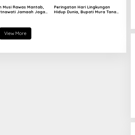
an Kepala Daerah
n Musi Rawas Mantab,
Peringatan Hari Lingkungan
atnawati Jamaah Jaga
Hidup Dunia, Bupati Mura Tanam
 dan Kuatkan Iman
Pohon di Hutan Pelangi
View More