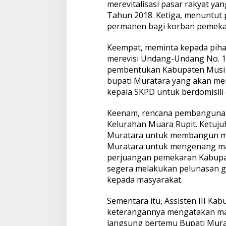
merevitalisasi pasar rakyat y
M
u
Tahun 2018. Ketiga, menuntut
r
permanen bagi korban pemeka
a
t
Keempat, meminta kepada pihak 
a
merevisi Undang-Undang No. 1
r
a
pembentukan Kabupaten Musi R
bupati Muratara yang akan m
kepala SKPD untuk berdomisili
Keenam, rencana pembangunan
Kelurahan Muara Rupit. Ketuj
Muratara untuk membangun m
Muratara untuk mengenang ma
perjuangan pemekaran Kabupat
segera melakukan pelunasan ga
kepada masyarakat.
Sementara itu, Assisten III K
keterangannya mengatakan ma
langsung bertemu Bupati Murat