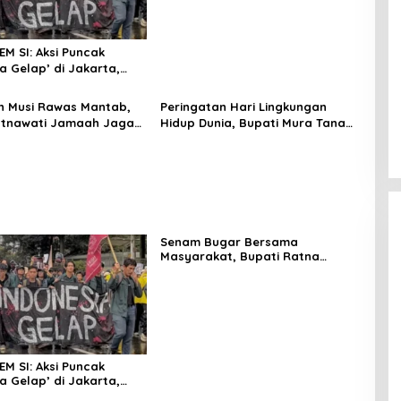
EM SI: Aksi Puncak
a Gelap’ di Jakarta,
an Kepala Daerah
n Musi Rawas Mantab,
Peringatan Hari Lingkungan
atnawati Jamaah Jaga
Hidup Dunia, Bupati Mura Tanam
 dan Kuatkan Iman
Pohon di Hutan Pelangi
Senam Bugar Bersama
Masyarakat, Bupati Ratna
Machmud Inginkan Kebersamaan
dan Lanjutkan Musi Rawas
Mantab
EM SI: Aksi Puncak
a Gelap’ di Jakarta,