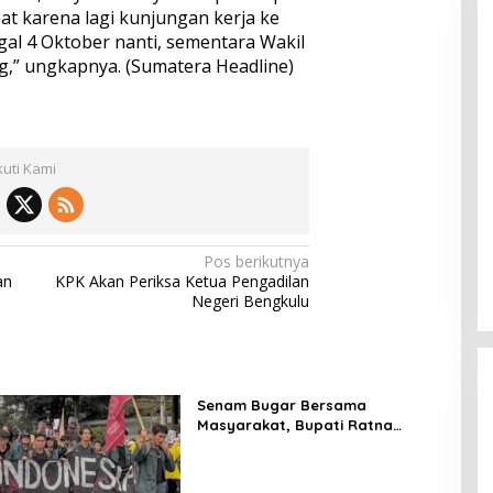
at karena lagi kunjungan kerja ke
al 4 Oktober nanti, sementara Wakil
g,” ungkapnya. (Sumatera Headline)
kuti Kami
Pos berikutnya
an
KPK Akan Periksa Ketua Pengadilan
Negeri Bengkulu
Senam Bugar Bersama
Masyarakat, Bupati Ratna
Machmud Inginkan Kebersamaan
dan Lanjutkan Musi Rawas
Mantab