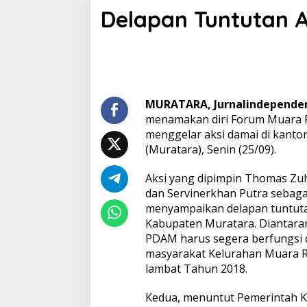
e
Delapan Tuntutan 
l
a
p
a
n
T
u
n
MURATARA, Jurnalindepend
t
menamakan diri Forum Muara 
u
menggelar aksi damai di kanto
t
(Muratara), Senin (25/09).
a
n
A
Aksi yang dipimpin Thomas Zuh
k
dan Servinerkhan Putra sebaga
s
menyampaikan delapan tuntut
i
Kabupaten Muratara. Diantara
F
PDAM harus segera berfungsi
o
r
masyarakat Kelurahan Muara R
m
lambat Tahun 2018.
u
l
Kedua, menuntut Pemerintah 
a