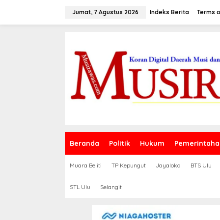
L
e
Jumat, 7 Agustus 2026
Indeks Berita
Terms o
w
a
t
i
k
e
k
o
n
t
e
n
Beranda
Politik
Hukum
Pemerintaha
Muara Beliti
TP Kepungut
Jayaloka
BTS Ulu
STL Ulu
Selangit