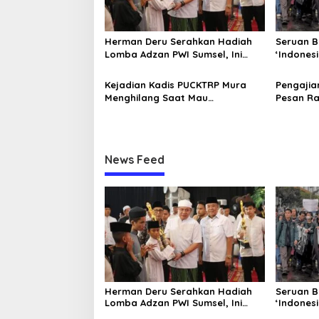
p
o
Herman Deru Serahkan Hadiah
Seruan B
s
Lomba Adzan PWI Sumsel, Ini
‘Indonesi
Bentuk Apresiasi Syiar Islam
Istana Dijaga Ketat Ditengah
Pelantik
Kejadian Kadis PUCKTRP Mura
Pengajia
Menghilang Saat Mau
Pesan R
Dikonfirmasi Dianggap Sebagai
Ukhuwah
Pejabat Baperan
Taqwa
News Feed
Herman Deru Serahkan Hadiah
Seruan B
Lomba Adzan PWI Sumsel, Ini
‘Indonesi
Bentuk Apresiasi Syiar Islam
Istana Dijaga Ketat Ditengah