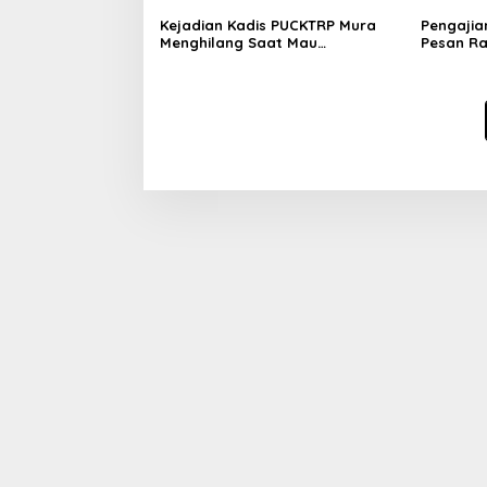
Pelantik
Kejadian Kadis PUCKTRP Mura
Pengajia
Menghilang Saat Mau
Pesan R
Dikonfirmasi Dianggap Sebagai
Ukhuwah
Pejabat Baperan
Taqwa