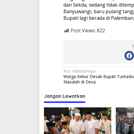
dan Sekda, sedang tidak ditemp
Banyuwangi, baru pulang tangg
Bupati lagi berada di Palemban
Post Views:
822
I
N
Pos sebelumnya
Warga Kebur Desak Bupati Tuntask
a
Masalah di Desa
v
i
Jangan Lewatkan
g
a
s
i