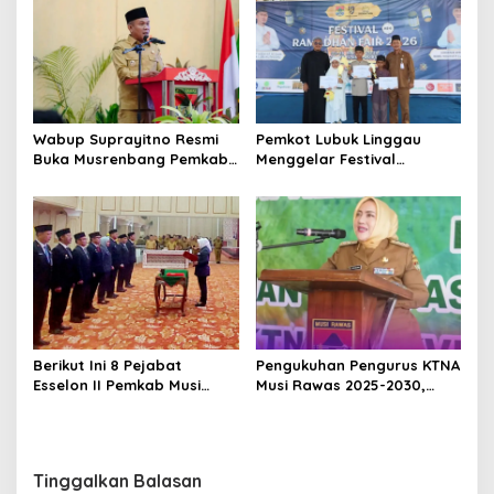
Wabup Suprayitno Resmi
Pemkot Lubuk Linggau
Buka Musrenbang Pemkab
Menggelar Festival
Musi Rawas 2027, Tetapkan
Ramadan Fair, Komitmen
Pembangunan Daerah
Hadirkan Event Bernuansa
Terencana
Religius
Berikut Ini 8 Pejabat
Pengukuhan Pengurus KTNA
Esselon II Pemkab Musi
Musi Rawas 2025-2030,
Rawas yang Dilantik Bulan
Bupati Ratna Machmud
Februari 2026
Harapkan Optimalisasi
Pertanian Berlanjut
Tinggalkan Balasan