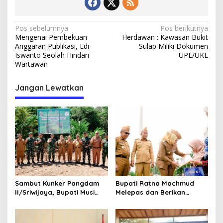
N
Pos sebelumnya
Pos berikutnya
Mengenai Pembekuan
Herdawan : Kawasan Bukit
a
Anggaran Publikasi, Edi
Sulap Miliki Dokumen
v
Iswanto Seolah Hindari
UPL/UKL
Wartawan
i
g
Jangan Lewatkan
a
s
i
p
o
s
Sambut Kunker Pangdam
Bupati Ratna Machmud
II/Sriwijaya, Bupati Musi
Melepas dan Berikan
Rawas Dampingi Meninjau
Penghargaan kepada 57
Pembangunan Yonif
ASN Purna Tugas Pemkab
947/Pangeran Amin
Musi Rawas