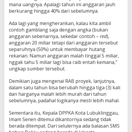
g
mana uangnya. Apalagi tahun ini anggaran jauh
g
berkurang hingga 40% dari sebelumnya.
a
u
Ada lagi yang mengherankan, kalau kita ambil
,
P
contoh gamblang saja dengan angka (bukan
D
anggaran sebenarnya, sekedar contoh –
red
),
N
anggaran 20 miliar tetapi dari anggaran tersebut
R
separuhnya (50%) untuk membayar hutang
I
rekanan. Namun anggaran malah tinggal 5 miliar,
:
T
nggak tahu 5 miliar lagi bisa raib entah kemana,”
i
ungkap sumber tersebut.
d
a
Demikian juga mengenai RAB proyek, lanjutnya,
k
dalam satu tahun bisa berubah hingga tiga (3) kali
P
e
dan harganya malah lebih murah dari tahun
r
sebelumnya, padahal logikanya mesti lebih mahal.
l
u
Sementara itu, Kepala DPPKA Kota Lubuklinggau,
J
Imam Senen ditemui dikantornya sedang tidak
o
r
berada ditempat. Dari selulernya ada balasan SMS
-