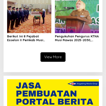
Terencana
Religius
Berikut Ini 8 Pejabat
Pengukuhan Pengurus KTNA
Esselon II Pemkab Musi
Musi Rawas 2025-2030,
Rawas yang Dilantik Bulan
Bupati Ratna Machmud
Februari 2026
Harapkan Optimalisasi
Pertanian Berlanjut
View More