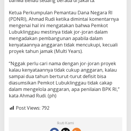
bahwa Beliau sedang berada di Jakarta.
J
o
Ketua Perkumpulan Pemantau Dana Negara RI
r
(PDNRI), Ahmad Rudi ketika dimintai komentarnya
a
n
mengenai hal ini mengatakan bahwa Pemkot
P
Lubuklinggau mestinya tidak jor-joran dalam
r
mengadakan pembangunan apabila dalam
o
kenyataannya anggaran tidak mencukupi, kecuali
y
e
proyek tahun jamak (Multi Years).
k
“Nggak perlu cari nama dengan jor-joran proyek
kalau kenyataannya tidak cukup anggaran, kalau
sampai dua tahun berturut-turut defisit bisa
diasumsikan Pemkot Lubuklinggau tidak cakap
dalam mengelola anggaran, apa penilaian BPK RI,”
kata Ahmad Rudi. (ph)
Post Views:
792
Ikuti Kami