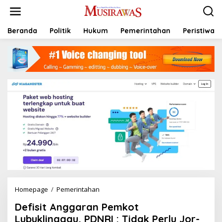
L
e
w
a
Beranda
Politik
Hukum
Pemerintahan
Peristiwa
t
i
k
e
k
o
n
t
e
n
Homepage
/
Pemerintahan
D
e
Defisit Anggaran Pemkot
f
i
Lubuklinggau, PDNRI : Tidak Perlu Jor-