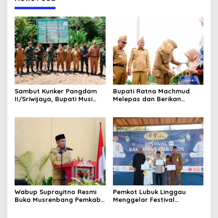
Sambut Kunker Pangdam
Bupati Ratna Machmud
II/Sriwijaya, Bupati Musi
Melepas dan Berikan
Rawas Dampingi Meninjau
Penghargaan kepada 57
Pembangunan Yonif
ASN Purna Tugas Pemkab
947/Pangeran Amin
Musi Rawas
Wabup Suprayitno Resmi
Pemkot Lubuk Linggau
Buka Musrenbang Pemkab
Menggelar Festival
Musi Rawas 2027, Tetapkan
Ramadan Fair, Komitmen
Pembangunan Daerah
Hadirkan Event Bernuansa