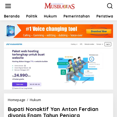
L
e
w
a
Beranda
Politik
Hukum
Pemerintahan
Peristiwa
t
i
k
e
k
o
n
t
e
n
Homepage
/
Hukum
B
u
Bupati Nonaktif Yan Anton Ferdian
p
a
divonis Enam Tahun Penjara