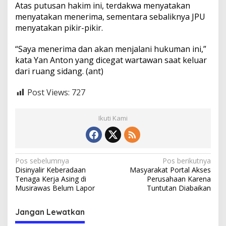
Atas putusan hakim ini, terdakwa menyatakan
menyatakan menerima, sementara sebaliknya JPU
menyatakan pikir-pikir.
“Saya menerima dan akan menjalani hukuman ini,”
kata Yan Anton yang dicegat wartawan saat keluar
dari ruang sidang. (
ant
)
Post Views:
727
Ikuti Kami
N
Pos sebelumnya
Pos berikutnya
Disinyalir Keberadaan
Masyarakat Portal Akses
a
Tenaga Kerja Asing di
Perusahaan Karena
v
Musirawas Belum Lapor
Tuntutan Diabaikan
i
Jangan Lewatkan
g