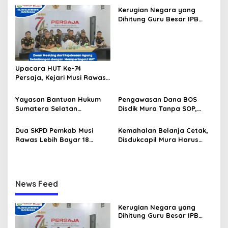
a
Kerugian Negara yang
s
Dihitung Guru Besar IPB
Sesuai dengan Keputusan
i
Pengadilan, Ini Alasan
p
Tetap Dipolisikan
o
Upacara HUT Ke-74
s
Persaja, Kejari Musi Rawas
Siap Bersinergi Dukung
Wujudkan Asta Cita
Yayasan Bantuan Hukum
Pengawasan Dana BOS
Penegakan Hukum
Sumatera Selatan
Disdik Mura Tanpa SOP,
Berkeadilan Musirawas
Potensi Penyalahgunaan
Siap Dibentuk, Ketuanya
Hingga Rp8,2 Miliar
Dua SKPD Pemkab Musi
Kemahalan Belanja Cetak,
Bahet Edi Kuswoyo
Rawas Lebih Bayar 18
Disdukcapil Mura Harus
Paket Pekerjaan Rp244
Setor ke Kas Daerah Rp63
Juta
Juta
News Feed
Kerugian Negara yang
Dihitung Guru Besar IPB
Sesuai dengan Keputusan