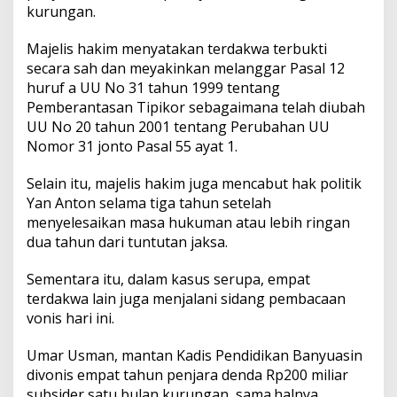
d
kurungan.
i
v
Majelis hakim menyatakan terdakwa terbukti
o
secara sah dan meyakinkan melanggar Pasal 12
n
huruf a UU No 31 tahun 1999 tentang
i
s
Pemberantasan Tipikor sebagaimana telah diubah
E
UU No 20 tahun 2001 tentang Perubahan UU
n
Nomor 31 jonto Pasal 55 ayat 1.
a
m
Selain itu, majelis hakim juga mencabut hak politik
T
a
Yan Anton selama tiga tahun setelah
h
menyelesaikan masa hukuman atau lebih ringan
u
dua tahun dari tuntutan jaksa.
n
P
Sementara itu, dalam kasus serupa, empat
e
n
terdakwa lain juga menjalani sidang pembacaan
j
vonis hari ini.
a
r
Umar Usman, mantan Kadis Pendidikan Banyuasin
a
divonis empat tahun penjara denda Rp200 miliar
subsider satu bulan kurungan, sama.halnya