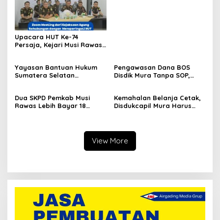
Pengadilan, Ini Alasan
Tetap Dipolisikan
Upacara HUT Ke-74
Persaja, Kejari Musi Rawas
Siap Bersinergi Dukung
Wujudkan Asta Cita
Yayasan Bantuan Hukum
Pengawasan Dana BOS
Penegakan Hukum
Sumatera Selatan
Disdik Mura Tanpa SOP,
Berkeadilan Musirawas
Potensi Penyalahgunaan
Siap Dibentuk, Ketuanya
Hingga Rp8,2 Miliar
Dua SKPD Pemkab Musi
Kemahalan Belanja Cetak,
Bahet Edi Kuswoyo
Rawas Lebih Bayar 18
Disdukcapil Mura Harus
Paket Pekerjaan Rp244
Setor ke Kas Daerah Rp63
Juta
Juta
View More