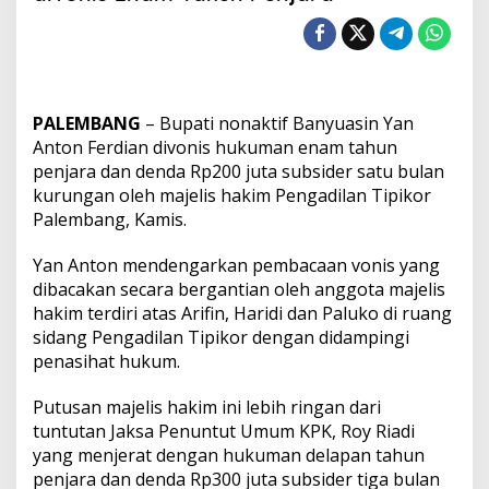
t
i
N
o
n
a
PALEMBANG
– Bupati nonaktif Banyuasin Yan
k
t
Anton Ferdian divonis hukuman enam tahun
i
penjara dan denda Rp200 juta subsider satu bulan
f
kurungan oleh majelis hakim Pengadilan Tipikor
Y
Palembang, Kamis.
a
n
A
Yan Anton mendengarkan pembacaan vonis yang
n
dibacakan secara bergantian oleh anggota majelis
t
hakim terdiri atas Arifin, Haridi dan Paluko di ruang
o
sidang Pengadilan Tipikor dengan didampingi
n
penasihat hukum.
F
e
r
Putusan majelis hakim ini lebih ringan dari
d
tuntutan Jaksa Penuntut Umum KPK, Roy Riadi
i
yang menjerat dengan hukuman delapan tahun
a
penjara dan denda Rp300 juta subsider tiga bulan
n