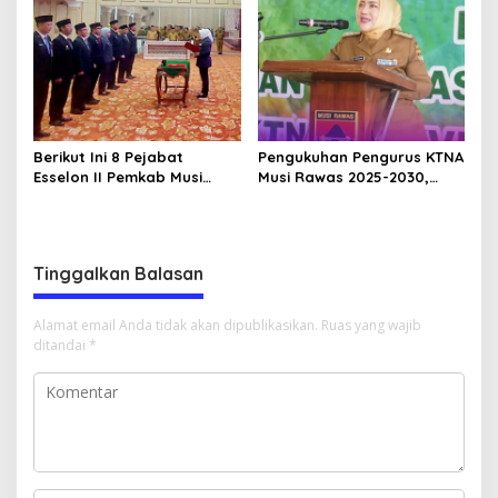
Terencana
Religius
Berikut Ini 8 Pejabat
Pengukuhan Pengurus KTNA
Esselon II Pemkab Musi
Musi Rawas 2025-2030,
Rawas yang Dilantik Bulan
Bupati Ratna Machmud
Februari 2026
Harapkan Optimalisasi
Pertanian Berlanjut
Tinggalkan Balasan
Alamat email Anda tidak akan dipublikasikan.
Ruas yang wajib
ditandai
*