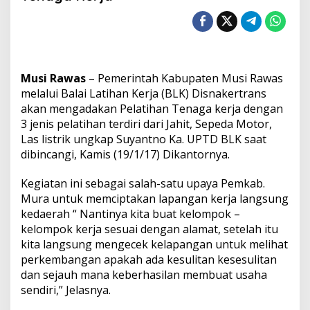
u
s
i
r
a
w
Musi Rawas
– Pemerintah Kabupaten Musi Rawas
a
s
melalui Balai Latihan Kerja (BLK) Disnakertrans
A
akan mengadakan Pelatihan Tenaga kerja dengan
k
3 jenis pelatihan terdiri dari Jahit, Sepeda Motor,
a
Las listrik ungkap Suyantno Ka. UPTD BLK saat
n
dibincangi, Kamis (19/1/17) Dikantornya.
A
d
a
Kegiatan ini sebagai salah-satu upaya Pemkab.
k
Mura untuk memciptakan lapangan kerja langsung
a
kedaerah “ Nantinya kita buat kelompok –
n
kelompok kerja sesuai dengan alamat, setelah itu
P
e
kita langsung mengecek kelapangan untuk melihat
l
perkembangan apakah ada kesulitan kesesulitan
a
dan sejauh mana keberhasilan membuat usaha
t
sendiri,” Jelasnya.
i
h