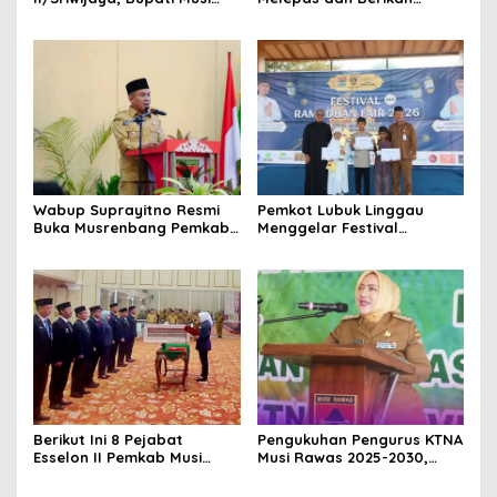
Rawas Dampingi Meninjau
Penghargaan kepada 57
Pembangunan Yonif
ASN Purna Tugas Pemkab
947/Pangeran Amin
Musi Rawas
Wabup Suprayitno Resmi
Pemkot Lubuk Linggau
Buka Musrenbang Pemkab
Menggelar Festival
Musi Rawas 2027, Tetapkan
Ramadan Fair, Komitmen
Pembangunan Daerah
Hadirkan Event Bernuansa
Terencana
Religius
Berikut Ini 8 Pejabat
Pengukuhan Pengurus KTNA
Esselon II Pemkab Musi
Musi Rawas 2025-2030,
Rawas yang Dilantik Bulan
Bupati Ratna Machmud
Februari 2026
Harapkan Optimalisasi