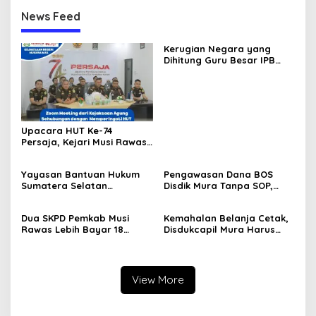
News Feed
Kerugian Negara yang
Dihitung Guru Besar IPB
Sesuai dengan Keputusan
Pengadilan, Ini Alasan
Tetap Dipolisikan
Upacara HUT Ke-74
Persaja, Kejari Musi Rawas
Siap Bersinergi Dukung
Wujudkan Asta Cita
Yayasan Bantuan Hukum
Pengawasan Dana BOS
Penegakan Hukum
Sumatera Selatan
Disdik Mura Tanpa SOP,
Berkeadilan Musirawas
Potensi Penyalahgunaan
Siap Dibentuk, Ketuanya
Hingga Rp8,2 Miliar
Dua SKPD Pemkab Musi
Kemahalan Belanja Cetak,
Bahet Edi Kuswoyo
Rawas Lebih Bayar 18
Disdukcapil Mura Harus
Paket Pekerjaan Rp244
Setor ke Kas Daerah Rp63
Juta
Juta
View More