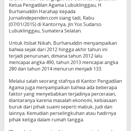
a
Ketua Pengadilan Agama Lubuklinggau, H
u
Burhanuddin Harahap kepada
2
Jurnalindependen.com siang tadi, Rabu
0
1
(07/01/2015) di Kantornya, jln Yos Sudarso
4
Lubuklinggau, Sumatera Selatan.
M
e
Untuk Itsbat Nikah, Burhanuddin menyampaikan
n
bahwa sejak dari 2012 hingga akhir tahun ini
i
n
terjadi penurunan, dimana tahun 2012 lalu
g
mencapai angka 490, tahun 2013 mencapai angka
k
280 dan tahun 2014 menurun menjadi 133.
a
t
Melalui salah seorang stafnya di Kantor Pengadilan
5
,
Agama juga menyampaikan bahwa ada beberapa
9
faktor yang menyebabkan terjadinya perceraian,
%
diantaranya karena masalah ekonomi, kebiasaan
d
buruk dari pihak suami seperti mabuk, judi dan
a
lainnya. Kemudian perselingkuhan atau hadirnya
r
i
pihak ketiga dalam rumah tangga.
T
a