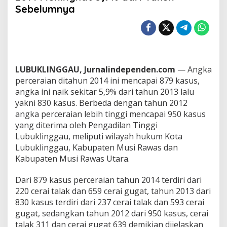
a
Sebelumnya
P
e
r
c
e
r
a
LUBUKLINGGAU, Jurnalindependen.com
— Angka
i
perceraian ditahun 2014 ini mencapai 879 kasus,
a
angka ini naik sekitar 5,9% dari tahun 2013 lalu
n
yakni 830 kasus. Berbeda dengan tahun 2012
d
i
angka perceraian lebih tinggi mencapai 950 kasus
P
yang diterima oleh Pengadilan Tinggi
A
Lubuklinggau, meliputi wilayah hukum Kota
L
Lubuklinggau, Kabupaten Musi Rawas dan
u
Kabupaten Musi Rawas Utara.
b
u
k
Dari 879 kasus perceraian tahun 2014 terdiri dari
l
220 cerai talak dan 659 cerai gugat, tahun 2013 dari
i
830 kasus terdiri dari 237 cerai talak dan 593 cerai
n
gugat, sedangkan tahun 2012 dari 950 kasus, cerai
g
g
talak 311 dan cerai gugat 639 demikian dijelaskan