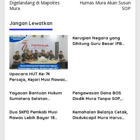
a
Digelandang di Mapolres
Humas Mura Akan Susun
v
Mura
SOP
i
Jangan Lewatkan
g
a
Kerugian Negara yang
s
Dihitung Guru Besar IPB
Sesuai dengan Keputusan
i
Pengadilan, Ini Alasan
p
Tetap Dipolisikan
o
Upacara HUT Ke-74
s
Persaja, Kejari Musi Rawas
Siap Bersinergi Dukung
Wujudkan Asta Cita
Yayasan Bantuan Hukum
Pengawasan Dana BOS
Penegakan Hukum
Sumatera Selatan
Disdik Mura Tanpa SOP,
Berkeadilan Musirawas
Potensi Penyalahgunaan
Siap Dibentuk, Ketuanya
Hingga Rp8,2 Miliar
Dua SKPD Pemkab Musi
Kemahalan Belanja Cetak,
Bahet Edi Kuswoyo
Rawas Lebih Bayar 18
Disdukcapil Mura Harus
Paket Pekerjaan Rp244
Setor ke Kas Daerah Rp63
Juta
Juta