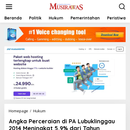
L
e
w
a
Beranda
Politik
Hukum
Pemerintahan
Peristiwa
t
i
k
e
k
o
n
t
e
n
Homepage
/
Hukum
A
n
Angka Perceraian di PA Lubuklinggau
g
k
2014 Meningkat 5,9% dari Tahun