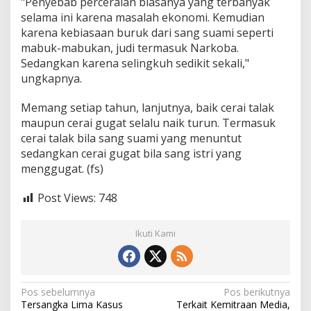
"Penyebab perceraian biasanya yang terbanyak
h
selama ini karena masalah ekonomi. Kemudian
u
karena kebiasaan buruk dari sang suami seperti
n
S
mabuk-mabukan, judi termasuk Narkoba.
e
Sedangkan karena selingkuh sedikit sekali,"
b
ungkapnya.
e
l
Memang setiap tahun, lanjutnya, baik cerai talak
u
m
maupun cerai gugat selalu naik turun. Termasuk
n
cerai talak bila sang suami yang menuntut
y
sedangkan cerai gugat bila sang istri yang
a
menggugat. (fs)
Post Views:
748
Ikuti Kami
N
Pos sebelumnya
Pos berikutnya
Tersangka Lima Kasus
Terkait Kemitraan Media,