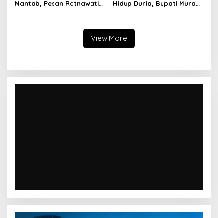
Mantab, Pesan Ratnawati
Hidup Dunia, Bupati Mura
Mantab
Jamaah Jaga Ukhuwah
Tanam Pohon di Hutan
dan Kuatkan Iman Taqwa
Pelangi
View More