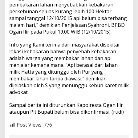
n
pembakaran lahan menyebabkan kebakaran
I
perkebunan seluas kurang lebih 100 Hektar
l
sampai tanggal 12/10/2015 api belum bisa terbang
i
malam hari,” demikian Penjelasan Syahroni, BPBD
r
H
Ogan Ilir pada Pukul 19.00 WIB (12/10/2015).
a
b
Info yang Kami terima dari masyarakat disekitar
i
lokasi kebakaran bahwa penyebab kebakaran
s
adalah warga yang membakar lahan dan api
D
i
menjalar kemana mana. “Api berasal dari lahan
m
milik Hatta yang ditunggu oleh Pur yang
a
membakar lahan tanpa diawasi,” demikian
k
dijelaskan oleh S yang menunggu kebun karet milik
a
n
advokat.
A
p
Sampai berita ini diturunkan Kapolresta Ogan Ilir
i
ataupun Plt Bupati belum bisa dikonfirmasi. (rudi)
Post Views:
776