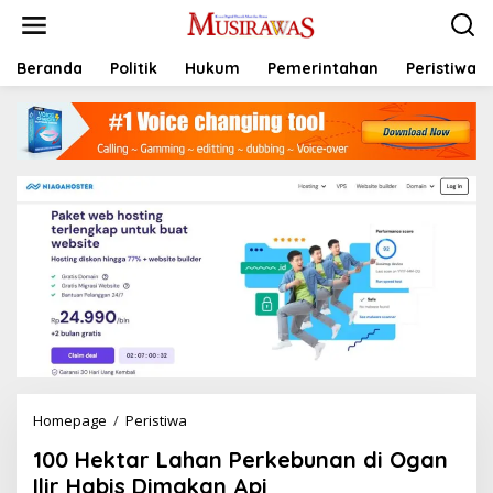
L
e
w
a
Beranda
Politik
Hukum
Pemerintahan
Peristiwa
t
i
k
e
k
o
n
t
e
n
Homepage
/
Peristiwa
1
0
100 Hektar Lahan Perkebunan di Ogan
0
H
Ilir Habis Dimakan Api