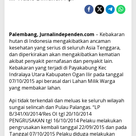
e
k
t
a
r
L
Palembang, Jurnalindependen.com
– Kebakaran
a
h
hutan di Indonesia mengakibatkan ancaman
a
kesehatan yang serius di seluruh Asia Tenggara,
n
dan diperkirakan akan mengakibatkan kematian
P
akibat penyakit pernafasan dan penyakit lain.
e
Kebakaran yang terjadi di Payakabung Kec
r
k
Indralaya Utara Kabupaten Ogan Ilir pada tanggal
e
07/10/2015 api berasal dari Lahan Milik Warga
b
yang membakar lahan.
u
n
Api tidak terkendali dan meluas ke seluruh wilayah
a
n
sungai selincah dan Pulau Palangas. “LP
d
B/341/Xl/2014/Res OI tgl 20/10/2014
i
PENGRUSAKAN tgl 16/10/2014 Pelaku melakukan
O
pengrusakan kembali tanggal 22/09/2015 dan pada
g
a
Tanggal 07/10/2015 Pelaku diduga melakukan