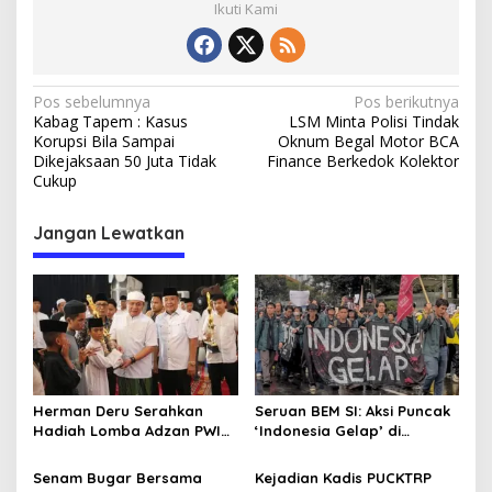
Ikuti Kami
N
Pos sebelumnya
Pos berikutnya
Kabag Tapem : Kasus
LSM Minta Polisi Tindak
a
Korupsi Bila Sampai
Oknum Begal Motor BCA
v
Dikejaksaan 50 Juta Tidak
Finance Berkedok Kolektor
Cukup
i
g
Jangan Lewatkan
a
s
i
p
o
s
Herman Deru Serahkan
Seruan BEM SI: Aksi Puncak
Hadiah Lomba Adzan PWI
‘Indonesia Gelap’ di
Sumsel, Ini Bentuk Apresiasi
Jakarta, Istana Dijaga
Syiar Islam
Ketat Ditengah Pelantikan
Senam Bugar Bersama
Kejadian Kadis PUCKTRP
Kepala Daerah