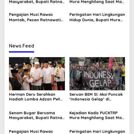
Masyarakat, Bupati Ratna
Mura Menghilang Saat Mau
Machmud Inginkan
Dikonfirmasi Dianggap
Kebersamaan dan
Sebagai Pejabat Baperan
Pengajian Musi Rawas
Peringatan Hari Lingkungan
Lanjutkan Musi Rawas
Mantab, Pesan Ratnawati
Hidup Dunia, Bupati Mura
Mantab
Jamaah Jaga Ukhuwah
Tanam Pohon di Hutan
dan Kuatkan Iman Taqwa
Pelangi
News Feed
Herman Deru Serahkan
Seruan BEM SI: Aksi Puncak
Hadiah Lomba Adzan PWI
‘Indonesia Gelap’ di
Sumsel, Ini Bentuk Apresiasi
Jakarta, Istana Dijaga
Syiar Islam
Ketat Ditengah Pelantikan
Senam Bugar Bersama
Kejadian Kadis PUCKTRP
Kepala Daerah
Masyarakat, Bupati Ratna
Mura Menghilang Saat Mau
Machmud Inginkan
Dikonfirmasi Dianggap
Kebersamaan dan
Sebagai Pejabat Baperan
Pengajian Musi Rawas
Peringatan Hari Lingkungan
Lanjutkan Musi Rawas