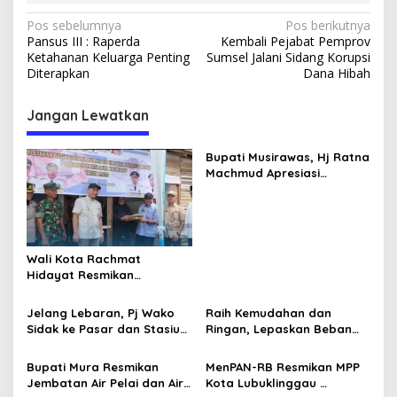
N
Pos sebelumnya
Pos berikutnya
Pansus III : Raperda
Kembali Pejabat Pemprov
a
Ketahanan Keluarga Penting
Sumsel Jalani Sidang Korupsi
v
Diterapkan
Dana Hibah
i
Jangan Lewatkan
g
a
Bupati Musirawas, Hj Ratna
s
Machmud Apresiasi
Gelaran Expo Apkasi 2024,
i
Ajang Promosi Potensi
p
Daerah
o
Wali Kota Rachmat
s
Hidayat Resmikan
Pembangunan RTLH Jadi
Layak Huni
Jelang Lebaran, Pj Wako
Raih Kemudahan dan
Sidak ke Pasar dan Stasiun
Ringan, Lepaskan Beban
KAI
Yang Tak Perlu
Bupati Mura Resmikan
MenPAN-RB Resmikan MPP
Jembatan Air Pelai dan Air
Kota Lubuklinggau