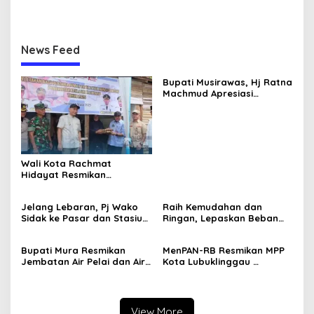
Pering
Bersamaan 12 MPP se-
Indonesia
News Feed
Bupati Musirawas, Hj Ratna
Machmud Apresiasi
Gelaran Expo Apkasi 2024,
Ajang Promosi Potensi
Daerah
Wali Kota Rachmat
Hidayat Resmikan
Pembangunan RTLH Jadi
Layak Huni
Jelang Lebaran, Pj Wako
Raih Kemudahan dan
Sidak ke Pasar dan Stasiun
Ringan, Lepaskan Beban
KAI
Yang Tak Perlu
Bupati Mura Resmikan
MenPAN-RB Resmikan MPP
Jembatan Air Pelai dan Air
Kota Lubuklinggau
Pering
Bersamaan 12 MPP se-
Indonesia
View More