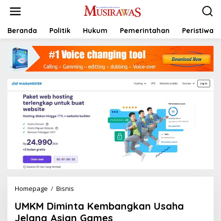
L
e
w
a
Beranda
Politik
Hukum
Pemerintahan
Peristiwa
t
i
k
e
k
o
n
t
e
n
Homepage
/
Bisnis
U
M
UMKM Diminta Kembangkan Usaha
K
M
Jelang Asian Games