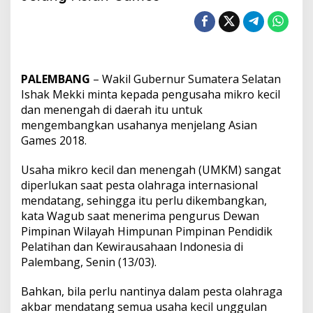
D
i
m
i
n
t
PALEMBANG
– Wakil Gubernur Sumatera Selatan
a
K
Ishak Mekki minta kepada pengusaha mikro kecil
e
dan menengah di daerah itu untuk
m
mengembangkan usahanya menjelang Asian
b
Games 2018.
a
n
g
Usaha mikro kecil dan menengah (UMKM) sangat
k
diperlukan saat pesta olahraga internasional
a
mendatang, sehingga itu perlu dikembangkan,
n
kata Wagub saat menerima pengurus Dewan
U
Pimpinan Wilayah Himpunan Pimpinan Pendidik
s
a
Pelatihan dan Kewirausahaan Indonesia di
h
Palembang, Senin (13/03).
a
J
Bahkan, bila perlu nantinya dalam pesta olahraga
e
akbar mendatang semua usaha kecil unggulan
l