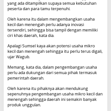
a
yang ada ditampilkan supaya semua kebutuhan
n
peserta dan para tamu terpenuhi.
g
A
Oleh karena itu dalam mengembangkan usaha
s
kecil dan menengah perlu adanya inovasi
i
a
tersendiri, sehingga bisa tampil dengan memiliki
n
ciri khas daerah, kata dia.
G
a
Apalagi Sumsel kaya akan potensi usaha mikro
m
kecil dan menengah sehingga itu perlu terus digali,
e
s
ujar Wagub.
Memang, kata dia, dalam pengembangan usaha
perlu ada dukungan dari semua pihak termasuk
pemerintah daerah.
Oleh karena itu pihaknya akan mendukung
sepenuhnya pengembangan usaha mikro kecil dan
menengah sehingga daerah ini semakin banyak
produk unggulan.