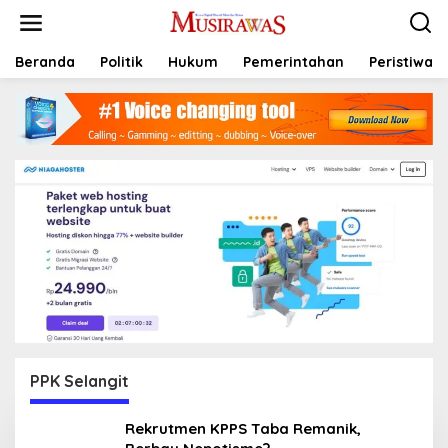
L
e
w
a
Beranda
Politik
Hukum
Pemerintahan
Peristiwa
t
i
k
e
k
o
n
t
e
n
PPK Selangit
Rekrutmen KPPS Taba Remanik,