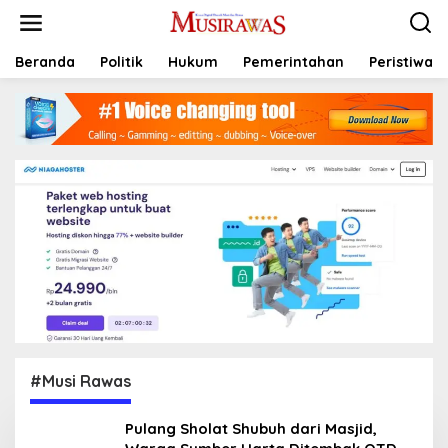
L
e
w
a
Beranda
Politik
Hukum
Pemerintahan
Peristiwa
t
i
k
e
k
o
n
t
e
n
#Musi Rawas
Pulang Sholat Shubuh dari Masjid,