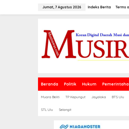
L
e
Jumat, 7 Agustus 2026
Indeks Berita
Terms o
w
a
t
i
k
e
k
o
n
t
e
n
Beranda
Politik
Hukum
Pemerintaha
Muara Beliti
TP Kepungut
Jayaloka
BTS Ulu
STL Ulu
Selangit