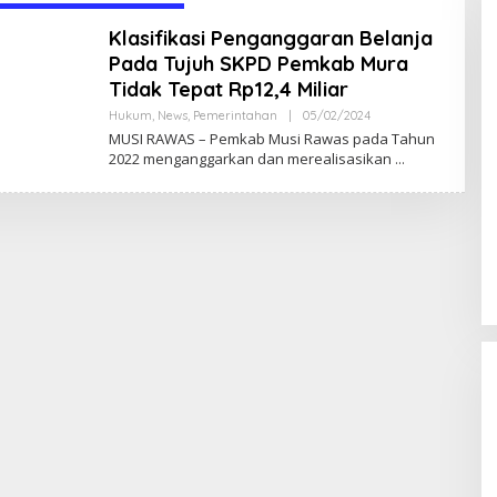
Klasifikasi Penganggaran Belanja
Pada Tujuh SKPD Pemkab Mura
Tidak Tepat Rp12,4 Miliar
Hukum
,
News
,
Pemerintahan
|
05/02/2024
O
L
MUSI RAWAS – Pemkab Musi Rawas pada Tahun
E
2022 menganggarkan dan merealisasikan
H
A
D
M
I
N