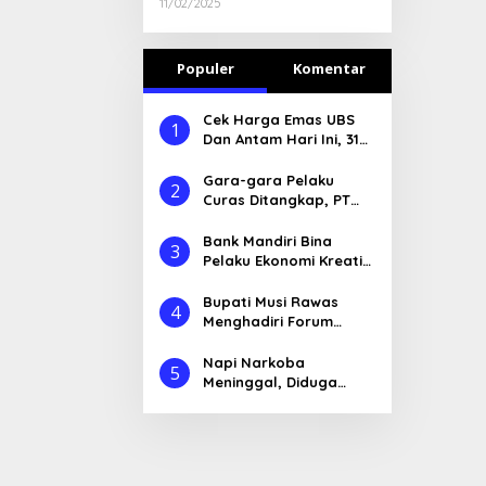
Pemerintah Kabupaten
11/02/2025
Musi Rawas Kepada Bank
Sumsel Babel
Populer
Komentar
Cek Harga Emas UBS
1
Dan Antam Hari Ini, 31
Mei 2022
Gara-gara Pelaku
2
Curas Ditangkap, PT
MLM di Demo
Bank Mandiri Bina
3
Pelaku Ekonomi Kreatif
di Lubuklinggau
Bupati Musi Rawas
4
Menghadiri Forum
Konsultasi Publik Untuk
Penyusunan RKPD
Napi Narkoba
5
Tahun 2026
Meninggal, Diduga
Dianiaya Sipir Penjara