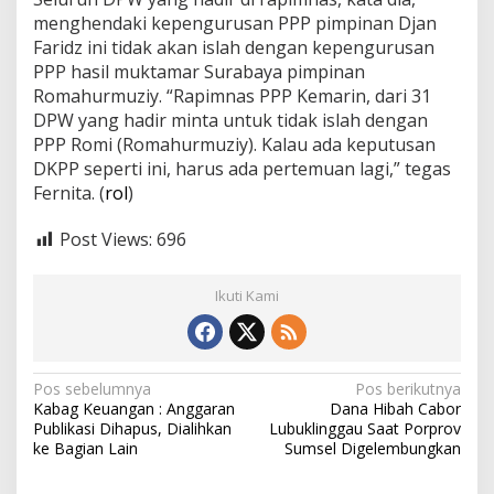
menghendaki kepengurusan PPP pimpinan Djan
Faridz ini tidak akan islah dengan kepengurusan
PPP hasil muktamar Surabaya pimpinan
Romahurmuziy. “Rapimnas PPP Kemarin, dari 31
DPW yang hadir minta untuk tidak islah dengan
PPP Romi (Romahurmuziy). Kalau ada keputusan
DKPP seperti ini, harus ada pertemuan lagi,” tegas
Fernita. (
rol
)
Post Views:
696
Ikuti Kami
N
Pos sebelumnya
Pos berikutnya
Kabag Keuangan : Anggaran
Dana Hibah Cabor
a
Publikasi Dihapus, Dialihkan
Lubuklinggau Saat Porprov
v
ke Bagian Lain
Sumsel Digelembungkan
i