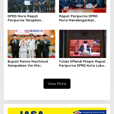
DPRD Mura Rapat
Rapat Paripurna DPRD
Paripurna Tetapkan
Mura Mendengarkan
Rekomendasi LKPJ 2024,
Penyampaian LKPJ Bupati
Fokus Perbaikan Pelayanan
Tahun 2024
Publik dan Penguatan
Ekonomi Daerah
Bupati Ratna Machmud
Yulian Effendi Pimpin Rapat
Sampaikan Visi Misi
Paripurna DPRD Kota Lubuk
‘Mantabkan’ Pada Sidang
Linggau, Agenda
Paripurna DPRD Musi Rawas
Dengarkan Paparan Visi
Misi Wali Kota
View More