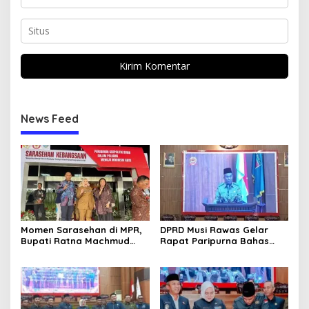
News Feed
Momen Sarasehan di MPR,
DPRD Musi Rawas Gelar
Bupati Ratna Machmud
Rapat Paripurna Bahas
Optimis Temukan Langkah
Empat Raperda Strategis
Konkret Atasi Masalah
2025
Geopolitik Global