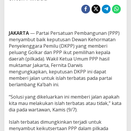
s
i
D
K
P
P
JAKARTA
— Partai Persatuan Pembangunan (PPP)
P
e
menyambut baik keputusan Dewan Kehormatan
l
Penyelenggara Pemilu (DKPP) yang memberi
u
peluang Golkar dan PPP ikut pemilihan kepala
a
daerah (pilkada). Wakil Ketua Umum PPP hasil
n
muktamar Jakarta, Fernita Darwis
g
P
mengungkapkan, keputusan DKPP ini dapat
P
memberi jalan untuk islah terbatas pada partai
P
berlambang Ka’bah ini.
I
s
“Solusi yang dikeluarkan ini memberi jalan apakah
l
a
kita mau melakukan islah terbatas atau tidak,” kata
h
dia pada wartawan, Kamis (9/7).
T
e
Islah terbatas dimungkinkan terjadi untuk
r
menyambut keikutsertaan PPP dalam pilkada
b