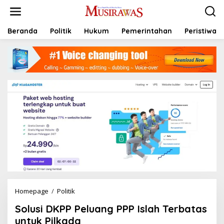
L
e
w
a
Beranda
Politik
Hukum
Pemerintahan
Peristiwa
t
i
k
e
k
o
n
t
e
n
Homepage
/
Politik
S
o
Solusi DKPP Peluang PPP Islah Terbatas
l
u
untuk Pilkada