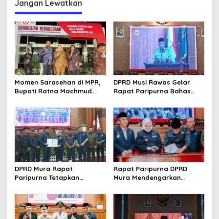
Jangan Lewatkan
g
a
s
i
p
o
Momen Sarasehan di MPR,
DPRD Musi Rawas Gelar
s
Bupati Ratna Machmud
Rapat Paripurna Bahas
Optimis Temukan Langkah
Empat Raperda Strategis
Konkret Atasi Masalah
2025
Geopolitik Global
DPRD Mura Rapat
Rapat Paripurna DPRD
Paripurna Tetapkan
Mura Mendengarkan
Rekomendasi LKPJ 2024,
Penyampaian LKPJ Bupati
Fokus Perbaikan Pelayanan
Tahun 2024
Publik dan Penguatan
Ekonomi Daerah