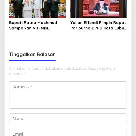
Bupati Ratna Machmud
Yulian Effendi Pimpin Rapat
Sampaikan Visi Misi
Paripurna DPRD Kota Lubuk
‘Mantabkan’ Pada Sidang
Linggau, Agenda
Paripurna DPRD Musi Rawas
Dengarkan Paparan Visi
Misi Wali Kota
Tinggalkan Balasan
Alamat email Anda tidak akan dipublikasikan.
Ruas yang wajib
ditandai
*