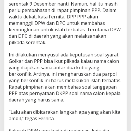
a
serentak 9 Desember nanti. Namun, hal itu masih
t
perlu pembahasan di rapat pimpinan PPP. Dalam
a
waktu dekat, kata Fernita, DPP PPP akan
s
memanggil DPW dan DPC untuk membahas
u
n
kemungkinan untuk islah terbatas. Terutama DPW
t
dan DPC di daerah yang akan melaksanakan
u
pilkada serentak.
k
P
Ini dilakukan menyusul ada keputusan soal syarat
i
l
Golkar dan PPP bisa ikut pilkada kalau nama calon
k
yang diajukan sama antar dua kubu yang
a
berkonflik. Artinya, ini mengharuskan dua parpol
d
yang berkonflik ini harus melakukan islah terbatas.
a
Rapat pimpinan akan membahas soal tanggapan
PPP atas pernyataan DKPP soal nama calon kepala
daerah yang harus sama.
“Lalu akan dibicarakan langkah apa yang akan kita
ambil,” tegas Fernita.
Seluruh DPW yang hadir di rapimnas, kata dia,