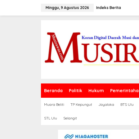
L
e
Minggu, 9 Agustus 2026
Indeks Berita
w
a
t
i
k
e
k
o
n
t
e
n
Beranda
Politik
Hukum
Pemerintaha
Muara Beliti
TP Kepungut
Jayaloka
BTS Ulu
STL Ulu
Selangit