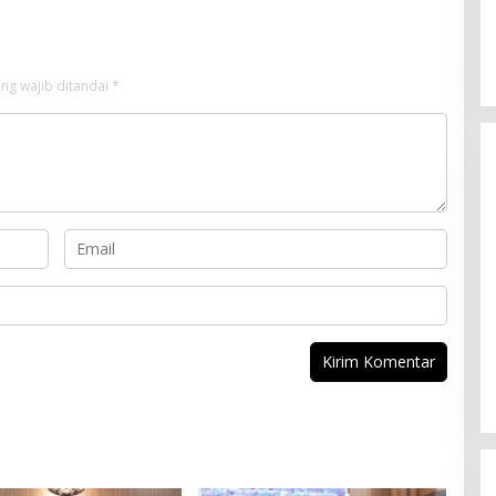
ng wajib ditandai
*