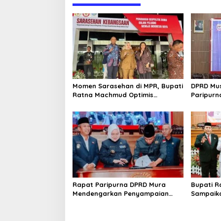
g
a
s
i
p
o
Momen Sarasehan di MPR, Bupati
DPRD Mus
s
Ratna Machmud Optimis
Paripur
Temukan Langkah Konkret Atasi
Strategi
Masalah Geopolitik Global
Rapat Paripurna DPRD Mura
Bupati 
Mendengarkan Penyampaian
Sampaika
LKPJ Bupati Tahun 2024
Pada Sid
Musi Ra