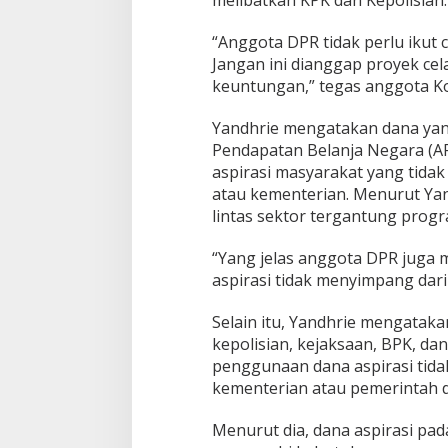
melibatkan KPK dan Kepolisian.
d
a
“Anggota DPR tidak perlu ikut
k
P
Jangan ini dianggap proyek ce
e
keuntungan,” tegas anggota Kom
r
l
Yandhrie mengatakan dana ya
u
Pendapatan Belanja Negara (
C
u
aspirasi masyarakat yang tida
r
atau kementerian. Menurut Yand
i
lintas sektor tergantung prog
g
a
“Yang jelas anggota DPR juga
,
P
aspirasi tidak menyimpang dari 
r
o
Selain itu, Yandhrie mengatak
g
kepolisian, kejaksaan, BPK, da
r
penggunaan dana aspirasi tid
a
m
kementerian atau pemerintah 
n
y
Menurut dia, dana aspirasi pad
a