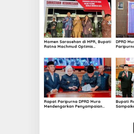
Momen Sarasehan di MPR, Bupati
DPRD Mus
Ratna Machmud Optimis
Paripur
Temukan Langkah Konkret Atasi
Strategi
Masalah Geopolitik Global
Rapat Paripurna DPRD Mura
Bupati 
Mendengarkan Penyampaian
Sampaika
LKPJ Bupati Tahun 2024
Pada Sid
Musi Ra