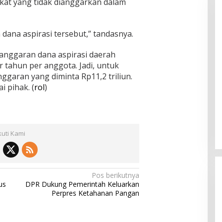
at yang tidak dianggarkan dalam
 dana aspirasi tersebut,” tandasnya.
nggaran dana aspirasi daerah
er tahun per anggota. Jadi, untuk
garan yang diminta Rp11,2 triliun.
i pihak. (
rol
)
kuti Kami
Pos berikutnya
us
DPR Dukung Pemerintah Keluarkan
Perpres Ketahanan Pangan