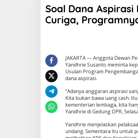
o
Soal Dana Aspirasi 
a
l
Curiga, Programny
D
a
n
a
A
s
p
i
JAKARTA — Anggota Dewan Perw
r
Yandhrie Susanto meminta kepa
a
Usulan Program Pengembangan
s
dana aspirasi.
i
D
P
“Adanya anggaran aspirasi sang
R
Kita bukan bawa uang cash. It
,
kementerian lembaga, kita ha
P
Yandhrie di Gedung DPR, Selasa 
A
N
:
Yandhrie menjelaskan pelaksaa
t
undang. Sementara itu untuk p
i