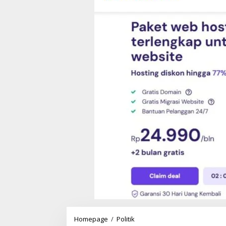
Homepage
/
Politik
S