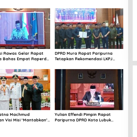
i Rawas Gelar Rapat
DPRD Mura Rapat Paripurna
na Bahas Empat Raperda
Tetapkan Rekomendasi LKPJ
s 2025
2024, Fokus Perbaikan Pelayanan
Publik dan Penguatan Ekonomi
Daerah
Ratna Machmud
Yulian Effendi Pimpin Rapat
n Visi Misi ‘Mantabkan’
Paripurna DPRD Kota Lubuk
ang Paripurna DPRD
Linggau, Agenda Dengarkan
was
Paparan Visi Misi Wali Kota