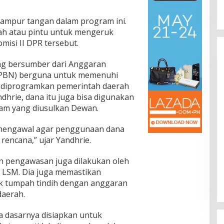
 campur tangan dalam program ini.
lah atau pintu untuk mengeruk
isi II DPR tersebut.
ng bersumber dari Anggaran
APBN) berguna untuk memenuhi
k diprogramkan pemerintah daerah
hrie, dana itu juga bisa digunakan
ram yang diusulkan Dewan.
 mengawal agar penggunaan dana
rencana,” ujar Yandhrie.
an pengawasan juga dilakukan oleh
n LSM. Dia juga memastikan
ak tumpah tindih dengan anggaran
daerah.
a dasarnya disiapkan untuk