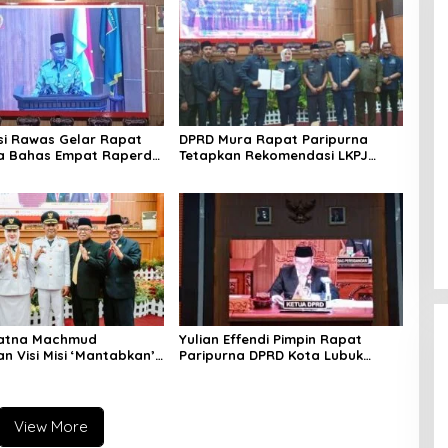
i Rawas Gelar Rapat
DPRD Mura Rapat Paripurna
na Bahas Empat Raperda
Tetapkan Rekomendasi LKPJ
s 2025
2024, Fokus Perbaikan Pelayanan
Publik dan Penguatan Ekonomi
Daerah
Ratna Machmud
Yulian Effendi Pimpin Rapat
n Visi Misi ‘Mantabkan’
Paripurna DPRD Kota Lubuk
ang Paripurna DPRD
Linggau, Agenda Dengarkan
was
Paparan Visi Misi Wali Kota
View More