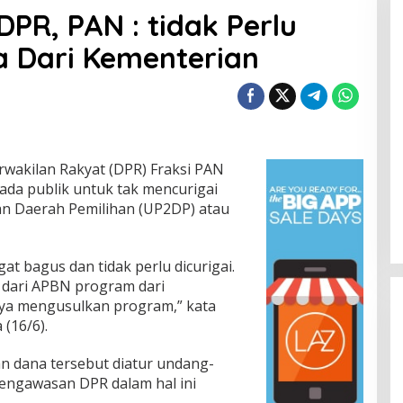
DPR, PAN : tidak Perlu
a Dari Kementerian
akilan Rakyat (DPR) Fraksi PAN
da publik untuk tak mencurigai
 Daerah Pemilihan (UP2DP) atau
at bagus dan tidak perlu dicurigai.
u dari APBN program dari
nya mengusulkan program,” kata
(16/6).
n dana tersebut diatur undang-
engawasan DPR dalam hal ini