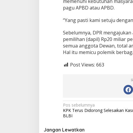
memenuhi kebutuhan masyarak
D
pagu APBD atau APBD.
a
r
i
“Yang pasti kami setuju dengan
K
e
Sebelumnya, DPR mengajukan a
m
pemilihan (dapil) Rp20 miliar p
e
semua anggota Dewan, total ang
n
t
Hal itu memicu polemik berbaga
e
r
Post Views:
663
i
a
n
I
N
Pos sebelumnya
KPK Terus Didorong Selesaikan Kas
a
BLBI
v
i
Jangan Lewatkan