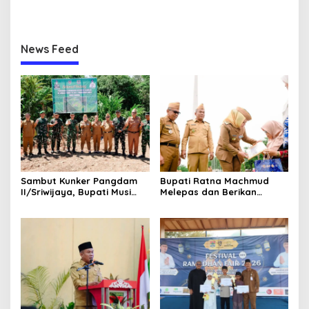
Rawas yang Dilantik Bulan
Bupati Ratna Machmud
Februari 2026
Harapkan Optimalisasi
Pertanian Berlanjut
News Feed
Sambut Kunker Pangdam
Bupati Ratna Machmud
II/Sriwijaya, Bupati Musi
Melepas dan Berikan
Rawas Dampingi Meninjau
Penghargaan kepada 57
Pembangunan Yonif
ASN Purna Tugas Pemkab
947/Pangeran Amin
Musi Rawas