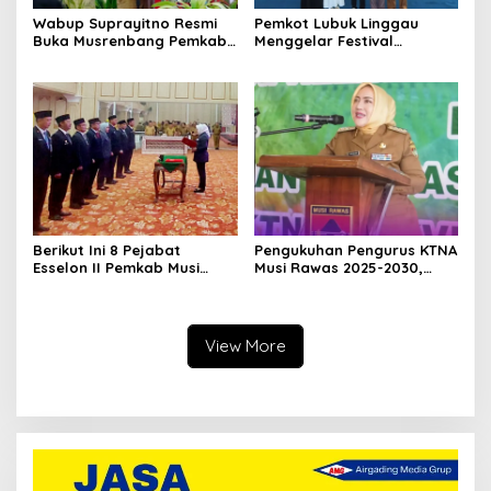
Wabup Suprayitno Resmi
Pemkot Lubuk Linggau
Buka Musrenbang Pemkab
Menggelar Festival
Musi Rawas 2027, Tetapkan
Ramadan Fair, Komitmen
Pembangunan Daerah
Hadirkan Event Bernuansa
Terencana
Religius
Berikut Ini 8 Pejabat
Pengukuhan Pengurus KTNA
Esselon II Pemkab Musi
Musi Rawas 2025-2030,
Rawas yang Dilantik Bulan
Bupati Ratna Machmud
Februari 2026
Harapkan Optimalisasi
Pertanian Berlanjut
View More