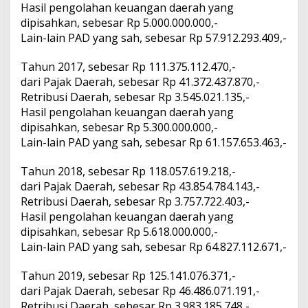
2
Hasil pengolahan keuangan daerah yang
0
dipisahkan, sebesar Rp 5.000.000.000,-
1
Lain-lain PAD yang sah, sebesar Rp 57.912.293.409,-
6
-
Tahun 2017, sebesar Rp 111.375.112.470,-
2
0
dari Pajak Daerah, sebesar Rp 41.372.437.870,-
2
Retribusi Daerah, sebesar Rp 3.545.021.135,-
1
Hasil pengolahan keuangan daerah yang
dipisahkan, sebesar Rp 5.300.000.000,-
Lain-lain PAD yang sah, sebesar Rp 61.157.653.463,-
Tahun 2018, sebesar Rp 118.057.619.218,-
dari Pajak Daerah, sebesar Rp 43.854.784.143,-
Retribusi Daerah, sebesar Rp 3.757.722.403,-
Hasil pengolahan keuangan daerah yang
dipisahkan, sebesar Rp 5.618.000.000,-
Lain-lain PAD yang sah, sebesar Rp 64.827.112.671,-
Tahun 2019, sebesar Rp 125.141.076.371,-
dari Pajak Daerah, sebesar Rp 46.486.071.191,-
Retribusi Daerah, sebesar Rp 3.983.185.748,-