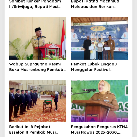
Sambut Kunker Pangdam
Bupati Ratna Machmud
II/Sriwijaya, Bupati Musi
Melepas dan Berikan
Rawas Dampingi Meninjau
Penghargaan kepada 57
Pembangunan Yonif
ASN Purna Tugas Pemkab
947/Pangeran Amin
Musi Rawas
Wabup Suprayitno Resmi
Pemkot Lubuk Linggau
Buka Musrenbang Pemkab
Menggelar Festival
Musi Rawas 2027, Tetapkan
Ramadan Fair, Komitmen
Pembangunan Daerah
Hadirkan Event Bernuansa
Terencana
Religius
Berikut Ini 8 Pejabat
Pengukuhan Pengurus KTNA
Esselon II Pemkab Musi
Musi Rawas 2025-2030,