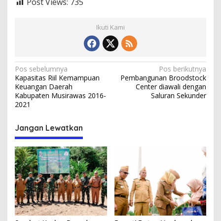
Post Views:
735
Ikuti Kami
N
Pos sebelumnya
Pos berikutnya
Kapasitas Riil Kemampuan
Pembangunan Broodstock
a
Keuangan Daerah
Center diawali dengan
v
Kabupaten Musirawas 2016-
Saluran Sekunder
2021
i
g
Jangan Lewatkan
a
s
i
p
o
s