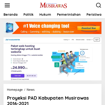
L
e
w
a
Beranda
Politik
Hukum
Pemerintahan
Peristiwa
t
i
k
e
k
o
n
t
e
n
Homepage
/
News
P
r
Proyeksi PAD Kabupaten Musirawas
o
y
2016-2021