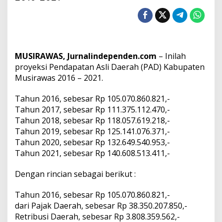
e
k
s
i
P
A
MUSIRAWAS, Jurnalindependen.com
– Inilah
D
K
proyeksi Pendapatan Asli Daerah (PAD) Kabupaten
a
Musirawas 2016 – 2021.
b
u
Tahun 2016, sebesar Rp 105.070.860.821,-
p
Tahun 2017, sebesar Rp 111.375.112.470,-
a
t
Tahun 2018, sebesar Rp 118.057.619.218,-
e
Tahun 2019, sebesar Rp 125.141.076.371,-
n
Tahun 2020, sebesar Rp 132.649.540.953,-
M
Tahun 2021, sebesar Rp 140.608.513.411,-
u
s
i
Dengan rincian sebagai berikut :
r
a
Tahun 2016, sebesar Rp 105.070.860.821,-
w
dari Pajak Daerah, sebesar Rp 38.350.207.850,-
a
Retribusi Daerah, sebesar Rp 3.808.359.562,-
s