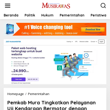
L
e
w
a
Beranda
Politik
Hukum
Pemerintahan
Peristiwa
t
i
k
e
k
o
n
t
e
n
Homepage
/
Pemerintahan
P
e
Pemkab Mura Tingkatkan Pelayanan
m
k
Uji Kendaraan Bermotor dengan