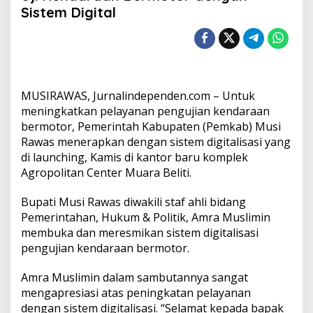
a
Sistem Digital
b
M
u
r
a
T
i
MUSIRAWAS, Jurnalindependen.com – Untuk
n
meningkatkan pelayanan pengujian kendaraan
g
bermotor, Pemerintah Kabupaten (Pemkab) Musi
k
Rawas menerapkan dengan sistem digitalisasi yang
a
t
di launching, Kamis di kantor baru komplek
k
Agropolitan Center Muara Beliti.
a
n
Bupati Musi Rawas diwakili staf ahli bidang
P
Pemerintahan, Hukum & Politik, Amra Muslimin
e
l
membuka dan meresmikan sistem digitalisasi
a
pengujian kendaraan bermotor.
y
a
Amra Muslimin dalam sambutannya sangat
n
mengapresiasi atas peningkatan pelayanan
a
n
dengan sistem digitalisasi. “Selamat kepada bapak