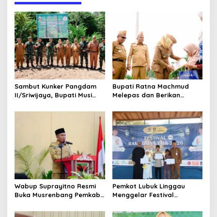
g
a
s
i
p
o
s
Sambut Kunker Pangdam
Bupati Ratna Machmud
II/Sriwijaya, Bupati Musi
Melepas dan Berikan
Rawas Dampingi Meninjau
Penghargaan kepada 57
Pembangunan Yonif
ASN Purna Tugas Pemkab
947/Pangeran Amin
Musi Rawas
Wabup Suprayitno Resmi
Pemkot Lubuk Linggau
Buka Musrenbang Pemkab
Menggelar Festival
Musi Rawas 2027, Tetapkan
Ramadan Fair, Komitmen
Pembangunan Daerah
Hadirkan Event Bernuansa