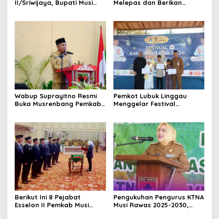
II/Sriwijaya, Bupati Musi
Melepas dan Berikan
Rawas Dampingi Meninjau
Penghargaan kepada 57
Pembangunan Yonif
ASN Purna Tugas Pemkab
947/Pangeran Amin
Musi Rawas
Wabup Suprayitno Resmi
Pemkot Lubuk Linggau
Buka Musrenbang Pemkab
Menggelar Festival
Musi Rawas 2027, Tetapkan
Ramadan Fair, Komitmen
Pembangunan Daerah
Hadirkan Event Bernuansa
Terencana
Religius
Berikut Ini 8 Pejabat
Pengukuhan Pengurus KTNA
Esselon II Pemkab Musi
Musi Rawas 2025-2030,
Rawas yang Dilantik Bulan
Bupati Ratna Machmud