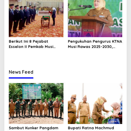
Terencana
Religius
Berikut Ini 8 Pejabat
Pengukuhan Pengurus KTNA
Esselon II Pemkab Musi
Musi Rawas 2025-2030,
Rawas yang Dilantik Bulan
Bupati Ratna Machmud
Februari 2026
Harapkan Optimalisasi
Pertanian Berlanjut
News Feed
Sambut Kunker Pangdam
Bupati Ratna Machmud