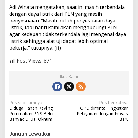
n
Adi Winata mengatakan, saat ini masih terkendala
S
dengan daya listrik dari PLN yang masih
i
s
penyesuaian. “Masih butuh penyesuaian daya
t
listrik, tapi nanti kami akan menghubungi PLN
e
agar kedepan tidak terkendala lagi mengenai daya
m
listrik sehingga alat uji dapat lebih optimal
D
bekerja,” tutupnya. (ff)
i
g
i
Post Views:
871
t
a
l
Ikuti Kami
N
Pos sebelumnya
Pos berikutnya
Diduga Tanah Kavling
OPD diminta Tingkatkan
a
Perumahan PNS Beliti
Pelayanan dengan Inovasi
v
Banyak Dijual Oknum
Baru
i
Jangan Lewatkan