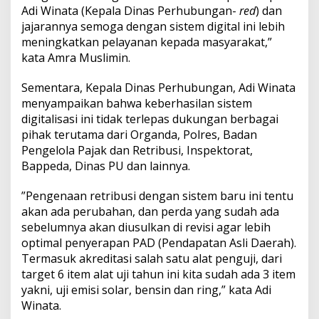
U
Adi Winata (Kepala Dinas Perhubungan-
red
) dan
j
jajarannya semoga dengan sistem digital ini lebih
i
meningkatkan pelayanan kepada masyarakat,”
K
kata Amra Muslimin.
e
n
d
Sementara, Kepala Dinas Perhubungan, Adi Winata
a
menyampaikan bahwa keberhasilan sistem
r
digitalisasi ini tidak terlepas dukungan berbagai
a
pihak terutama dari Organda, Polres, Badan
a
n
Pengelola Pajak dan Retribusi, Inspektorat,
B
Bappeda, Dinas PU dan lainnya.
e
r
”Pengenaan retribusi dengan sistem baru ini tentu
m
akan ada perubahan, dan perda yang sudah ada
o
t
sebelumnya akan diusulkan di revisi agar lebih
o
optimal penyerapan PAD (Pendapatan Asli Daerah).
r
Termasuk akreditasi salah satu alat penguji, dari
d
target 6 item alat uji tahun ini kita sudah ada 3 item
e
n
yakni, uji emisi solar, bensin dan ring,” kata Adi
g
Winata.
a