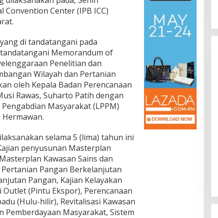
ng dilaksanakan pada, Senin
al Convention Center (IPB ICC)
rat.
 yang di tandatangani pada
i tandatangani Memorandum of
elenggaraan Penelitian dan
bangan Wilayah dan Pertanian
akan oleh Kepala Badan Perencanaan
usi Rawas, Suharto Patih dengan
n Pengabdian Masyarakat (LPPM)
ri Hermawan.
aksanakan selama 5 (lima) tahun ini
 Kajian penyusunan Masterplan
 Masterplan Kawasan Sains dan
 Pertanian Pangan Berkelanjutan
njutan Pangan, Kajian Kelayakan
Outlet (Pintu Ekspor), Perencanaan
u (Hulu-hilir), Revitalisasi Kawasan
n Pemberdayaan Masyarakat, Sistem