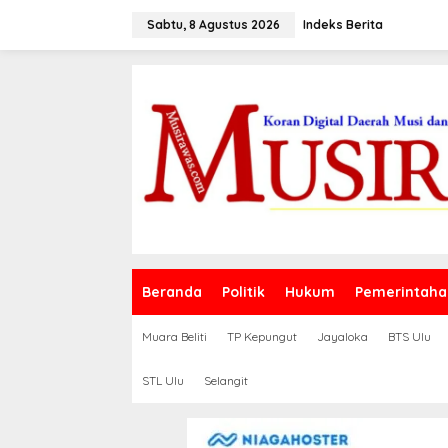
L
e
Sabtu, 8 Agustus 2026
Indeks Berita
w
a
t
i
k
e
k
o
n
t
e
n
Beranda
Politik
Hukum
Pemerintaha
Muara Beliti
TP Kepungut
Jayaloka
BTS Ulu
STL Ulu
Selangit