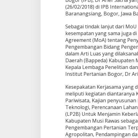
Bogor (IPB), Dr Arief Satria ya
P
(26/02/2018) di IPB Internation
e
Baranangsiang, Bogor, Jawa Ba
m
k
a
Sebagai tindak lanjut dari MoU
b
kesempatan yang sama juga d
M
Agreement (MoA) tentang Peny
u
Pengembangan Bidang Pengem
r
a
dalam Arti Luas yang dilaksan
G
Daerah (Bappeda) Kabupaten M
a
Kepala Lembaga Penelitian da
n
Institut Pertanian Bogor, Dr A
d
e
n
Kesepakatan Kerjasama yang dil
g
meliputi kegiatan diantaranya
I
Pariwisata, Kajian penyusunan
P
Teknologi, Perencanaan Lahan
B
(LP2B) Untuk Menjamin Keberla
Kabupaten Musi Rawas sebagai 
Pengembangan Pertanian Terpad
Agropolitan, Pendampingan da