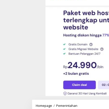
Homepage
/
Pemerintahan
O