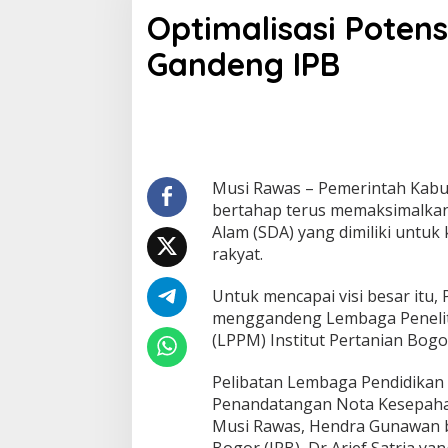
p
Optimalisasi Poten
t
i
Gandeng IPB
m
a
l
i
s
a
s
i
Musi Rawas – Pemerintah Kabu
P
bertahap terus memaksimalka
o
Alam (SDA) yang dimiliki untu
t
rakyat.
e
n
s
Untuk mencapai visi besar itu
i
menggandeng Lembaga Penelit
D
(LPPM) Institut Pertanian Bogo
a
e
Pelibatan Lembaga Pendidikan 
r
a
Penandatangan Nota Kesepaha
h
Musi Rawas, Hendra Gunawan b
,