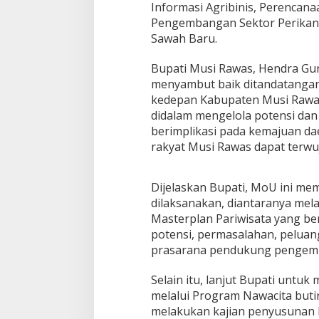
Informasi Agribinis, Perencan
Pengembangan Sektor Perikana
Sawah Baru.
Bupati Musi Rawas, Hendra Gu
menyambut baik ditandatangani
kedepan Kabupaten Musi Rawas
didalam mengelola potensi da
berimplikasi pada kemajuan d
rakyat Musi Rawas dapat terwu
Dijelaskan Bupati, MoU ini mem
dilaksanakan, diantaranya me
Masterplan Pariwisata yang be
potensi, permasalahan, peluan
prasarana pendukung pengemb
Selain itu, lanjut Bupati untu
melalui Program Nawacita butir
melakukan kajian penyusunan 