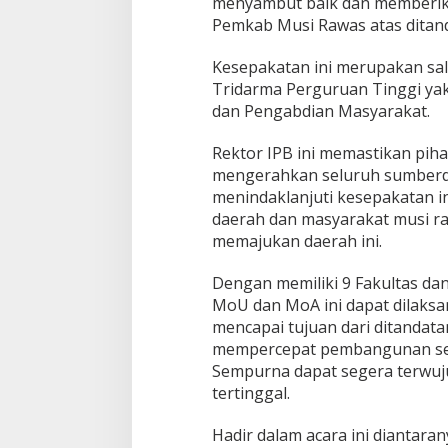
menyambut baik dan memberika
Pemkab Musi Rawas atas ditan
Kesepakatan ini merupakan sala
Tridarma Perguruan Tinggi yakn
dan Pengabdian Masyarakat.
Rektor IPB ini memastikan pih
mengerahkan seluruh sumber
menindaklanjuti kesepakatan 
daerah dan masyarakat musi 
memajukan daerah ini.
Dengan memiliki 9 Fakultas dan
MoU dan MoA ini dapat dilaksa
mencapai tujuan dari ditandata
mempercepat pembangunan se
Sempurna dapat segera terwuju
tertinggal.
Hadir dalam acara ini diantara