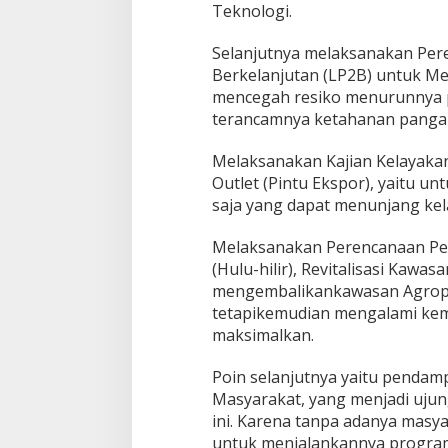
Teknologi.
Selanjutnya melaksanakan Per
Berkelanjutan (LP2B) untuk M
mencegah resiko menurunnya 
terancamnya ketahanan panga
Melaksanakan Kajian Kelayaka
Outlet (Pintu Ekspor), yaitu u
saja yang dapat menunjang kela
Melaksanakan Perencanaan P
(Hulu-hilir), Revitalisasi Kawa
mengembalikankawasan Agropo
tetapikemudian mengalami kem
maksimalkan.
Poin selanjutnya yaitu penda
Masyarakat, yang menjadi ujun
ini. Karena tanpa adanya mas
untuk menjalankannya program i