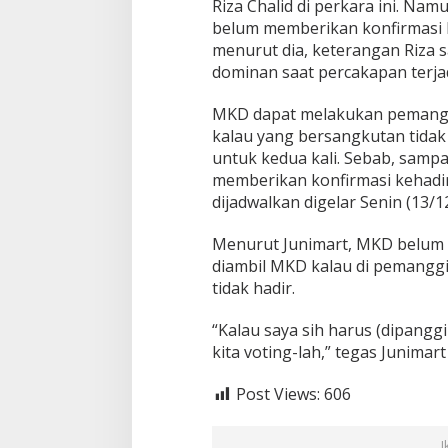
Riza Chalid di perkara ini. Na
z
a
belum memberikan konfirmasi k
C
menurut dia, keterangan Riza 
h
dominan saat percakapan terjad
a
l
MKD dapat melakukan pemanggi
i
d
kalau yang bersangkutan tida
untuk kedua kali. Sebab, sampai 
memberikan konfirmasi kehadi
dijadwalkan digelar Senin (13/12
Menurut Junimart, MKD belum
diambil MKD kalau di pemanggi
tidak hadir.
“Kalau saya sih harus (dipanggi
kita voting-lah,” tegas Junimart 
Post Views:
606
I