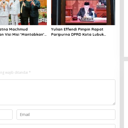
Ratna Machmud
Yulian Effendi Pimpin Rapat
n Visi Misi ‘Mantabkan’
Paripurna DPRD Kota Lubuk
ang Paripurna DPRD
Linggau, Agenda Dengarkan
was
Paparan Visi Misi Wali Kota
ng wajib ditandai
*