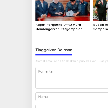
Rapat Paripurna DPRD Mura
Bupati 
Mendengarkan Penyampaian
Sampaika
LKPJ Bupati Tahun 2024
Pada Sid
Musi Ra
Tinggalkan Balasan
Alamat email Anda tidak akan dipublikasikan.
Ruas ya