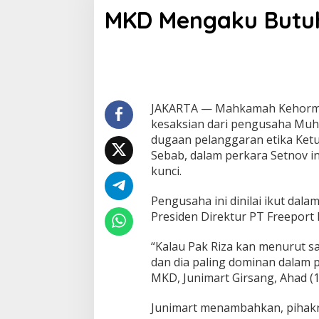
K
MKD Mengaku Butuh 
D
M
e
n
g
a
k
u
JAKARTA — Mahkamah Kehorm
B
kesaksian dari pengusaha Muh
u
dugaan pelanggaran etika Ketu
t
Sebab, dalam perkara Setnov ini,
u
kunci.
h
K
e
Pengusaha ini dinilai ikut dal
s
Presiden Direktur PT Freeport
a
k
“Kalau Pak Riza kan menurut sa
s
i
dan dia paling dominan dalam 
a
MKD, Junimart Girsang, Ahad (1
n
R
Junimart menambahkan, pihakn
i