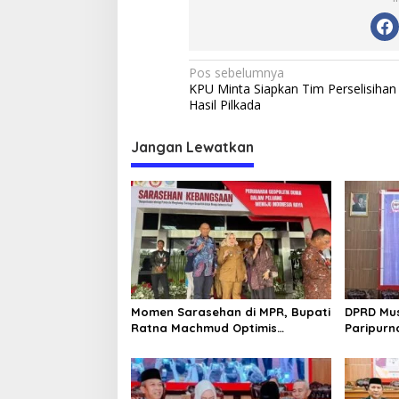
N
Pos sebelumnya
KPU Minta Siapkan Tim Perselisihan
a
Hasil Pilkada
v
i
Jangan Lewatkan
g
a
s
i
p
o
Momen Sarasehan di MPR, Bupati
DPRD Mus
s
Ratna Machmud Optimis
Paripur
Temukan Langkah Konkret Atasi
Strategi
Masalah Geopolitik Global