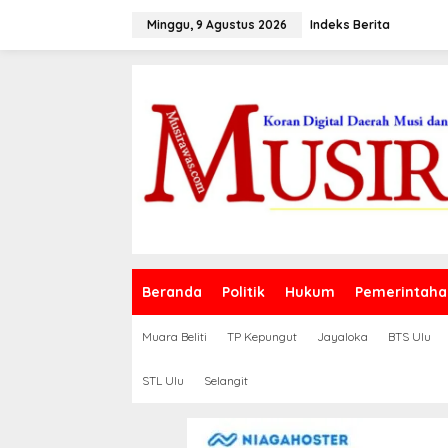
L
e
Minggu, 9 Agustus 2026
Indeks Berita
w
a
t
i
k
e
k
o
n
t
e
n
Beranda
Politik
Hukum
Pemerintaha
Muara Beliti
TP Kepungut
Jayaloka
BTS Ulu
STL Ulu
Selangit