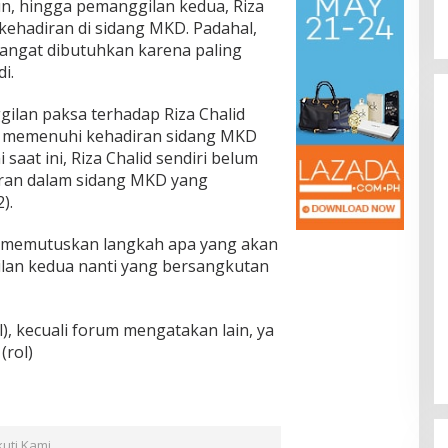
mun, hingga pemanggilan kedua, Riza
ehadiran di sidang MKD. Padahal,
sangat dibutuhkan karena paling
i.
lan paksa terhadap Riza Chalid
k memenuhi kehadiran sidang MKD
saat ini, Riza Chalid sendiri belum
ran dalam sidang MKD yang
).
 memutuskan langkah apa yang akan
lan kedua nanti yang bersangkutan
l), kecuali forum mengatakan lain, ya
(rol)
kuti Kami