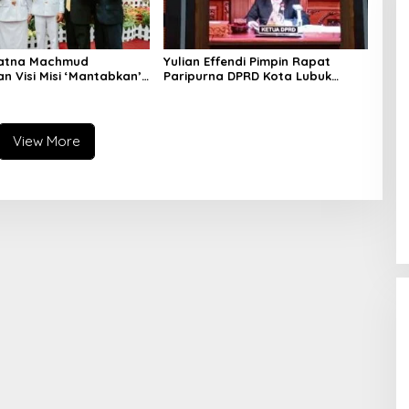
Ratna Machmud
Yulian Effendi Pimpin Rapat
n Visi Misi ‘Mantabkan’
Paripurna DPRD Kota Lubuk
ang Paripurna DPRD
Linggau, Agenda Dengarkan
was
Paparan Visi Misi Wali Kota
View More