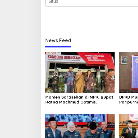
News Feed
Momen Sarasehan di MPR, Bupati
DPRD Mus
Ratna Machmud Optimis
Paripur
Temukan Langkah Konkret Atasi
Strategi
Masalah Geopolitik Global