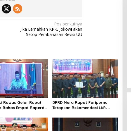
Pos berikutnya
Jika Lemahkan KPK, Jokowi akan
Setop Pembahasan Revisi UU
i Rawas Gelar Rapat
DPRD Mura Rapat Paripurna
na Bahas Empat Raperda
Tetapkan Rekomendasi LKPJ
s 2025
2024, Fokus Perbaikan Pelayanan
Publik dan Penguatan Ekonomi
Daerah