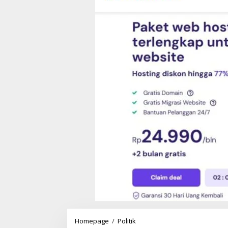
Homepage
/
Politik
M