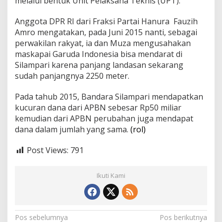
melalui bentuk Unit Pelaksana Teknis (UPT).
V
D
Anggota DPR RI dari Fraksi Partai Hanura Fauzih
P
Amro mengatakan, pada Juni 2015 nanti, sebagai
R
perwakilan rakyat, ia dan Muza mengusahakan
maskapai Garuda Indonesia bisa mendarat di
Silampari karena panjang landasan sekarang
sudah panjangnya 2250 meter.
Pada tahub 2015, Bandara Silampari mendapatkan
kucuran dana dari APBN sebesar Rp50 miliar
kemudian dari APBN perubahan juga mendapat
dana dalam jumlah yang sama.
(rol)
Post Views:
791
Ikuti Kami
N
Pos sebelumnya
Pos berikutnya