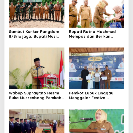
Sambut Kunker Pangdam
Bupati Ratna Machmud
II/Sriwijaya, Bupati Musi
Melepas dan Berikan
Rawas Dampingi Meninjau
Penghargaan kepada 57
Pembangunan Yonif
ASN Purna Tugas Pemkab
947/Pangeran Amin
Musi Rawas
Wabup Suprayitno Resmi
Pemkot Lubuk Linggau
Buka Musrenbang Pemkab
Menggelar Festival
Musi Rawas 2027, Tetapkan
Ramadan Fair, Komitmen
Pembangunan Daerah
Hadirkan Event Bernuansa
Terencana
Religius