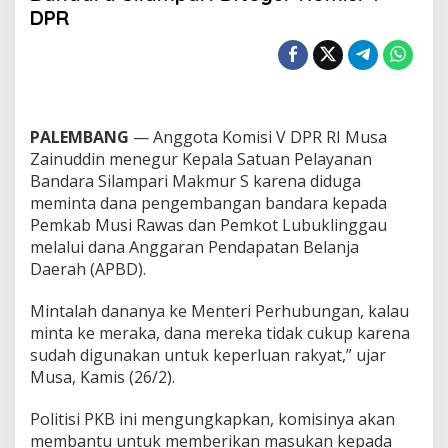
a
DPR
A
n
g
g
a
r
a
PALEMBANG
— Anggota Komisi V DPR RI Musa
n
Zainuddin menegur Kepala Satuan Pelayanan
P
Bandara Silampari Makmur S karena diduga
e
meminta dana pengembangan bandara kepada
m
d
Pemkab Musi Rawas dan Pemkot Lubuklinggau
a
melalui dana Anggaran Pendapatan Belanja
,
Daerah (APBD).
K
e
Mintalah dananya ke Menteri Perhubungan, kalau
p
a
minta ke meraka, dana mereka tidak cukup karena
l
sudah digunakan untuk keperluan rakyat,” ujar
a
Musa, Kamis (26/2).
B
a
Politisi PKB ini mengungkapkan, komisinya akan
n
d
membantu untuk memberikan masukan kepada