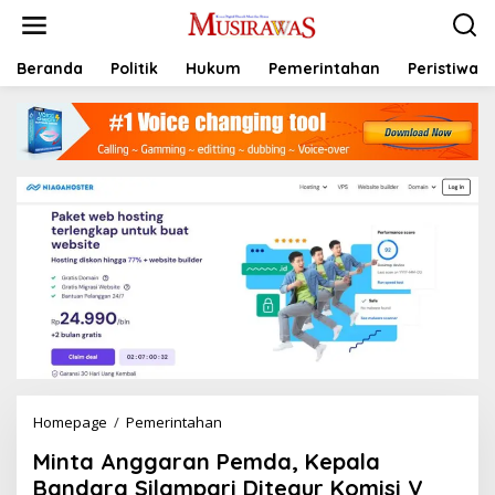
L
e
w
a
Beranda
Politik
Hukum
Pemerintahan
Peristiwa
t
i
k
e
k
o
n
t
e
n
Homepage
/
Pemerintahan
M
i
Minta Anggaran Pemda, Kepala
n
t
Bandara Silampari Ditegur Komisi V