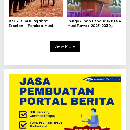
Berikut Ini 8 Pejabat
Pengukuhan Pengurus KTNA
Esselon II Pemkab Musi
Musi Rawas 2025-2030,
Rawas yang Dilantik Bulan
Bupati Ratna Machmud
Februari 2026
Harapkan Optimalisasi
Pertanian Berlanjut
View More