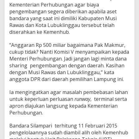
a
Kementerian Perhubungan agar biaya
r
pengembangan segera diberikan apabila aset
a
bandara yang saat ini dimiliki Kabupaten Musi
S
Rawas dan Kota Lubuklinggau tersebut telah
i
l
diserahkan ke Kemenhub.
a
m
“Anggaran Rp 500 miliar bagaimana Pak Makmur,
p
cukup tidak? Nanti Komisi V menyampaikan kepada
a
Menteri Perhubungan. Jadi jangan lagi minta dana
r
i
sharing pengembangan dengan daerah. Kasihan
D
dengan Musi Rawas dan Lubuklinggau,” kata
i
anggota DPR dari daerah pemilihan Lampung ini.
t
e
Ia mengingatkan agar masalah pembebasan lahan
g
u
untuk keperluan perluasan
runway
, terminal serta
r
apron diajukan langsung kepada Kementerian
K
Perhubungan.
o
m
Bandara Silampari terhitung 11 Februari 2015
i
s
pengelolaannya sudah diambil alih oleh Kemenhub
i