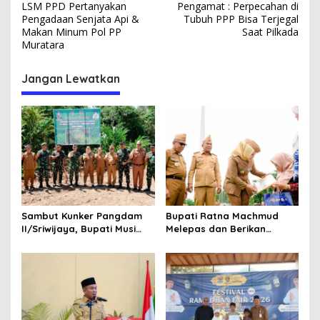
LSM PPD Pertanyakan
Pengamat : Perpecahan di
a
Pengadaan Senjata Api &
Tubuh PPP Bisa Terjegal
v
Makan Minum Pol PP
Saat Pilkada
Muratara
i
g
Jangan Lewatkan
a
s
i
p
o
s
Sambut Kunker Pangdam
Bupati Ratna Machmud
II/Sriwijaya, Bupati Musi
Melepas dan Berikan
Rawas Dampingi Meninjau
Penghargaan kepada 57
Pembangunan Yonif
ASN Purna Tugas Pemkab
947/Pangeran Amin
Musi Rawas