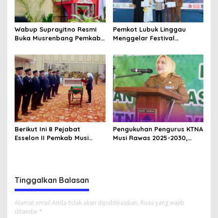
Wabup Suprayitno Resmi
Pemkot Lubuk Linggau
Buka Musrenbang Pemkab
Menggelar Festival
Musi Rawas 2027, Tetapkan
Ramadan Fair, Komitmen
Pembangunan Daerah
Hadirkan Event Bernuansa
Terencana
Religius
Berikut Ini 8 Pejabat
Pengukuhan Pengurus KTNA
Esselon II Pemkab Musi
Musi Rawas 2025-2030,
Rawas yang Dilantik Bulan
Bupati Ratna Machmud
Februari 2026
Harapkan Optimalisasi
Pertanian Berlanjut
Tinggalkan Balasan
Alamat email Anda tidak akan dipublikasikan.
Ruas yang wajib
ditandai
*