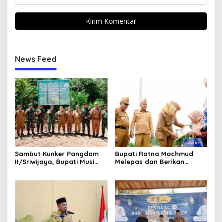
News Feed
Sambut Kunker Pangdam
Bupati Ratna Machmud
II/Sriwijaya, Bupati Musi
Melepas dan Berikan
Rawas Dampingi Meninjau
Penghargaan kepada 57
Pembangunan Yonif
ASN Purna Tugas Pemkab
947/Pangeran Amin
Musi Rawas