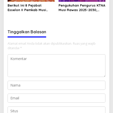
Berikut Ini 8 Pejabat
Pengukuhan Pengurus KTNA
Esselon II Pemkab Musi
Musi Rawas 2025-2030,
Rawas yang Dilantik Bulan
Bupati Ratna Machmud
Februari 2026
Harapkan Optimalisasi
Pertanian Berlanjut
Tinggalkan Balasan
Alamat email Anda tidak akan dipublikasikan.
Ruas yang wajib
ditandai
*