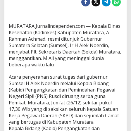
n
k
e
s
M
MURATARA,Jurnalindependen.com — Kepala Dinas
u
Kesehatan (Kadinkes) Kabupaten Muratara, A
r
Rahman Achmad, resmi ditunjuk Gubernur
a
t
Sumatera Selatan (Sumsel), Ir H Alek Noerdin,
a
menjabat Plt. Sekretaris Daertah (Sekda) Muratara,
r
menggantikan. M Ali yang meninggal dunia
a
beberapa waktu lalu.
P
l
t
Acara penyerahan surat tugas dari gubernur
S
Sumsel H Alek Noerdin melalui Kepala Bidang
e
(Kabid) Pengangkatan dan Pemindahan Pegawai
k
Negeri Sipil (PNS) Rusdi diruang serba guna
d
a
Pemkab Muratara, Jum'at (26/12) sekitar pukul
M
17,30 Wib yang di saksikan seluruh kepala Satuan
u
Kerja Pegawai Daerah (SKPD) dan sejumlah Camat
r
yang bertugas di Kabupaten Muratara.
a
Kepala Bidang (Kabid) Pengangkatan dan
t