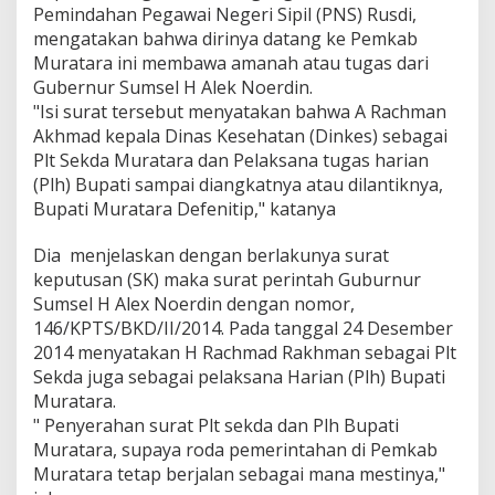
a
Pemindahan Pegawai Negeri Sipil (PNS) Rusdi,
r
mengatakan bahwa dirinya datang ke Pemkab
a
Muratara ini membawa amanah atau tugas dari
Gubernur Sumsel H Alek Noerdin.
"Isi surat tersebut menyatakan bahwa A Rachman
Akhmad kepala Dinas Kesehatan (Dinkes) sebagai
Plt Sekda Muratara dan Pelaksana tugas harian
(Plh) Bupati sampai diangkatnya atau dilantiknya,
Bupati Muratara Defenitip," katanya
Dia menjelaskan dengan berlakunya surat
keputusan (SK) maka surat perintah Guburnur
Sumsel H Alex Noerdin dengan nomor,
146/KPTS/BKD/II/2014. Pada tanggal 24 Desember
2014 menyatakan H Rachmad Rakhman sebagai Plt
Sekda juga sebagai pelaksana Harian (Plh) Bupati
Muratara.
" Penyerahan surat Plt sekda dan Plh Bupati
Muratara, supaya roda pemerintahan di Pemkab
Muratara tetap berjalan sebagai mana mestinya,"