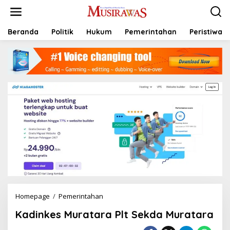
L
e
w
a
Beranda
Politik
Hukum
Pemerintahan
Peristiwa
t
i
k
e
k
o
n
t
e
n
Homepage
/
Pemerintahan
K
a
Kadinkes Muratara Plt Sekda Muratara
d
i