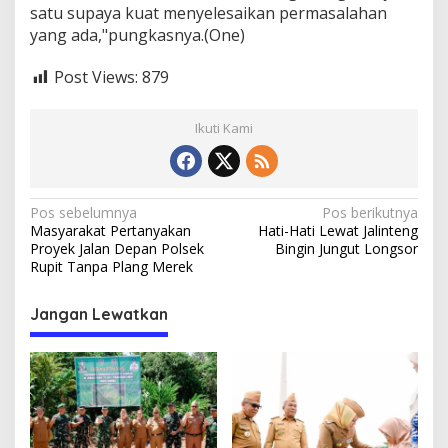
satu supaya kuat menyelesaikan permasalahan
yang ada,"pungkasnya.(One)
Post Views:
879
Ikuti Kami
N
Pos sebelumnya
Pos berikutnya
Masyarakat Pertanyakan
Hati-Hati Lewat Jalinteng
a
Proyek Jalan Depan Polsek
Bingin Jungut Longsor
v
Rupit Tanpa Plang Merek
i
Jangan Lewatkan
g
a
s
i
p