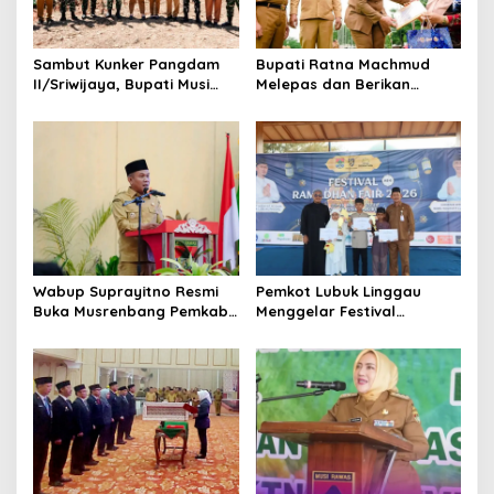
o
s
Sambut Kunker Pangdam
Bupati Ratna Machmud
II/Sriwijaya, Bupati Musi
Melepas dan Berikan
Rawas Dampingi Meninjau
Penghargaan kepada 57
Pembangunan Yonif
ASN Purna Tugas Pemkab
947/Pangeran Amin
Musi Rawas
Wabup Suprayitno Resmi
Pemkot Lubuk Linggau
Buka Musrenbang Pemkab
Menggelar Festival
Musi Rawas 2027, Tetapkan
Ramadan Fair, Komitmen
Pembangunan Daerah
Hadirkan Event Bernuansa
Terencana
Religius