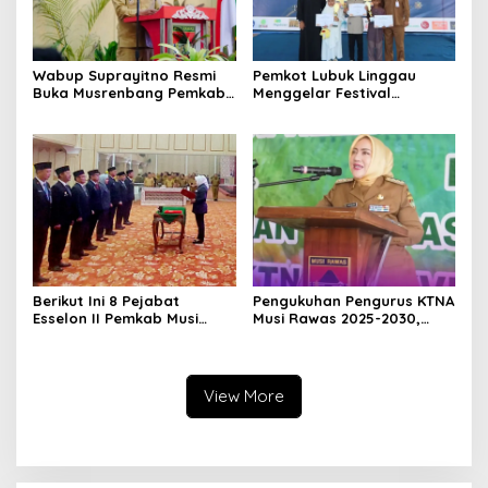
Wabup Suprayitno Resmi
Pemkot Lubuk Linggau
Buka Musrenbang Pemkab
Menggelar Festival
Musi Rawas 2027, Tetapkan
Ramadan Fair, Komitmen
Pembangunan Daerah
Hadirkan Event Bernuansa
Terencana
Religius
Berikut Ini 8 Pejabat
Pengukuhan Pengurus KTNA
Esselon II Pemkab Musi
Musi Rawas 2025-2030,
Rawas yang Dilantik Bulan
Bupati Ratna Machmud
Februari 2026
Harapkan Optimalisasi
Pertanian Berlanjut
View More