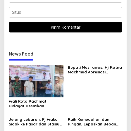
News Feed
Bupati Musirawas, Hj Ratna
Machmud Apresiasi
Gelaran Expo Apkasi 2024,
Ajang Promosi Potensi
Daerah
Wali Kota Rachmat
Hidayat Resmikan
Pembangunan RTLH Jadi
Layak Huni
Jelang Lebaran, Pj Wako
Raih Kemudahan dan
Sidak ke Pasar dan Stasiun
Ringan, Lepaskan Beban
KAI
Yang Tak Perlu