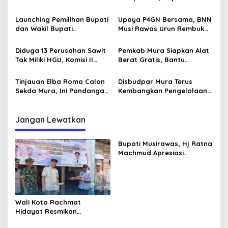
i
s
Sumsel, Ini Bentuk Apresiasi
Tanam Pohon di Hutan
2
Syiar Islam
Pelangi
Launching Pemilihan Bupati
Upaya P4GN Bersama, BNN
i
0
dan Wakil Bupati
Musi Rawas Urun Rembuk
2
p
Musirawas Sukses, Ini
Dengan Masyarakat
2
Harapan Komisioner KPU
o
Diduga 13 Perusahan Sawit
Pemkab Mura Siapkan Alat
Sumsel
Tak Miliki HGU, Komisi II
Berat Gratis, Bantu
s
DPRD Mura Siap
Masyarakat Buka Lahan
Tindaklanjuti
Tinjauan Elba Roma Calon
Disbudpar Mura Terus
Sekda Mura, Ini Pandangan
Kembangkan Pengelolaan
Mahasiswa HTN
Wisata, Terapkan Prinsip 3A
Jangan Lewatkan
Bupati Musirawas, Hj Ratna
Machmud Apresiasi
Gelaran Expo Apkasi 2024,
Ajang Promosi Potensi
Daerah
Wali Kota Rachmat
Hidayat Resmikan
Pembangunan RTLH Jadi