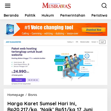
L
e
w
a
Beranda
Politik
Hukum
Pemerintahan
Peristiwa
t
i
k
e
k
o
n
t
e
n
Homepage
/
Bisnis
H
a
Harga Karet Sumsel Hari Ini,
r
g
Rp20.217/kg, ‘Naik’ Rp51/kg 17 Juni