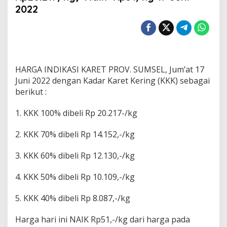
a
2022
K
a
r
e
t
S
u
HARGA INDIKASI KARET PROV. SUMSEL, Jum’at 17
m
Juni 2022 dengan Kadar Karet Kering (KKK) sebagai
s
berikut :
e
l
1. KKK 100% dibeli Rp 20.217-/kg
H
a
r
2. KKK 70% dibeli Rp 14.152,-/kg
i
I
3. KKK 60% dibeli Rp 12.130,-/kg
n
i
4. KKK 50% dibeli Rp 10.109,-/kg
,
R
p
5. KKK 40% dibeli Rp 8.087,-/kg
2
0
Harga hari ini NAIK Rp51,-/kg dari harga pada
.