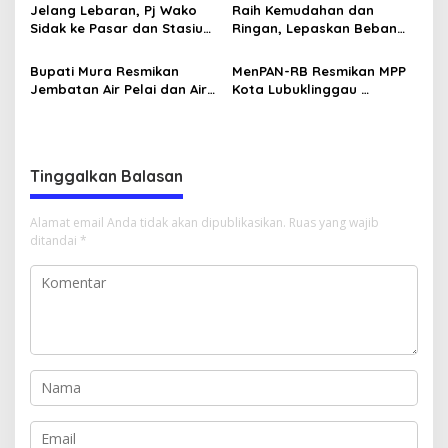
Layak Huni
Jelang Lebaran, Pj Wako
Raih Kemudahan dan
Sidak ke Pasar dan Stasiun
Ringan, Lepaskan Beban
KAI
Yang Tak Perlu
Bupati Mura Resmikan
MenPAN-RB Resmikan MPP
Jembatan Air Pelai dan Air
Kota Lubuklinggau
Pering
Bersamaan 12 MPP se-
Indonesia
Tinggalkan Balasan
Alamat email Anda tidak akan dipublikasikan.
Ruas yang wajib
ditandai
*