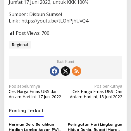
Jum’at 17 Juni 2022, untuk KKK 100%
2
1
7
Sumber : Disbun Sumsel
/
Link : https://youtu.be/tLOhPjhUvQ4
k
g
Post Views:
700
,
'
Regional
N
a
i
k
Ikuti Kami
'
R
p
5
N
Pos sebelumnya
Pos berikutnya
1
Cek Harga Emas UBS dan
Cek Harga Emas UBS Dan
/
a
Antam Hari Ini, 17 Juni 2022
Antam Hari Ini, 18 Juni 2022
k
v
g
1
i
Posting Terkait
7
g
J
u
Herman Deru Serahkan
Peringatan Hari Lingkungan
a
n
Hadiah Lomba Adzan PWI
Hidup Dunia, Bupati Mura