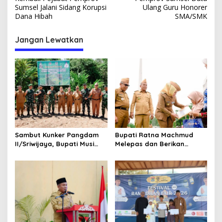
a
Sumsel Jalani Sidang Korupsi
Ulang Guru Honorer
v
Dana Hibah
SMA/SMK
i
Jangan Lewatkan
g
a
s
i
p
o
s
Sambut Kunker Pangdam
Bupati Ratna Machmud
II/Sriwijaya, Bupati Musi
Melepas dan Berikan
Rawas Dampingi Meninjau
Penghargaan kepada 57
Pembangunan Yonif
ASN Purna Tugas Pemkab
947/Pangeran Amin
Musi Rawas