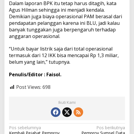
a
Dalam laporan BPK itu tetap harus ditagih, kata
n
Agus Hilman sehingga ini menjadi kendala.
P
Demikian juga biaya operasional PAM berasal dari
e
pendapatan pelanggan karena ini BLU, jadi kalau
l
banyak tunggakan juga berpengaruh terhadap
a
y
anggaran operasional.
a
n
“Untuk bayar listrik saja dari total operasional
a
termasuk dari 12 IKK bisa mencapai Rp 1,3 miliar,
n
belum yang lain,” tutupnya.
Penulis/Editor : Faisol.
Post Views:
698
Ikuti Kami
N
Pos sebelumnya
Pos berikutnya
Kembali Pejabat Pemprov
Pemprov Sumsel Data