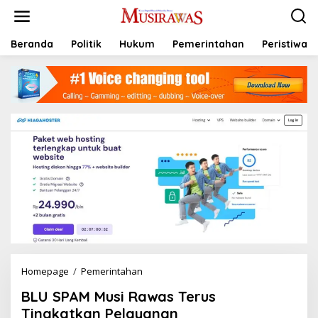
L
e
w
a
Beranda
Politik
Hukum
Pemerintahan
Peristiwa
t
i
k
e
k
o
n
t
e
n
Homepage
/
Pemerintahan
B
L
BLU SPAM Musi Rawas Terus
U
S
Tingkatkan Pelayanan