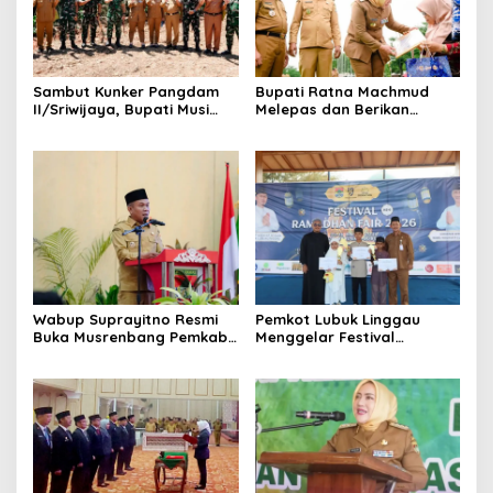
Sambut Kunker Pangdam
Bupati Ratna Machmud
II/Sriwijaya, Bupati Musi
Melepas dan Berikan
Rawas Dampingi Meninjau
Penghargaan kepada 57
Pembangunan Yonif
ASN Purna Tugas Pemkab
947/Pangeran Amin
Musi Rawas
Wabup Suprayitno Resmi
Pemkot Lubuk Linggau
Buka Musrenbang Pemkab
Menggelar Festival
Musi Rawas 2027, Tetapkan
Ramadan Fair, Komitmen
Pembangunan Daerah
Hadirkan Event Bernuansa
Terencana
Religius