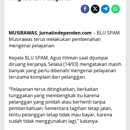
P
A
M
M
u
s
MUSIRAWAS, Jurnalindependen.com
– BLU SPAM
i
R
Musirawas terus melakukan pembenahan
a
mengenai pelayanan.
w
a
Kepala BLU SPAM, Agus Hilman saat dijumpai
s
diruang kerjanya, Selasa (14/03) mengatakan masih
T
e
banyak yang perlu dibenahi mengenai pelayanan
r
terutama komplain dari pelanggan.
u
s
“Pelayanan terus ditingkatkan, berkaitan
T
tunggakan yang membengkak itu karena
i
n
pelanggan yang pindah atau berhenti tanpa
g
pemberitahuan. Sementara tagihan tetap jalan,
k
tentu pelanggan tetap tidak mau bayar, karena
a
sudah tidak menggunakan lagi,” katanya.
t
k