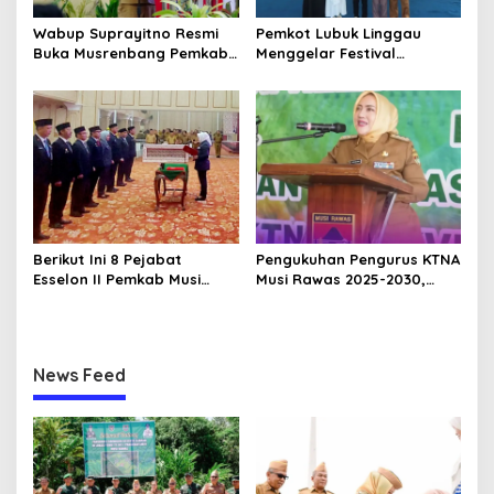
Wabup Suprayitno Resmi
Pemkot Lubuk Linggau
Buka Musrenbang Pemkab
Menggelar Festival
Musi Rawas 2027, Tetapkan
Ramadan Fair, Komitmen
Pembangunan Daerah
Hadirkan Event Bernuansa
Terencana
Religius
Berikut Ini 8 Pejabat
Pengukuhan Pengurus KTNA
Esselon II Pemkab Musi
Musi Rawas 2025-2030,
Rawas yang Dilantik Bulan
Bupati Ratna Machmud
Februari 2026
Harapkan Optimalisasi
Pertanian Berlanjut
News Feed