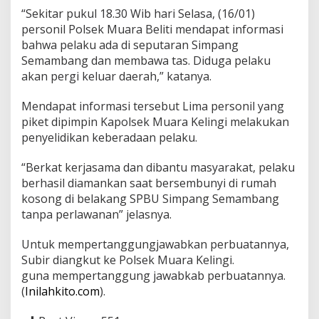
k
“Sekitar pukul 18.30 Wib hari Selasa, (16/01)
P
personil Polsek Muara Beliti mendapat informasi
o
bahwa pelaku ada di seputaran Simpang
l
i
Semambang dan membawa tas. Diduga pelaku
s
akan pergi keluar daerah,” katanya.
i
Mendapat informasi tersebut Lima personil yang
piket dipimpin Kapolsek Muara Kelingi melakukan
penyelidikan keberadaan pelaku.
“Berkat kerjasama dan dibantu masyarakat, pelaku
berhasil diamankan saat bersembunyi di rumah
kosong di belakang SPBU Simpang Semambang
tanpa perlawanan” jelasnya.
Untuk mempertanggungjawabkan perbuatannya,
Subir diangkut ke Polsek Muara Kelingi.
guna mempertanggung jawabkab perbuatannya.
(
Inilahkito.com
).