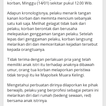
e
korban, Minggu (14/01) sekitar pukul 12.00 Wib.
c
e
Adapun kronologisnya, pelaku menarik tangan
h
kanan korban dan meminta mencium sebanyak
a
satu kali saja. Melihat gelagat tidak baik dari
n
S
pelaku, korban berontak dan berusaha
e
melepaskan genggaman tangan pelaku. Setelah
k
lepas dari genggaman pelaku, korban langsung
s
melarikan diri dan memceritakan kejadian tersebut
u
a
kepada orangtuanya.
l
K
Tidak terima dengan perlakuan pria yang telah
e
memiliki anak istri itu terhadap anaknya dibawah
b
umur, orang tua korban melaporkan peristiwa
u
r
tidak terpuji itu ke Mapolsek Muara Kelingi.
u
D
Mengetahui perbuatan dirinya dilaporkan ke pihak
i
berwajib, pelaku yang berprofesi sebagai petani ini
c
melarikan diri dari rumah (bedeng sewaan, red)
i
d
bersama anak istrinya.
u