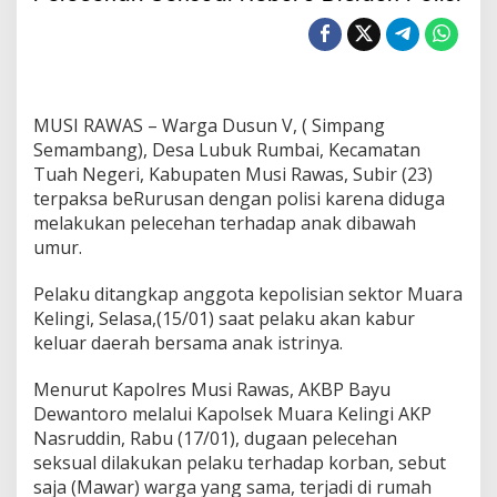
i
a
t
M
e
l
MUSI RAWAS – Warga Dusun V, ( Simpang
a
r
Semambang), Desa Lubuk Rumbai, Kecamatan
i
Tuah Negeri, Kabupaten Musi Rawas, Subir (23)
k
terpaksa beRurusan dengan polisi karena diduga
a
melakukan pelecehan terhadap anak dibawah
n
umur.
D
i
r
Pelaku ditangkap anggota kepolisian sektor Muara
i
Kelingi, Selasa,(15/01) saat pelaku akan kabur
P
keluar daerah bersama anak istrinya.
e
l
a
Menurut Kapolres Musi Rawas, AKBP Bayu
k
Dewantoro melalui Kapolsek Muara Kelingi AKP
u
Nasruddin, Rabu (17/01), dugaan pelecehan
P
seksual dilakukan pelaku terhadap korban, sebut
e
saja (Mawar) warga yang sama, terjadi di rumah
l