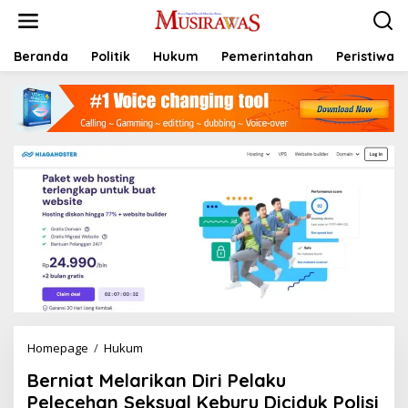
L
e
w
a
Beranda
Politik
Hukum
Pemerintahan
Peristiwa
t
i
k
e
k
o
n
t
e
n
Homepage
/
Hukum
B
e
Berniat Melarikan Diri Pelaku
r
n
Pelecehan Seksual Keburu Diciduk Polisi