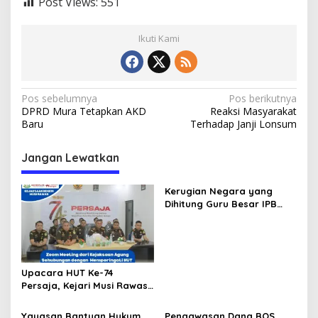
Post Views:
551
Ikuti Kami
N
Pos sebelumnya
Pos berikutnya
DPRD Mura Tetapkan AKD
Reaksi Masyarakat
a
Baru
Terhadap Janji Lonsum
v
i
Jangan Lewatkan
g
Kerugian Negara yang
a
Dihitung Guru Besar IPB
s
Sesuai dengan Keputusan
Pengadilan, Ini Alasan
i
Tetap Dipolisikan
p
Upacara HUT Ke-74
o
Persaja, Kejari Musi Rawas
s
Siap Bersinergi Dukung
Wujudkan Asta Cita
Yayasan Bantuan Hukum
Pengawasan Dana BOS