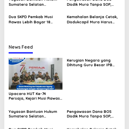
Penegakan Hukum
Sumatera Selatan
Disdik Mura Tanpa SOP,
Berkeadilan Musirawas
Potensi Penyalahgunaan
Siap Dibentuk, Ketuanya
Hingga Rp8,2 Miliar
Dua SKPD Pemkab Musi
Kemahalan Belanja Cetak,
Bahet Edi Kuswoyo
Rawas Lebih Bayar 18
Disdukcapil Mura Harus
Paket Pekerjaan Rp244
Setor ke Kas Daerah Rp63
Juta
Juta
News Feed
Kerugian Negara yang
Dihitung Guru Besar IPB
Sesuai dengan Keputusan
Pengadilan, Ini Alasan
Tetap Dipolisikan
Upacara HUT Ke-74
Persaja, Kejari Musi Rawas
Siap Bersinergi Dukung
Wujudkan Asta Cita
Yayasan Bantuan Hukum
Pengawasan Dana BOS
Penegakan Hukum
Sumatera Selatan
Disdik Mura Tanpa SOP,
Berkeadilan Musirawas
Potensi Penyalahgunaan
Siap Dibentuk, Ketuanya
Hingga Rp8,2 Miliar