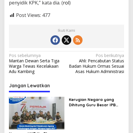
penyidik KPK,” kata dia. (
rol
)
Post Views:
477
Ikuti Kami
N
Pos sebelumnya
Pos berikutnya
Mantan Dewan Serta Tiga
Ahli: Pencabutan Status
a
Warga Tewas Kecelakaan
Badan Hukum Ormas Sesuai
v
Adu Kambing
Asas Hukum Administrasi
i
Jangan Lewatkan
g
a
Kerugian Negara yang
s
Dihitung Guru Besar IPB
Sesuai dengan Keputusan
i
Pengadilan, Ini Alasan
p
Tetap Dipolisikan
o