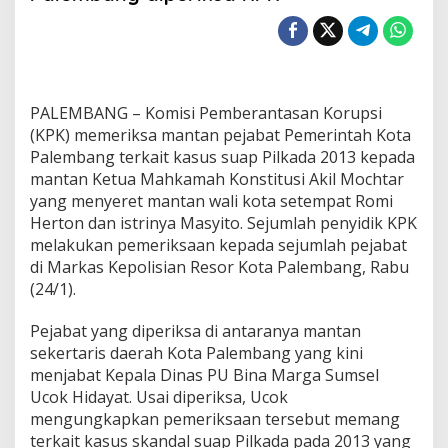
r
a
p
a
M
a
PALEMBANG – Komisi Pemberantasan Korupsi
n
t
(KPK) memeriksa mantan pejabat Pemerintah Kota
a
Palembang terkait kasus suap Pilkada 2013 kepada
n
mantan Ketua Mahkamah Konstitusi Akil Mochtar
P
yang menyeret mantan wali kota setempat Romi
e
Herton dan istrinya Masyito. Sejumlah penyidik KPK
j
a
melakukan pemeriksaan kepada sejumlah pejabat
b
di Markas Kepolisian Resor Kota Palembang, Rabu
a
(24/1).
t
P
Pejabat yang diperiksa di antaranya mantan
e
m
sekertaris daerah Kota Palembang yang kini
k
menjabat Kepala Dinas PU Bina Marga Sumsel
o
Ucok Hidayat. Usai diperiksa, Ucok
t
mengungkapkan pemeriksaan tersebut memang
P
a
terkait kasus skandal suap Pilkada pada 2013 yang