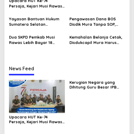
Upacara HUT Ke-74
s
Persaja, Kejari Musi Rawas
Siap Bersinergi Dukung
Wujudkan Asta Cita
Yayasan Bantuan Hukum
Pengawasan Dana BOS
Penegakan Hukum
Sumatera Selatan
Disdik Mura Tanpa SOP,
Berkeadilan Musirawas
Potensi Penyalahgunaan
Siap Dibentuk, Ketuanya
Hingga Rp8,2 Miliar
Dua SKPD Pemkab Musi
Kemahalan Belanja Cetak,
Bahet Edi Kuswoyo
Rawas Lebih Bayar 18
Disdukcapil Mura Harus
Paket Pekerjaan Rp244
Setor ke Kas Daerah Rp63
Juta
Juta
News Feed
Kerugian Negara yang
Dihitung Guru Besar IPB
Sesuai dengan Keputusan
Pengadilan, Ini Alasan
Tetap Dipolisikan
Upacara HUT Ke-74
Persaja, Kejari Musi Rawas
Siap Bersinergi Dukung
Wujudkan Asta Cita