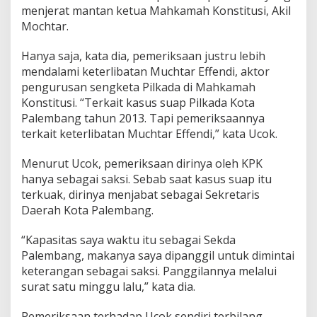
l
menjerat mantan ketua Mahkamah Konstitusi, Akil
e
Mochtar.
m
b
Hanya saja, kata dia, pemeriksaan justru lebih
a
n
mendalami keterlibatan Muchtar Effendi, aktor
g
pengurusan sengketa Pilkada di Mahkamah
d
Konstitusi. “Terkait kasus suap Pilkada Kota
i
Palembang tahun 2013. Tapi pemeriksaannya
p
terkait keterlibatan Muchtar Effendi,” kata Ucok.
e
r
i
Menurut Ucok, pemeriksaan dirinya oleh KPK
k
hanya sebagai saksi. Sebab saat kasus suap itu
s
terkuak, dirinya menjabat sebagai Sekretaris
a
Daerah Kota Palembang.
K
P
K
“Kapasitas saya waktu itu sebagai Sekda
Palembang, makanya saya dipanggil untuk dimintai
keterangan sebagai saksi. Panggilannya melalui
surat satu minggu lalu,” kata dia.
Pemeriksaan terhadap Ucok sendiri terbilang