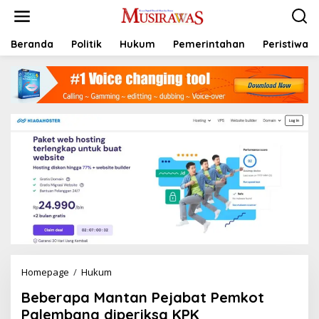
L
e
w
a
Beranda
Politik
Hukum
Pemerintahan
Peristiwa
t
i
k
e
k
o
n
t
e
n
Homepage
/
Hukum
B
e
Beberapa Mantan Pejabat Pemkot
b
e
Palembang diperiksa KPK