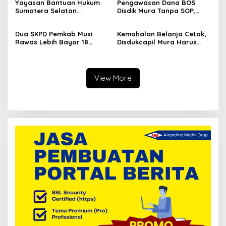
Yayasan Bantuan Hukum
Pengawasan Dana BOS
Penegakan Hukum
Sumatera Selatan
Disdik Mura Tanpa SOP,
Berkeadilan Musirawas
Potensi Penyalahgunaan
Siap Dibentuk, Ketuanya
Hingga Rp8,2 Miliar
Dua SKPD Pemkab Musi
Kemahalan Belanja Cetak,
Bahet Edi Kuswoyo
Rawas Lebih Bayar 18
Disdukcapil Mura Harus
Paket Pekerjaan Rp244
Setor ke Kas Daerah Rp63
Juta
Juta
View More